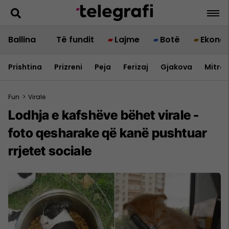
Ballina
Të fundit
Lajme
Botë
Ekono
Prishtina
Prizreni
Peja
Ferizaj
Gjakova
Mitrov
Fun
>
Virale
Lodhja e kafshëve bëhet virale -
foto qesharake që kanë pushtuar
rrjetet sociale