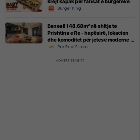
krejt kapak për fansat e burgerëve
Burger King
Banesë 148.68m² në shitje te
Prishtina e Re - hapësirë, lokacion
dhe komoditet për jetesë moderne
#13551
Pro Real Estate