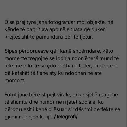
Disa prej tyre janë fotografuar mbi objekte, në
kënde të papritura apo në situata që duken
krejtësisht të pamundura për të fjetur.
Sipas përdoruesve që i kanë shpërndarë, këto
momente tregojnë se lodhja ndonjëherë mund të
jetë më e fortë se çdo rrethanë tjetër, duke bërë
që kafshët të flenë aty ku ndodhen në atë
moment.
Fotot janë bërë shpejt virale, duke sjellë reagime
të shumta dhe humor në rrjetet sociale, ku
përdoruesit i kanë cilësuar si “dëshmi perfekte se
gjumi nuk njeh kufij”.
/Telegrafi/