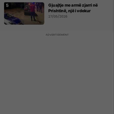
Gjuajtje me armë zjarri në
Prishtinë, një i vdekur
27/05/2026