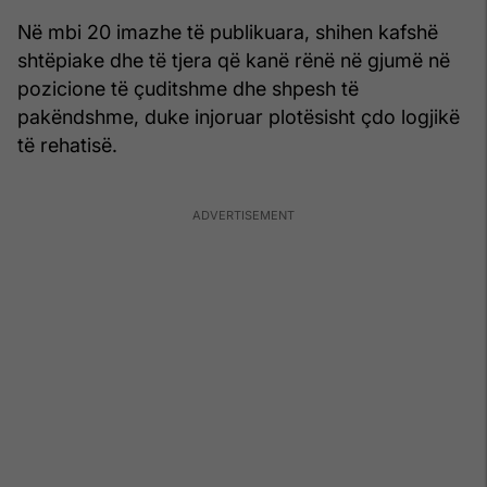
Në mbi 20 imazhe të publikuara, shihen kafshë
shtëpiake dhe të tjera që kanë rënë në gjumë në
pozicione të çuditshme dhe shpesh të
pakëndshme, duke injoruar plotësisht çdo logjikë
të rehatisë.