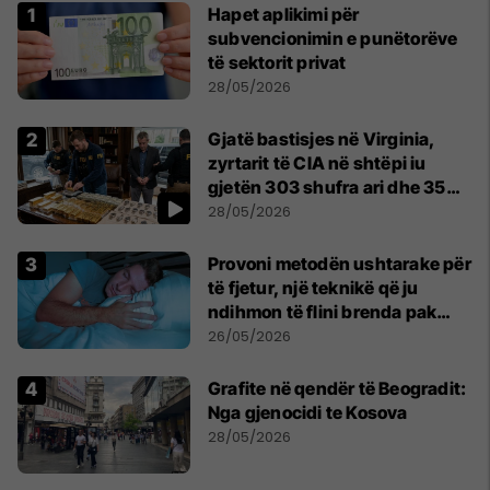
Hapet aplikimi për
subvencionimin e punëtorëve
të sektorit privat
28/05/2026
Gjatë bastisjes në Virginia,
zyrtarit të CIA në shtëpi iu
gjetën 303 shufra ari dhe 35
orë luksoze Rolex
28/05/2026
Provoni metodën ushtarake për
të fjetur, një teknikë që ju
ndihmon të flini brenda pak
minutash
26/05/2026
Grafite në qendër të Beogradit:
Nga gjenocidi te Kosova
28/05/2026