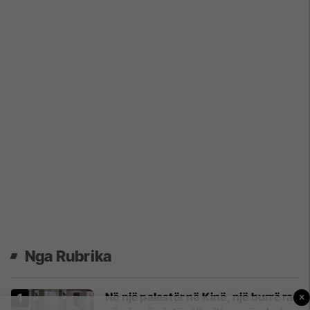
Nga Rubrika
Në një palestër në Kinë, një burrë ra
×