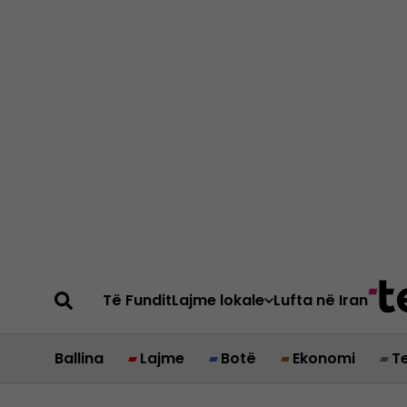
Të Fundit
Lajme lokale
Lufta në Iran
Ballina
Lajme
Botë
Ekonomi
T