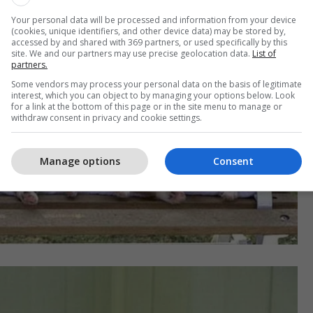
Your personal data will be processed and information from your device
(cookies, unique identifiers, and other device data) may be stored by,
accessed by and shared with 369 partners, or used specifically by this
site. We and our partners may use precise geolocation data.
List of
partners.
Some vendors may process your personal data on the basis of legitimate
interest, which you can object to by managing your options below. Look
for a link at the bottom of this page or in the site menu to manage or
withdraw consent in privacy and cookie settings.
Manage options
Consent