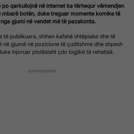
ë po qarkullojnë në internet ka tërhequr vëmendjen
ë mbarë botën, duke treguar momente komike të
 nga gjumi në vendet më të pazakonta.
 të publikuara, shihen kafshë shtëpiake dhe të
në në gjumë në pozicione të çuditshme dhe shpesh
ke injoruar plotësisht çdo logjikë të rehatisë.