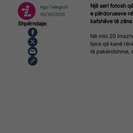
Një seri fotosh q
Nga
Telegrafi
e përdoruesve n
06/05/2026
kafshëve të zëna
Në mbi 20 imazhe
tjera që kanë rë
të pakëndshme, du