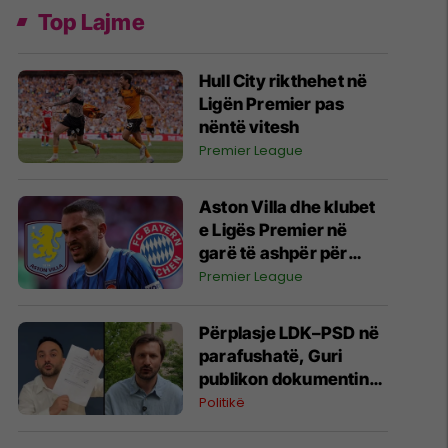
Top Lajme
Hull City rikthehet në
Ligën Premier pas
nëntë vitesh
Premier League
Aston Villa dhe klubet
e Ligës Premier në
garë të ashpër për
Arijon Ibrahimovicin
Premier League
Përplasje LDK–PSD në
parafushatë, Guri
publikon dokumentin
dhe akuzon PSD-në
Politikë
për "shitje te LVV",