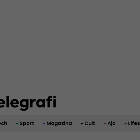
ech
Sport
Magazina
Cult
Ajo
Life