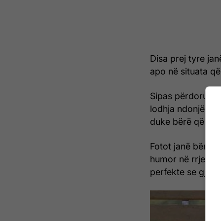
Disa prej tyre ja
apo në situata që
Sipas përdoruesv
lodhja ndonjëherë
duke bërë që kaf
Fotot janë bërë s
humor në rrjetet 
perfekte se gjumi