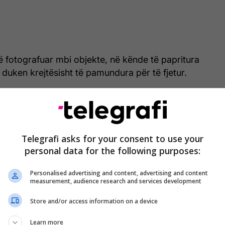
në fotografuar mbi objekte, në kënde të papritura
 duken krejtësisht të pamundura për të fjetur.
e që i kanë shpërndarë, këto momente tregojnë se
 mund të jetë më e fortë se çdo rrethanë tjetër,
shët të flenë aty ku ndodhen në atë moment.
Telegrafi asks for your consent to use your
hpejt virale, duke sjellë reagime të shumta dhe
personal data for the following purposes:
sociale, ku përdoruesit i kanë cilësuar si “dëshmi
Personalised advertising and content, advertising and content
 nuk njeh kufij”.
/Telegrafi/
measurement, audience research and services development
Store and/or access information on a device
Learn more