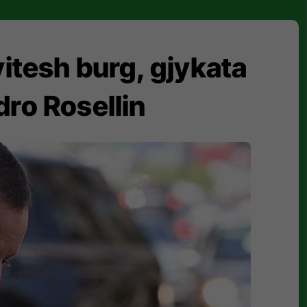
vitesh burg, gjykata
dro Rosellin