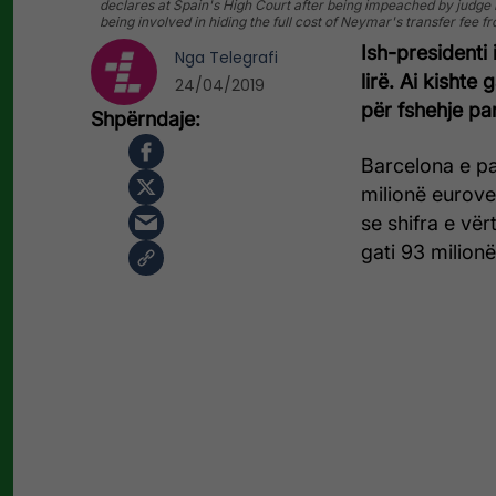
declares at Spain's High Court after being impeached by judge Pa
being involved in hiding the full cost of Neymar's transfer fee
Ish-presidenti
Nga
Telegrafi
lirë. Ai kishte
24/04/2019
për fshehje p
Barcelona e pa
milionë eurove
se shifra e vër
gati 93 milion