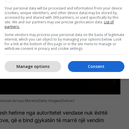
Your personal data will be processed and information from your device
(cookies, unique identifiers, and other device data) may be stored by,
accessed by and shared with 369 partners, or used specifically by this
site. We and our partners may use precise geolocation data.
List of
partners.
Some vendors may process your personal data on the basis of legitimate
interest, which you can object to by managing your options below. Look
for a link at the bottom of this page or in the site menu to manage or
withdraw consent in privacy and cookie settings.
Manage options
Consent
 Gonzalo Arroyo Moreno/Getty Images/Guliver)
tesh hetime nga autoritetet vendase nuk është
rove, që e bind gjykatën të marrë një vendim