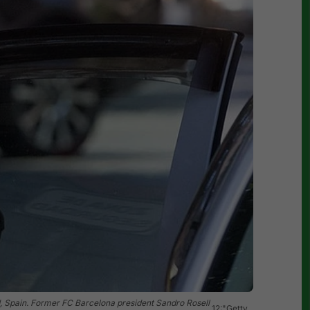
, Spain. Former FC Barcelona president Sandro Rosell
12:"Getty