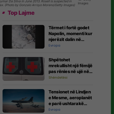
eymar Da Silva in June 2013. Rosell is suspected in
Images
in tax. (Photo by Gonzalo Arroyo Moreno/Getty Images)
Top Lajme
Tërmet i fortë godet
Napolin, momenti kur
njerëzit dalin në
rrugë - dëme të
Evropa
shumta nga
rrëshqitjet e dheut
Shpëtohet
mrekullisht një fëmijë
pas rënies në ujë në
Mitrovicë
Shëndetësi
Tensionet në Lindjen
e Mesme, aeroplanët
e parë ushtarakë
amerikanë mbërrijnë
Evropa