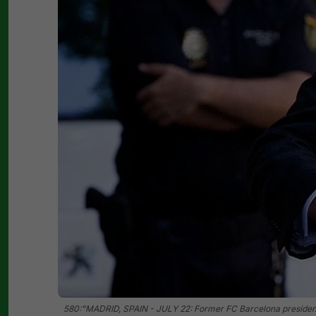
580:"MADRID, SPAIN - JULY 22: Former FC Barcelona president S