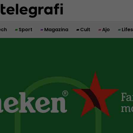
ech
Sport
Magazina
Cult
Ajo
Life