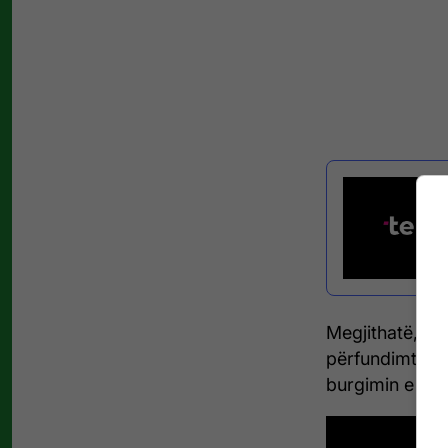
Megjithatë, pë
përfundimtar 
burgimin e tij.