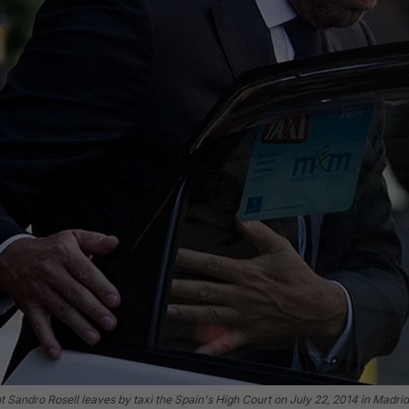
andro Rosell leaves by taxi the Spain's High Court on July 22, 2014 in Madrid