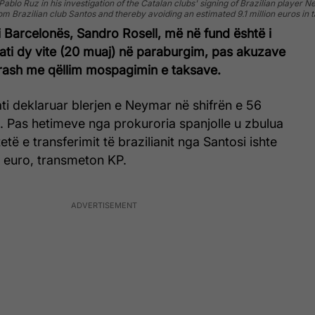
blo Ruz in his investigation of the Catalan clubs' signing of Brazilian player N
 from Brazilian club Santos and thereby avoiding an estimated 9.1 million euros 
 i Barcelonës, Sandro Rosell, më në fund është i
 gati dy vite (20 muaj) në paraburgim, pas akuzave
arash me qëllim mospagimin e taksave.
ti deklaruar blerjen e Neymar në shifrën e 56
. Pas hetimeve nga prokuroria spanjolle u zbulua
tetë e transferimit të brazilianit nga Santosi ishte
ë euro, transmeton KP.