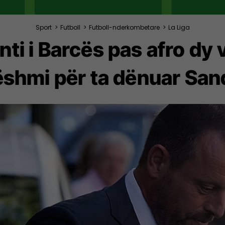
Sport
>
Futboll
>
Futboll-nderkombetare
>
La Liga
nti i Barcës pas afro dy 
ëshmi për ta dënuar San