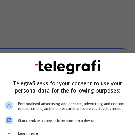
Të gjitha lajmet nga Barcelona
Telegrafi asks for your consent to use your
personal data for the following purposes:
r ish-presidentin nuk ishte marrë një vendim
Personalised advertising and content, advertising and content
pasi duheshin akoma më shumë prova bindëse për
measurement, audience research and services development
Store and/or access information on a device
Learn more