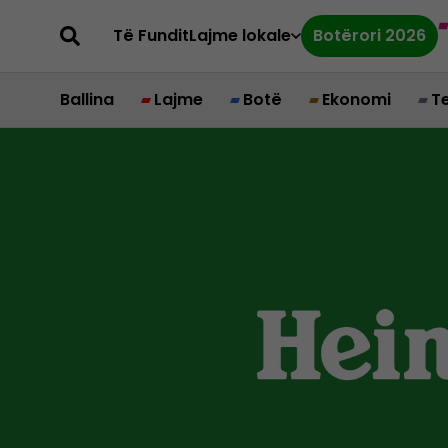
Të Fundit
Lajme lokale
Botërori 2026
Ballina
Lajme
Botë
Ekonomi
T