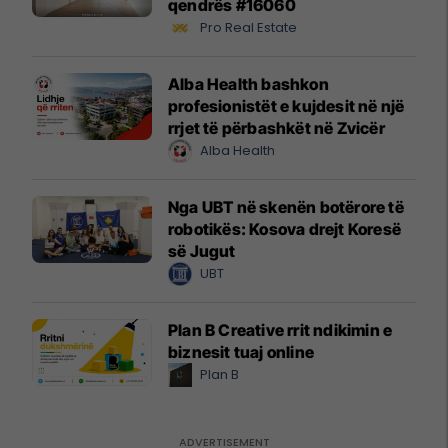
qendrës #16060
Pro Real Estate
Alba Health bashkon
profesionistët e kujdesit në një
rrjet të përbashkët në Zvicër
Alba Health
Nga UBT në skenën botërore të
robotikës: Kosova drejt Koresë
së Jugut
UBT
Plan B Creative rrit ndikimin e
biznesit tuaj online
Plan B