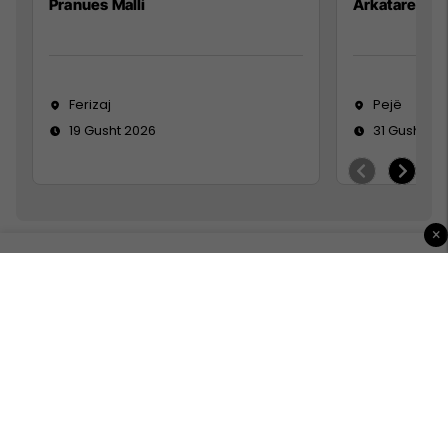
Pranues Malli
Arkatare
Ferizaj
Pejë
19 Gusht 2026
31 Gusht 20
×