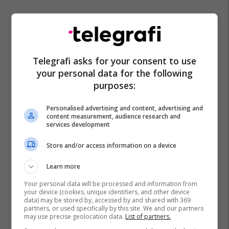
Futsall
Kf Liburni
Kf Liqeni
Kupa E Kosovës Në Futsall
Sporti Në Rajonin E Prishtinës
Telegrafi asks for your consent to use
your personal data for the following
purposes:
Personalised advertising and content, advertising and
content measurement, audience research and
services development
Store and/or access information on a device
Learn more
Your personal data will be processed and information from
your device (cookies, unique identifiers, and other device
data) may be stored by, accessed by and shared with 369
partners, or used specifically by this site. We and our partners
may use precise geolocation data.
List of partners.