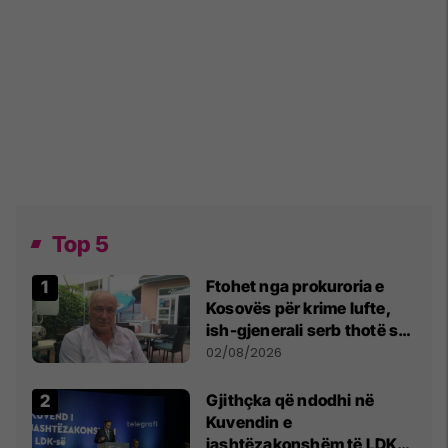
Top 5
Ftohet nga prokuroria e
Kosovës për krime lufte,
ish-gjenerali serb thotë se
dikush e tradhtoi në
02/08/2026
Beograd
Gjithçka që ndodhi në
Kuvendin e
jashtëzakonshëm të LDK-