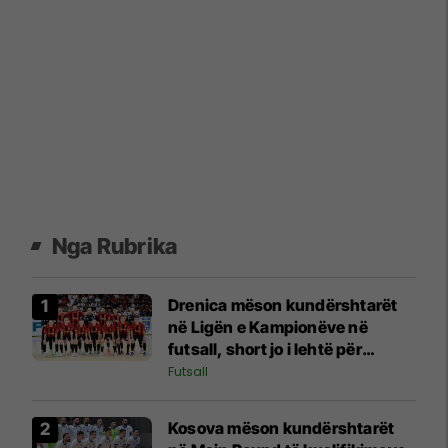
Nga Rubrika
Drenica mëson kundërshtarët
në Ligën e Kampionëve në
futsall, short jo i lehtë për
kampionët e Kosovës
Futsall
Kosova mëson kundërshtarët