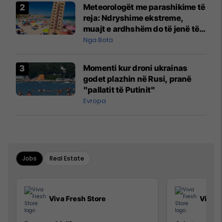
Meteorologët me parashikime të
reja: Ndryshime ekstreme,
muajt e ardhshëm do të jenë të
pazakontë
Nga Bota
Momenti kur droni ukrainas
godet plazhin në Rusi, pranë
"pallatit të Putinit"
Evropa
Jobs
Real Estate
Viva Fresh Store
Viva F