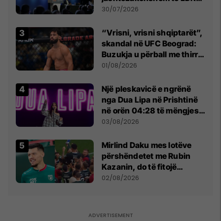
së
30/07/2026
“Vrisni, vrisni shqiptarët”,
skandal në UFC Beograd:
Buzukja u përball me thirrje
anti-shqiptare nga
01/08/2026
tribunat
Një pleskavicë e ngrënë
nga Dua Lipa në Prishtinë
në orën 04:28 të mëngjesit
- dhe bota digjitale serbe
03/08/2026
shpall gjendjen e luftës
Mirlind Daku mes lotëve
përshëndetet me Rubin
Kazanin, do të fitojë
miliona te Spartak Moska
02/08/2026