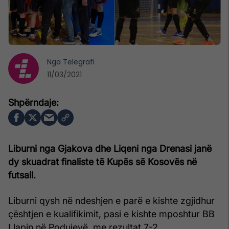
Nga
Telegrafi
11/03/2021
Liburni nga Gjakova dhe Liqeni nga Drenasi janë
dy skuadrat finaliste të Kupës së Kosovës në
futsall.
Liburni qysh në ndeshjen e parë e kishte zgjidhur
çështjen e kualifikimit, pasi e kishte mposhtur BB
Llapin në Podujevë, me rezultat 7-2.