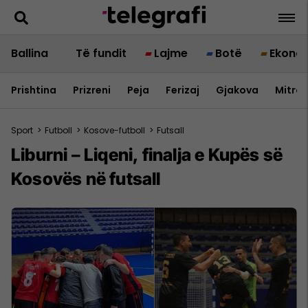
Ballina
Të fundit
Lajme
Botë
Ekono
Prishtina
Prizreni
Peja
Ferizaj
Gjakova
Mitrov
Sport
>
Futboll
>
Kosove-futboll
>
Futsall
Liburni – Liqeni, finalja e Kupës së
Kosovës në futsall