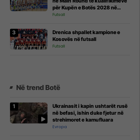
në Main Round të kualifikimeve
për Kupën e Botës 2028 në
futsall
Futsall
Drenica shpallet kampione e
Kosovës në futsall
Futsall
Në trend Botë
Ukrainasit i kapin ushtarët rusë
në befasi, ishin duke fjetur në
strehimoret e kamufluara
Evropa