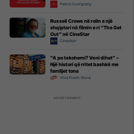
Petrol Company
Russell Crowe në rolin e një
shqiptari në filmin e ri “The Get
Out” në CineStar
Cinestar
"A po takohemi? Veni dihet" –
Një histori që rritet bashkë me
familjet tona
Viva Fresh Store