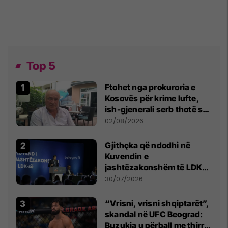
Top 5
Ftohet nga prokuroria e
Kosovës për krime lufte,
ish-gjenerali serb thotë se
dikush e tradhtoi në
02/08/2026
Beograd
Gjithçka që ndodhi në
Kuvendin e
jashtëzakonshëm të LDK-
së
30/07/2026
“Vrisni, vrisni shqiptarët”,
skandal në UFC Beograd:
Buzukja u përball me thirrje