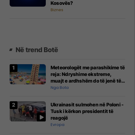
Kosovës?
Biznes
Në trend Botë
Meteorologët me parashikime të
reja: Ndryshime ekstreme,
muajt e ardhshëm do të jenë të
pazakontë
Nga Bota
Ukrainasit sulmohen në Poloni -
Tusk i kërkon presidentit të
reagojë
Evropa