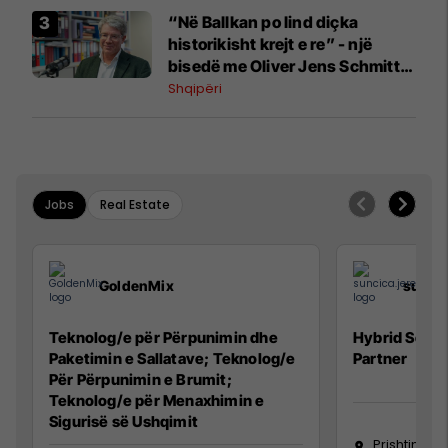
“Në Ballkan po lind diçka
historikisht krejt e re” - një
bisedë me Oliver Jens Schmitt
mbi protestat në Shqipëri dhe të
Shqipëri
kaluarën e rajonit
Jobs
Real Estate
GoldenMix
sunci
Teknolog/e për Përpunimin dhe
Hybrid Senio
Paketimin e Sallatave; Teknolog/e
Partner
Për Përpunimin e Brumit;
Teknolog/e për Menaxhimin e
Sigurisë së Ushqimit
Prishtinë