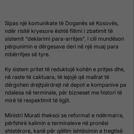
Sipas një komunikate të Doganës së Kosovës,
ndër risitë kryesore është fillimi i zbatimit të
sistemit “deklarimi para-arritjes”, i cili mundëson
përpunimin e dërgesave deri në një muaj para
mbërritjes së tyre.
Ky sistem pritet të reduktojë kohën e pritjes dhe,
në raste të caktuara, të lejojë që mallrat të
dërgohen drejtpërdrejt në depot e kompanive pa
ndalesa në terminale, për bizneset me histori të
mirë të respektimit të ligjit.
Ministri Murati theksoi se reformat e ndërmarra,
përfshirë kalimin e terminaleve në pronësi
shtetërore, kanë për qëllim lehtësimin e tregtisë