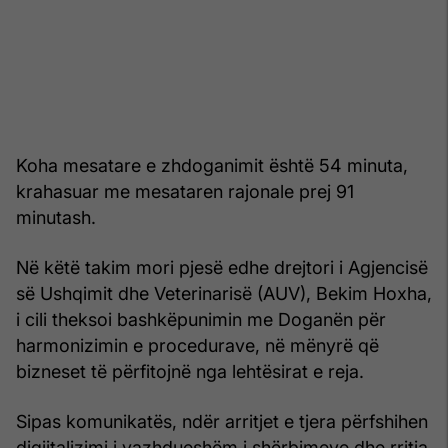
Koha mesatare e zhdoganimit është 54 minuta,
krahasuar me mesataren rajonale prej 91
minutash.
Në këtë takim mori pjesë edhe drejtori i Agjencisë
së Ushqimit dhe Veterinarisë (AUV), Bekim Hoxha,
i cili theksoi bashkëpunimin me Doganën për
harmonizimin e procedurave, në mënyrë që
bizneset të përfitojnë nga lehtësirat e reja.
Sipas komunikatës, ndër arritjet e tjera përfshihen
digjitalizimi i vazhdueshëm i shërbimeve dhe rritja