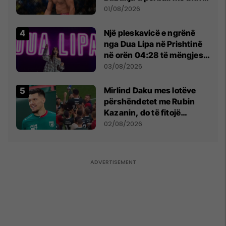
anti-shqiptare nga
01/08/2026
tribunat
Një pleskavicë e ngrënë
nga Dua Lipa në Prishtinë
në orën 04:28 të mëngjesit
- dhe bota digjitale serbe
03/08/2026
shpall gjendjen e luftës
Mirlind Daku mes lotëve
përshëndetet me Rubin
Kazanin, do të fitojë
miliona te Spartak Moska
02/08/2026