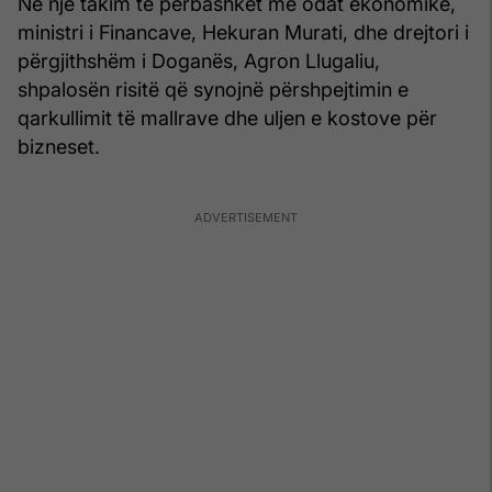
Në një takim të përbashkët me odat ekonomike,
ministri i Financave, Hekuran Murati, dhe drejtori i
përgjithshëm i Doganës, Agron Llugaliu,
shpalosën risitë që synojnë përshpejtimin e
qarkullimit të mallrave dhe uljen e kostove për
bizneset.