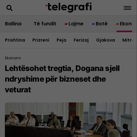
Ballina
Të fundit
Lajme
Botë
Ekono
Prishtina
Prizreni
Peja
Ferizaj
Gjakova
Mitrov
Ekonomi
Lehtësohet tregtia, Dogana sjell
ndryshime për bizneset dhe
veturat