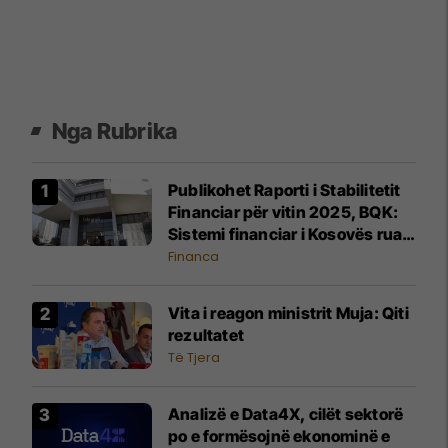
Nga Rubrika
Publikohet Raporti i Stabilitetit
Financiar për vitin 2025, BQK:
Sistemi financiar i Kosovës ruan
stabilitet të lartë dhe
Financa
qëndrueshmëri ndaj rreziqeve
Vita i reagon ministrit Muja: Qiti
rezultatet
Të Tjera
Analizë e Data4X, cilët sektorë
po e formësojnë ekonominë e