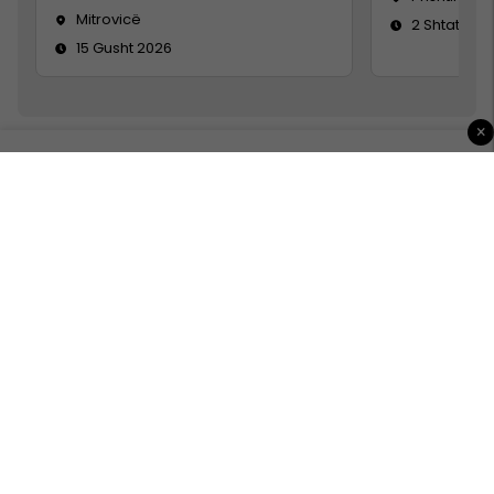
Mitrovicë
2 Shtator 2
15 Gusht 2026
×