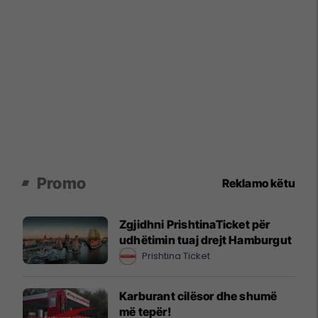
Promo
Reklamo këtu
Zgjidhni PrishtinaTicket për
udhëtimin tuaj drejt Hamburgut
Prishtina Ticket
Karburant cilësor dhe shumë
më tepër!