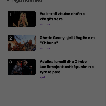
Era Istrefi zbulon datën e
këngës së re
Muzikë
Ghetto Geasy sjell këngën e re
"Shkunu"
Muzikë
Adelina Ismaili dhe Gimbo
konfirmojnë bashkëpunimin e
tyre të parë
Yjet