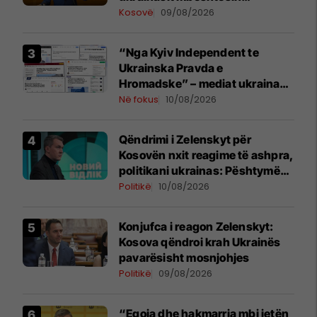
pavarësinë e Kosovës
Kosovë
09/08/2026
“Nga Kyiv Independent te
Ukrainska Pravda e
Hromadske” – mediat ukrainase
shkruajnë për reagimin e
Në fokus
10/08/2026
Kosovës ndaj Zelenskyt
Qëndrimi i Zelenskyt për
Kosovën nxit reagime të ashpra,
politikani ukrainas: Pështymë
në fytyrën e një vendi mik
Politikë
10/08/2026
Konjufca i reagon Zelenskyt:
Kosova qëndroi krah Ukrainës
pavarësisht mosnjohjes
Politikë
09/08/2026
“Egoja dhe hakmarrja mbi jetën