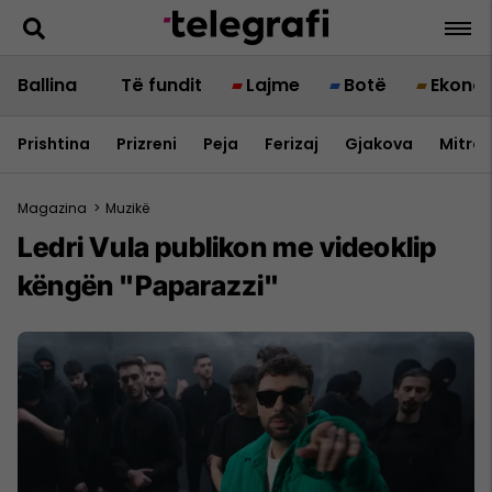
Ballina
Të fundit
Lajme
Botë
Ekono
Prishtina
Prizreni
Peja
Ferizaj
Gjakova
Mitrov
Magazina
>
Muzikë
Ledri Vula publikon me videoklip
këngën "Paparazzi"