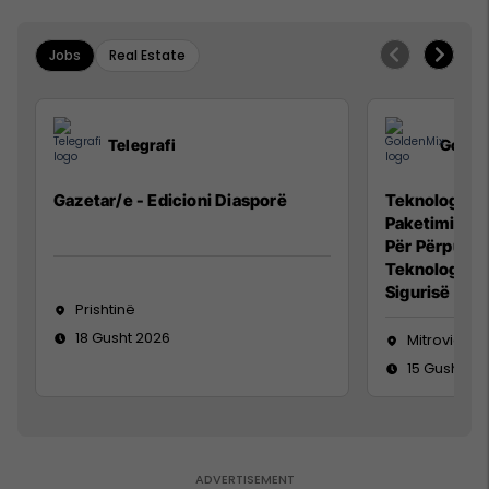
Jobs
Real Estate
Telegrafi
Golde
Gazetar/e - Edicioni Diasporë
Teknolog/e p
Paketimin e 
Për Përpunim
Teknolog/e 
Sigurisë së 
Prishtinë
18 Gusht 2026
Mitrovicë
15 Gusht 20