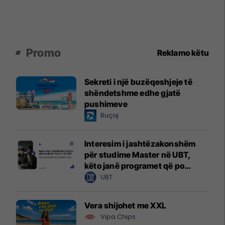
Promo
Reklamo këtu
Sekreti i një buzëqeshjeje të
shëndetshme edhe gjatë
pushimeve
Buçaj
Interesim i jashtëzakonshëm
për studime Master në UBT,
këto janë programet që po
zgjedhin të rinjtë
UBT
Vera shijohet me XXL
Vipa Chips