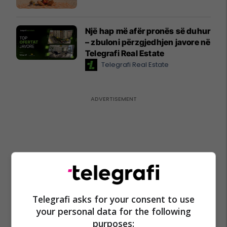
Një hap më afër pronës së duhur
– zbuloni përzgjedhjen javore në
Telegrafi Real Estate
Telegrafi Real Estate
Telegrafi asks for your consent to use
your personal data for the following
purposes: