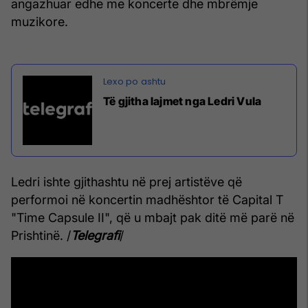
angazhuar edhe me koncerte dhe mbrëmje
muzikore.
Të gjitha lajmet nga Ledri Vula
Ledri ishte gjithashtu në prej artistëve që
performoi në koncertin madhështor të Capital T
"Time Capsule II", që u mbajt pak ditë më parë në
Prishtinë. /
Telegrafi
/