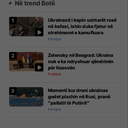
Në trend Botë
Ukrainasit i kapin ushtarët rusë
në befasi, ishin duke fjetur në
strehimoret e kamufluara
Evropa
Zelensky në Beograd: Ukraina
nuk e ka ndryshuar qëndrimin
për Kosovën
Politikë
Momenti kur droni ukrainas
godet plazhin në Rusi, pranë
"pallatit të Putinit"
Evropa