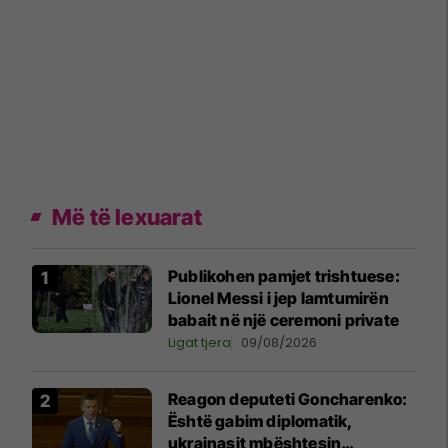
Më të lexuarat
Publikohen pamjet trishtuese:
Lionel Messi i jep lamtumirën
babait në një ceremoni private
Ligat tjera
09/08/2026
Reagon deputeti Goncharenko:
Është gabim diplomatik,
ukrainasit mbështesin