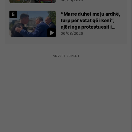
Komogllava e Ferizajt
“Marre duhet me ju ardhë,
turp për votat që i keni”,
njëri nga protestuesit i
drejtohet Bedri Hamzës
06/08/2026