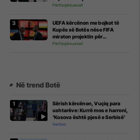
Përfaqësueset
UEFA kërcënon me bojkot të
Kupës së Botës nëse FIFA
miraton projektin për
investitorët privatë
Përfaqësueset
Në trend Botë
Sërish kërcënon, Vuçiq para
ushtarëve: Kurrë mos e harroni,
'Kosova është pjesë e Serbisë'
Serbia