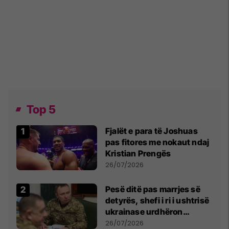
Top 5
Fjalët e para të Joshuas
pas fitores me nokaut ndaj
Kristian Prengës
26/07/2026
Pesë ditë pas marrjes së
detyrës, shefi i ri i ushtrisë
ukrainase urdhëron
kontroll të madh
26/07/2026