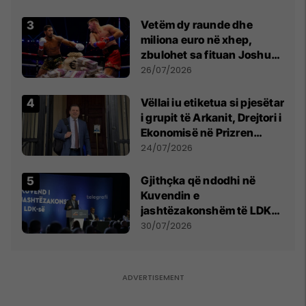
Vetëm dy raunde dhe
miliona euro në xhep,
zbulohet sa fituan Joshua
e Prenga
26/07/2026
Vëllai iu etiketua si pjesëtar
i grupit të Arkanit, Drejtori i
Ekonomisë në Prizren
mohon pretendimet
24/07/2026
Gjithçka që ndodhi në
Kuvendin e
jashtëzakonshëm të LDK-
së
30/07/2026