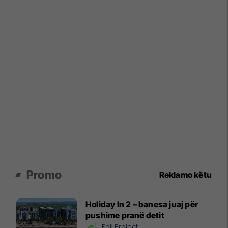
Promo
Reklamo këtu
Holiday In 2 – banesa juaj për
pushime pranë detit
Edil Project