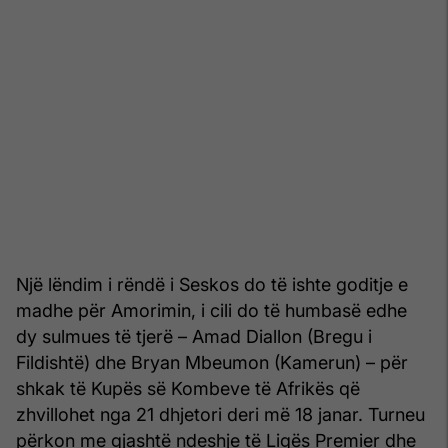
Një lëndim i rëndë i Seskos do të ishte goditje e
madhe për Amorimin, i cili do të humbasë edhe
dy sulmues të tjerë – Amad Diallon (Bregu i
Fildishtë) dhe Bryan Mbeumon (Kamerun) – për
shkak të Kupës së Kombeve të Afrikës që
zhvillohet nga 21 dhjetori deri më 18 janar. Turneu
përkon me gjashtë ndeshje të Ligës Premier dhe