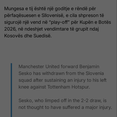
Mungesa e tij është një goditje e rëndë për
përfaqësuesen e Sllovenisë, e cila shpreson të
sigurojë një vend në “play-off” për Kupën e Botës
2026, në ndeshjet vendimtare të grupit ndaj
Kosovës dhe Suedisë.
Manchester United forward Benjamin
Sesko has withdrawn from the Slovenia
squad after sustaining an injury to his left
knee against Tottenham Hotspur.
Sesko, who limped off in the 2-2 draw, is
not thought to have suffered a major injury.