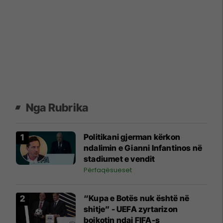
Nga Rubrika
Politikani gjerman kërkon
ndalimin e Gianni Infantinos në
stadiumet e vendit
Përfaqësueset
“Kupa e Botës nuk është në
shitje” - UEFA zyrtarizon
bojkotin ndaj FIFA-s