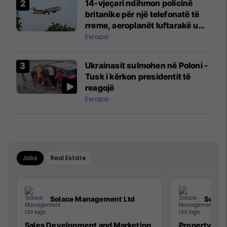
14-vjeçari ndihmon policinë
britanike për një telefonatë të
rreme, aeroplanët luftarakë u
ngritën në ajër për të
Evropa
interceptuar fluturaken e Qatar
Airways që po shkonte drejt
Ukrainasit sulmohen në Poloni -
Mançesterit
Tusk i kërkon presidentit të
reagojë
Evropa
Jobs
Real Estate
Solace Management Ltd
Solac
Sales Development and Marketing
Property Ma