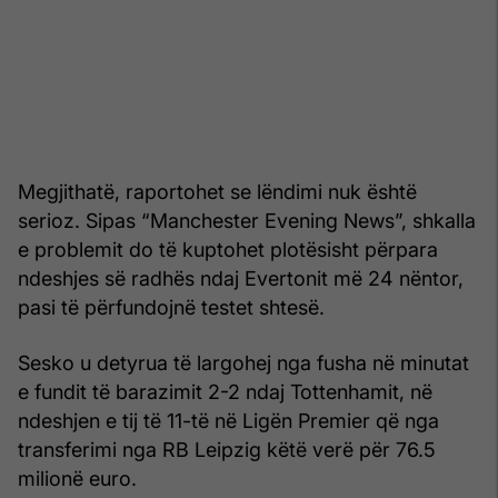
Megjithatë, raportohet se lëndimi nuk është
serioz. Sipas “Manchester Evening News”, shkalla
e problemit do të kuptohet plotësisht përpara
ndeshjes së radhës ndaj Evertonit më 24 nëntor,
pasi të përfundojnë testet shtesë.
Sesko u detyrua të largohej nga fusha në minutat
e fundit të barazimit 2-2 ndaj Tottenhamit, në
ndeshjen e tij të 11-të në Ligën Premier që nga
transferimi nga RB Leipzig këtë verë për 76.5
milionë euro.