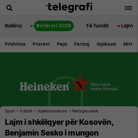
Ballina
Botërori 2026
Të fundit
Lajme
Prishtina
Prizreni
Peja
Ferizaj
Gjakova
Mitrov
Sport
>
Futboll
>
Ndërkombëtare
>
Përfaqësueset
Lajm i shkëlqyer për Kosovën,
Benjamin Sesko i mungon