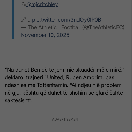
📝
@mjcritchley
🔗…
pic.twitter.com/3ndOy0lP0B
— The Athletic | Football (@TheAthleticFC)
November 10, 2025
“Na duhet Ben që të jemi një skuadër më e mirë,”
deklaroi trajneri i United, Ruben Amorim, pas
ndeshjes me Tottenhamin. “Ai ndjeu një problem
në gju, kështu që duhet të shohim se çfarë është
saktësisht”.