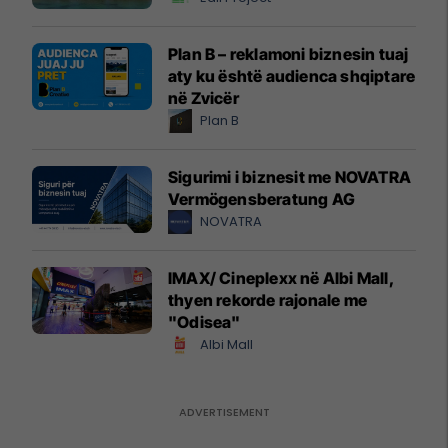
Plan B – reklamoni biznesin tuaj
aty ku është audienca shqiptare
në Zvicër
Plan B
Sigurimi i biznesit me NOVATRA
Vermögensberatung AG
NOVATRA
IMAX/ Cineplexx në Albi Mall,
thyen rekorde rajonale me
"Odisea"
Albi Mall