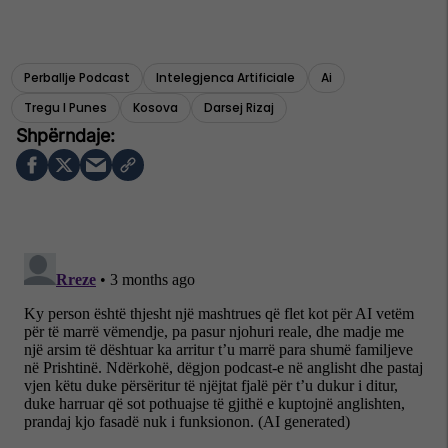
Perballje Podcast
Intelegjenca Artificiale
Ai
Tregu I Punes
Kosova
Darsej Rizaj