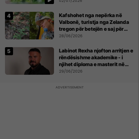
persona
02/07/2026
Kafshohet nga nepërka në
Valbonë, turistja nga Zelanda
tregon për betejën e saj për
mbijetesë
28/06/2026
Labinot Rexha njofton arritjen e
rëndësishme akademike - i
njihet diploma e masterit në
Psikologji në Zvicër
29/06/2026