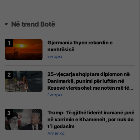
Në trend Botë
Gjermania thyen rekordin e
nxehtësisë
Evropa
25-vjeçarja shqiptare diplomon në
Danimarkë, punimi për luftën në
Kosovë vlerësohet me notën më të
lartë
Evropa
Trump: Të gjithë liderët iranianë janë
në varrimin e Khameneit, por nuk do
t’i godasim
Amerika