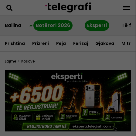
Ballina
Botërori 2026
Eksperti
Të fu
Prishtina
Prizreni
Peja
Ferizaj
Gjakova
Mitrov
Lajme
>
Kosovë