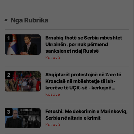
Nga Rubrika
Brnabiq thotë se Serbia mbështet
Ukrainën, por nuk përmend
sanksionet ndaj Rusisë
Kosovë
Shqiptarët protestojnë në Zarë të
Kroacisë në mbështetje të ish-
krerëve të UÇK-së - kërkojnë
drejtësi në Hagë
Kosovë
Fetoshi: Me dekorimin e Marinkoviq,
Serbia në altarin e krimit
Kosovë