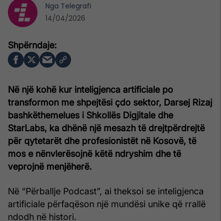
Nga
Telegrafi
14/04/2026
Në një kohë kur inteligjenca artificiale po
transformon me shpejtësi çdo sektor, Darsej Rizaj
bashkëthemelues i Shkollës Digjitale dhe
StarLabs, ka dhënë një mesazh të drejtpërdrejtë
për qytetarët dhe profesionistët në Kosovë, të
mos e nënvlerësojnë këtë ndryshim dhe të
veprojnë menjëherë.
Në “Përballje Podcast”, ai theksoi se inteligjenca
artificiale përfaqëson një mundësi unike që rrallë
ndodh në histori.