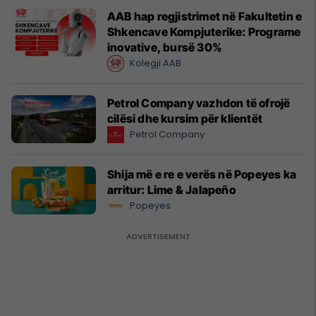
AAB hap regjistrimet në Fakultetin e
Shkencave Kompjuterike: Programe
inovative, bursë 30%
Kolegji AAB
Petrol Company vazhdon të ofrojë
cilësi dhe kursim për klientët
Petrol Company
Shija më e re e verës në Popeyes ka
arritur: Lime & Jalapeño
Popeyes