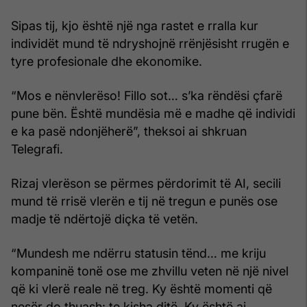
Sipas tij, kjo është një nga rastet e rralla kur
individët mund të ndryshojnë rrënjësisht rrugën e
tyre profesionale dhe ekonomike.
“Mos e nënvlerëso! Fillo sot… s’ka rëndësi çfarë
pune bën. Është mundësia më e madhe që individi
e ka pasë ndonjëherë”, theksoi ai shkruan
Telegrafi.
Rizaj vlerëson se përmes përdorimit të AI, secili
mund të rrisë vlerën e tij në tregun e punës ose
madje të ndërtojë diçka të vetën.
“Mundesh me ndërru statusin tënd… me kriju
kompaninë tonë ose me zhvillu veten në një nivel
që ki vlerë reale në treg. Ky është momenti që
nesër do thuash: te kisha ditë. Ky është ai