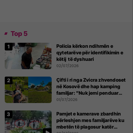
Top 5
Policia kërkon ndihmën e
qytetarëve për identifikimin e
këtij të dyshuari
02/07/2026
Çifti i ri nga Zvicra zhvendoset
në Kosovë dhe hap kamping
familjar: "Nuk jemi penduar
asnjë ditë"
01/07/2026
Pamjet e kamerave zbardhin
përleshjen mes familjarëve ku
mbetën të plagosur katër