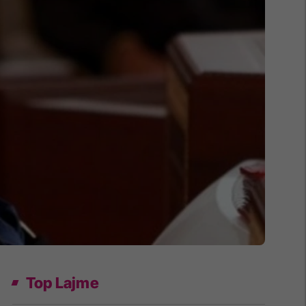
Top Lajme