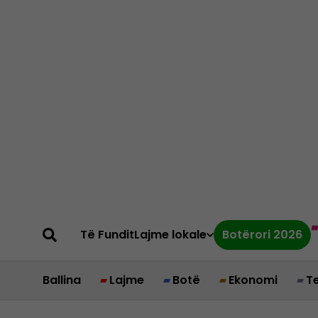
Të Fundit
Lajme lokale
Botërori 2026
Ballina
Lajme
Botë
Ekonomi
T