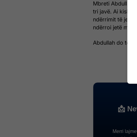
Mbreti Abdullah 
tri javë. Ai kisht
ndërrimit të jetës
ndërroi jetë mbrë
Abdullah do të va