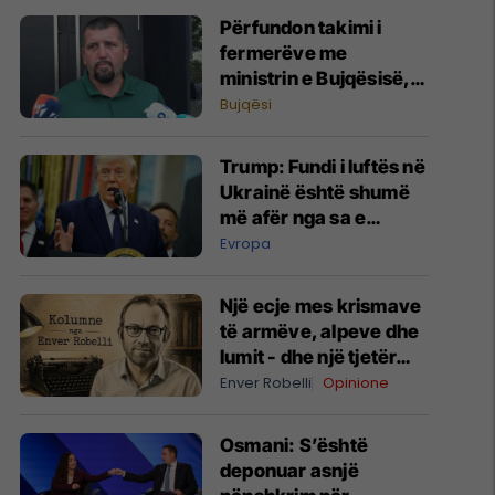
​Përfundon takimi i
fermerëve me
ministrin e Bujqësisë,
Krasniqi: Nga sonte
Bujqësi
“Vita” rifillon
grumbullimin e
Trump: Fundi i luftës në
qumështit
Ukrainë është shumë
më afër nga sa e
mendojnë njerëzit
Evropa
Një ecje mes krismave
të armëve, alpeve dhe
lumit - dhe një tjetër…
Enver Robelli
Opinione
​Osmani: S’është
deponuar asnjë