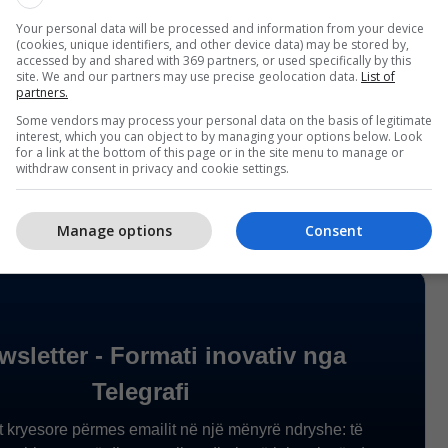
u shtrua në spital me pneumoni ku ka qëndruar për
Your personal data will be processed and information from your device
e kaluar në drejtim të vendit më 1 gusht 2005 pas
(cookies, unique identifiers, and other device data) may be stored by,
accessed by and shared with 369 partners, or used specifically by this
 së vëllait të tij Fahd bin Abdulaziz. Mbreti Abdullah
site. We and our partners may use precise geolocation data.
List of
më, pas orës një në mesnatë sipas orës lokale.
partners.
Some vendors may process your personal data on the basis of legitimate
interest, which you can object to by managing your options below. Look
rroset sot në Rijad.
for a link at the bottom of this page or in the site menu to manage or
withdraw consent in privacy and cookie settings.
Manage options
Consent