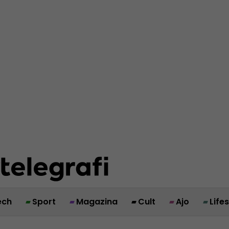
ech
Sport
Magazina
Cult
Ajo
Life