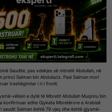
rabinë Saudite, pas vdekjes së mbretit Abdullah, në
jen princi Salman bin Abdulaziz. Pasi Salman mori
uar trashëgimtar i ri i fronit.
jysmë-vëllain e dytë të Mbretit Abdullah Muqrinu bin
ka konfirmuar edhe Gjykata Mbretërore e Arabisë
 ri saudit Salman është 79 vjeç dhe është gjysmë-