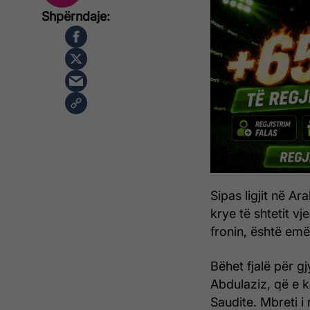
Sipas ligjit në A
krye të shtetit v
fronin, është emër
Bëhet fjalë për g
Abdulaziz, që e 
Saudite. Mbreti i