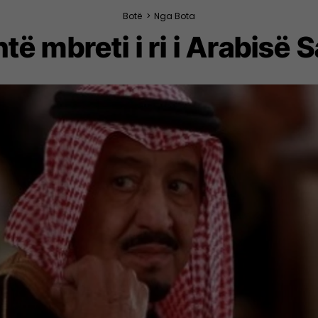
Botë
>
Nga Bota
të mbreti i ri i Arabisë 