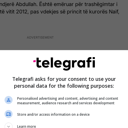
të ndjerë Abdullah. Është emëruar për trashëgimtar i
të vitit 2012, pas vdekjes së princit të kurorës Naif,
Telegrafi asks for your consent to use your
personal data for the following purposes:
Personalised advertising and content, advertising and content
measurement, audience research and services development
Store and/or access information on a device
Learn more