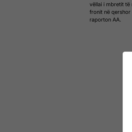
vëllai i mbretit 
fronit në qershor 
raporton AA.