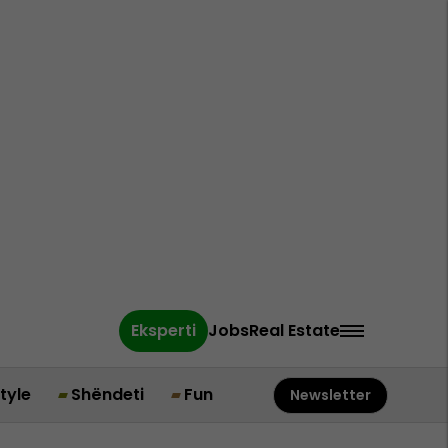
Eksperti
Jobs
Real Estate
style
Shëndeti
Fun
Newsletter