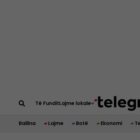
Të Fundit
Lajme lokale
Ballina
Lajme
Botë
Ekonomi
T