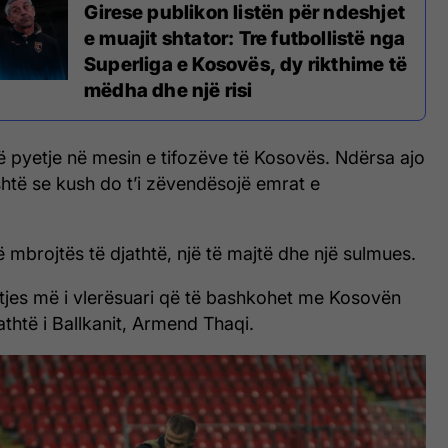
Girese publikon listën për ndeshjet
e muajit shtator: Tre futbollistë nga
Superliga e Kosovës, dy rikthime të
mëdha dhe një risi
pyetje në mesin e tifozëve të Kosovës. Ndërsa ajo
htë se kush do t’i zëvendësojë emrat e
ë mbrojtës të djathtë, një të majtë dhe një sulmues.
jtjes më i vlerësuari që të bashkohet me Kosovën
athtë i Ballkanit, Armend Thaqi.