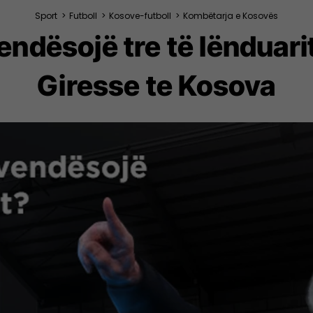
Sport
>
Futboll
>
Kosove-futboll
>
Kombëtarja e Kosovës
ndësojë tre të lënduarit
Giresse te Kosova