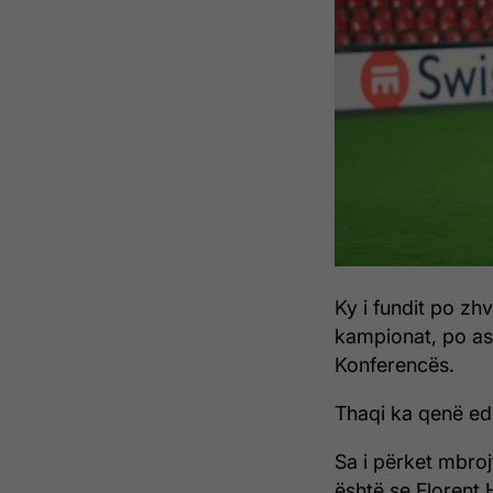
Ky i fundit po zhv
kampionat, po as
Konferencës.
Thaqi ka qenë ed
Sa i përket mbrojt
është se Florent 