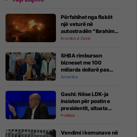
Përfshihet nga flakët
një veturë në
autostradën “Ibrahim
Rugova”
Kronika e Zezë
SHBA rimburson
bizneset me 100
miliarda dollarë pas
anulimit të tarifave të
Amerika
Trumpit
Gashi: Nëse LDK-ja
insiston për postin e
presidentit, situata
komplikohet - pres që
Politikë
të ketë lëshim
Vendimi i komunave në