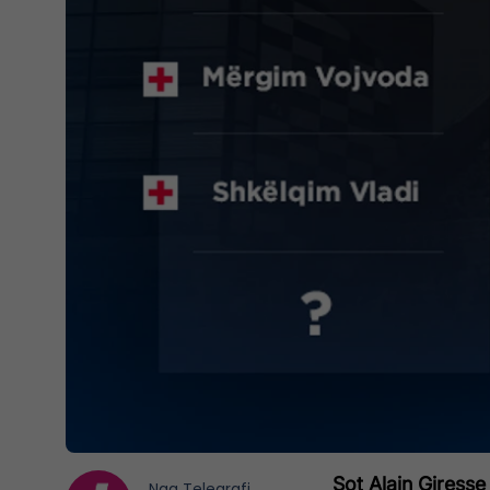
Sot Alain Giresse
Nga
Telegrafi