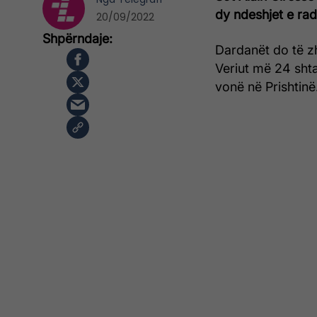
dy ndeshjet e rad
20/09/2022
Dardanët do të zh
Veriut më 24 shta
vonë në Prishtinë