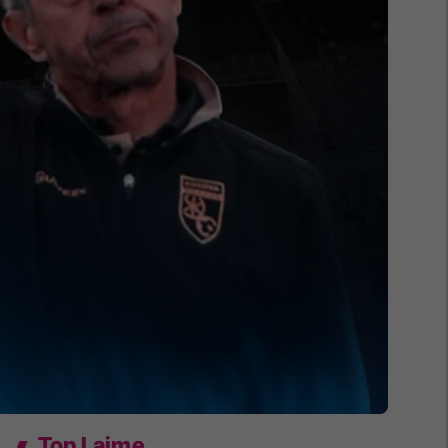
Top Lajme