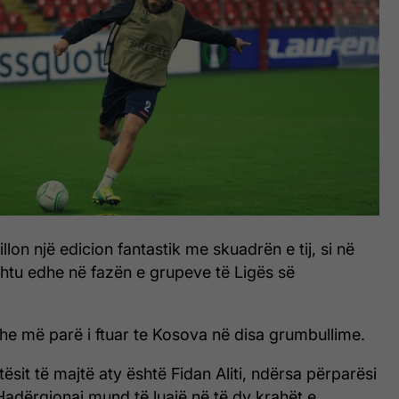
illon një edicion fantastik me skuadrën e tij, si në
htu edhe në fazën e grupeve të Ligës së
he më parë i ftuar te Kosova në disa grumbullime.
ësit të majtë aty është Fidan Aliti, ndërsa përparësi
Hadërgjonaj mund të luajë në të dy krahët e