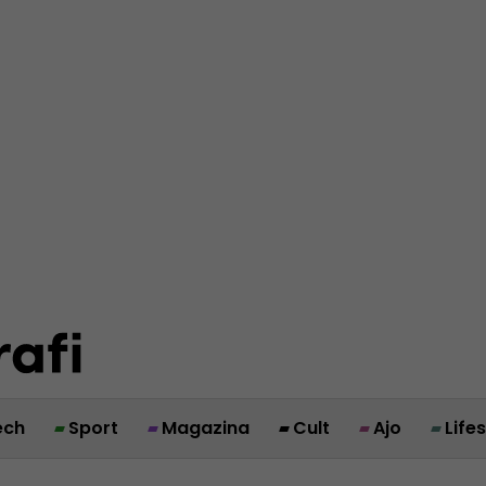
ech
Sport
Magazina
Cult
Ajo
Life