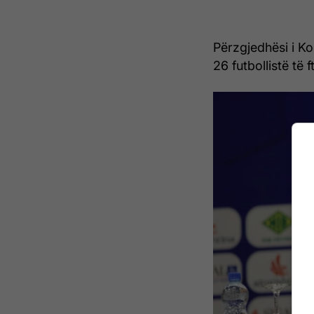
Përzgjedhësi i Ko
26 futbollistë të 