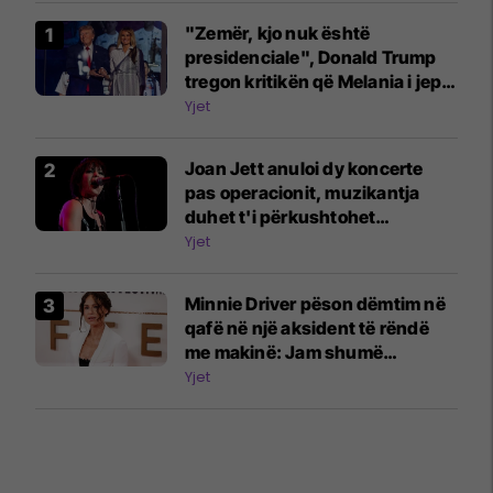
"Zemër, kjo nuk është
presidenciale", Donald Trump
tregon kritikën që Melania i jep
për atë që ajo s'e pëlqen te ai
Yjet
Joan Jett anuloi dy koncerte
pas operacionit, muzikantja
duhet t'i përkushtohet
fizioterapisë
Yjet
Minnie Driver pëson dëmtim në
qafë në një aksident të rëndë
me makinë: Jam shumë
mirënjohëse që jam gjallë
Yjet