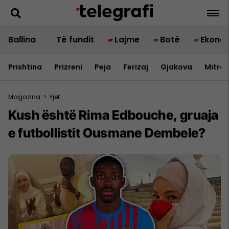
Ballina
Të fundit
Lajme
Botë
Ekono
Prishtina
Prizreni
Peja
Ferizaj
Gjakova
Mitrov
Magazina
>
Yjet
Kush është Rima Edbouche, gruaja
e futbollistit Ousmane Dembele?