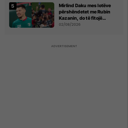
Mirlind Daku mes lotëve
përshëndetet me Rubin
Kazanin, do të fitojë
miliona te Spartak Moska
02/08/2026