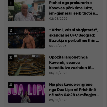
Ftohet nga prokuroria e
Kosovës për krime lufte,
ish-gjenerali serb thotë se
dikush e tradhtoi në
02/08/2026
Beograd
“Vrisni, vrisni shqiptarët”,
skandal në UFC Beograd:
Buzukja u përball me thirrje
anti-shqiptare nga
01/08/2026
tribunat
Opozita largohet nga
Kuvendi, seanca
konstituive vazhdon të
shtunën në orën 11:00
06/08/2026
Një pleskavicë e ngrënë
nga Dua Lipa në Prishtinë
në orën 04:28 të mëngjesit
- dhe bota digjitale serbe
03/08/2026
shpall gjendjen e luftës