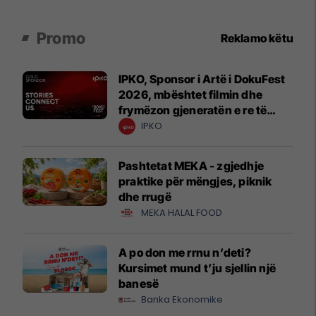
Promo
Reklamo këtu
IPKO, Sponsor i Artë i DokuFest
2026, mbështet filmin dhe
frymëzon gjeneratën e re të
krijuesve
IPKO
Pashtetat MEKA - zgjedhje
praktike për mëngjes, piknik
dhe rrugë
MEKA HALAL FOOD
A po don me rrnu n’deti?
Kursimet mund t’ju sjellin një
banesë
Banka Ekonomike