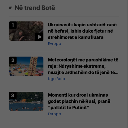
Në trend Botë
Ukrainasit i kapin ushtarët rusë
në befasi, ishin duke fjetur në
strehimoret e kamufluara
Evropa
Meteorologët me parashikime të
reja: Ndryshime ekstreme,
muajt e ardhshëm do të jenë të
pazakontë
Nga Bota
Momenti kur droni ukrainas
godet plazhin në Rusi, pranë
"pallatit të Putinit"
Evropa