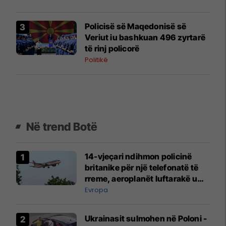
emocionet e njerëzve
Policisë së Maqedonisë së
Veriut iu bashkuan 496 zyrtarë
të rinj policorë
Politikë
Në trend Botë
14-vjeçari ndihmon policinë
britanike për një telefonatë të
rreme, aeroplanët luftarakë u
ngritën në ajër për të
Evropa
interceptuar fluturaken e Qatar
Airways që po shkonte drejt
Ukrainasit sulmohen në Poloni -
Mançesterit