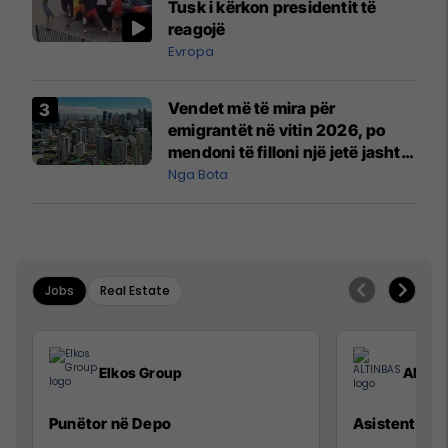
Tusk i kërkon presidentit të
reagojë
Evropa
Vendet më të mira për
emigrantët në vitin 2026, po
mendoni të filloni një jetë jashtë
vendit?
Nga Bota
Jobs
Real Estate
Elkos Group
ALTIN
Punëtor në Depo
Asistente e S