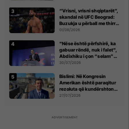
“Vrisni, vrisni shqiptarët”,
skandal në UFC Beograd:
Buzukja u përball me thirrje
anti-shqiptare nga
01/08/2026
tribunat
"Nëse është përfshirë, ka
gabuar rëndë, nuk i falet",
Abdixhiku i çon “selam”
Përparim Ramës
30/07/2026
Bislimi: Në Kongresin
Amerikan është paraqitur
rezoluta që kundërshton
mbajtjen e Asamblesë
27/07/2026
Parlamentare të OSBE-së
në Beograd