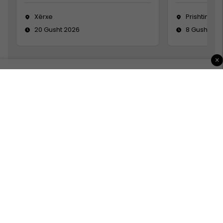
Xërxe
Prishtinë
20 Gusht 2026
8 Gusht 20
×