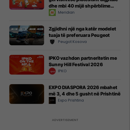
dhe mbi 40 mijë shpërblime
instant!
Meridian
Zgjidhni një nga katër modelet
tuaja të preferuara Peugeot
Peugot Kosova
IPKO vazhdon partneritetin me
Sunny Hill Festival 2026
IPKO
EXPO DIASPORA 2026 mbahet
më 3, 4 dhe 5 gusht në Prishtinë
Expo Prishtina