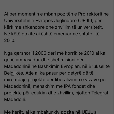
Ai për momentin e mban pozitën e Pro rektorit në
Universitetin e Evropës Juglindore (UEJL), për
kërkime shkencore dhe zhvillim të universitetit.
Në këtë pozitë ai është emëruar në shtator të
2010.
Nga qershori i 2006 deri më korrik të 2010 ai ka
qenë ambasador dhe shef misioni për
Maqedoninë në Bashkimin Evropian, në Bruksel të
Belgjikës. Atje ai ka pasur për detyrë që të
mirëmbajë projekte për liberalizimin e vizave për
Maqedoninë, menaxhim me IPA fondet dhe
projekte për edukim dhe zhvillim, njofton Telegrafi
Maqedoni.
Më herët, ai ka mbajtur dy pozita në UEJL si