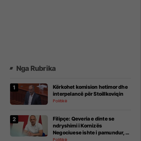
Nga Rubrika
Kërkohet komision hetimor dhe
interpelancë për Stoillkoviqin
Politikë
Filipçe: Qeveria e dinte se
ndryshimi i Kornizës
Negociuese ishte i pamundur,
por zgjodhi të luante me
Politikë