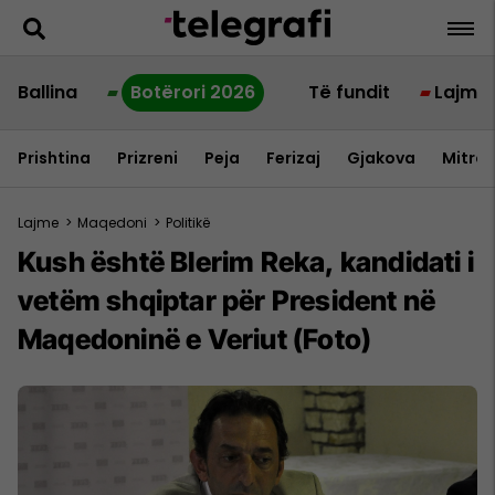
Ballina
Botërori 2026
Të fundit
Lajme
Prishtina
Prizreni
Peja
Ferizaj
Gjakova
Mitrov
Lajme
>
Maqedoni
>
Politikë
Kush është Blerim Reka, kandidati i
vetëm shqiptar për President në
Maqedoninë e Veriut (Foto)