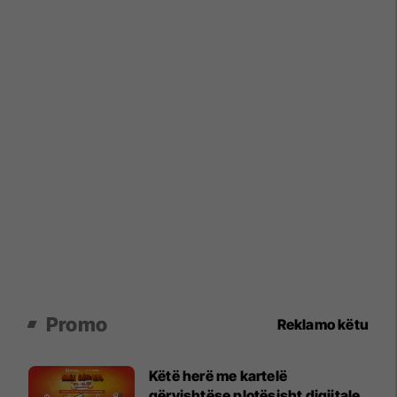
Promo
Reklamo këtu
Këtë herë me kartelë
gërvishtëse plotësisht digjitale