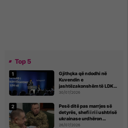
Top 5
Gjithçka që ndodhi në
Kuvendin e
jashtëzakonshëm të LDK-
së
30/07/2026
Pesë ditë pas marrjes së
detyrës, shefi i ri i ushtrisë
ukrainase urdhëron
kontroll të madh
26/07/2026