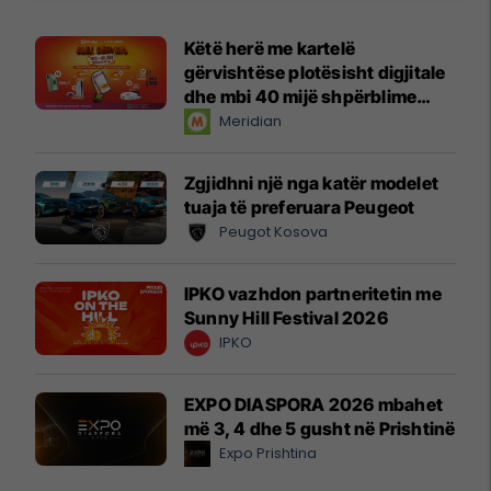
Këtë herë me kartelë
gërvishtëse plotësisht digjitale
dhe mbi 40 mijë shpërblime
instant!
Meridian
Zgjidhni një nga katër modelet
tuaja të preferuara Peugeot
Peugot Kosova
IPKO vazhdon partneritetin me
Sunny Hill Festival 2026
IPKO
EXPO DIASPORA 2026 mbahet
më 3, 4 dhe 5 gusht në Prishtinë
Expo Prishtina