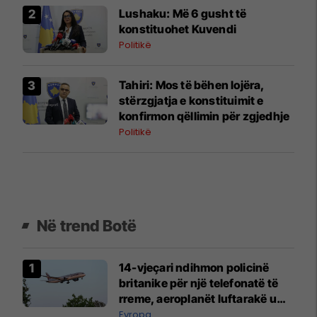
​Lushaku: Më 6 gusht të
konstituohet Kuvendi
Politikë
​Tahiri: Mos të bëhen lojëra,
stërzgjatja e konstituimit e
konfirmon qëllimin për zgjedhje
Politikë
Në trend Botë
14-vjeçari ndihmon policinë
britanike për një telefonatë të
rreme, aeroplanët luftarakë u
ngritën në ajër për të
Evropa