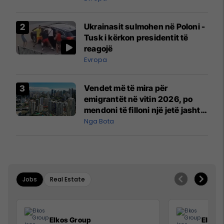
interceptuar fluturaken e Qatar
Airways që po shkonte drejt
Ukrainasit sulmohen në Poloni -
Mançesterit
Tusk i kërkon presidentit të
reagojë
Evropa
Vendet më të mira për
emigrantët në vitin 2026, po
mendoni të filloni një jetë jashtë
vendit?
Nga Bota
Jobs
Real Estate
Elkos Group
Elkos