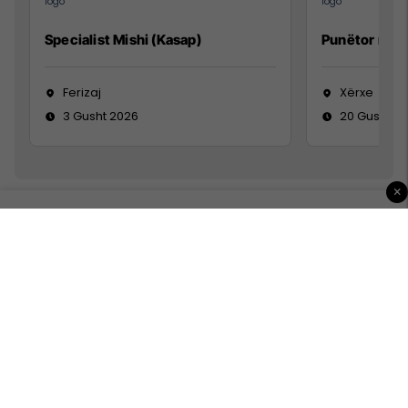
Specialist Mishi (Kasap)
Punëtor në 
Ferizaj
Xërxe
3 Gusht 2026
20 Gusht 2
×