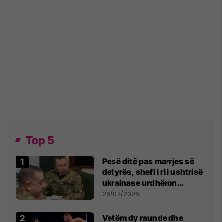
Top 5
Pesë ditë pas marrjes së
detyrës, shefi i ri i ushtrisë
ukrainase urdhëron
kontroll të madh
26/07/2026
Vetëm dy raunde dhe