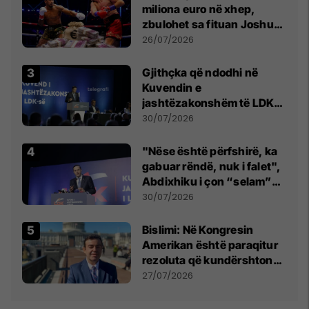
miliona euro në xhep,
zbulohet sa fituan Joshua
e Prenga
26/07/2026
Gjithçka që ndodhi në
Kuvendin e
jashtëzakonshëm të LDK-
së
30/07/2026
"Nëse është përfshirë, ka
gabuar rëndë, nuk i falet",
Abdixhiku i çon “selam”
Përparim Ramës
30/07/2026
Bislimi: Në Kongresin
Amerikan është paraqitur
rezoluta që kundërshton
mbajtjen e Asamblesë
27/07/2026
Parlamentare të OSBE-së
në Beograd