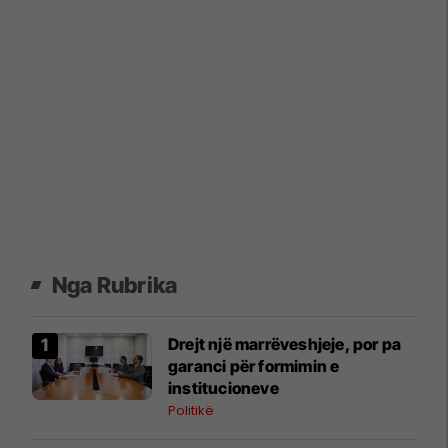
Nga Rubrika
Drejt një marrëveshjeje, por pa
garanci për formimin e
institucioneve
Politikë