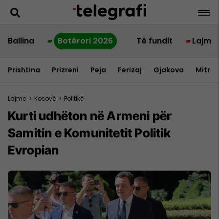
Ballina
Botërori 2026
Të fundit
Lajme
Prishtina
Prizreni
Peja
Ferizaj
Gjakova
Mitrov
Lajme
>
Kosovë
>
Politikë
Kurti udhëton në Armeni për
Samitin e Komunitetit Politik
Evropian