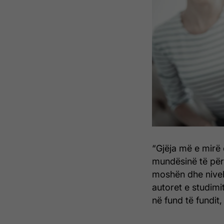
“Gjëja më e mirë 
mundësinë të për
moshën dhe nivelin
autoret e studimi
në fund të fundit,