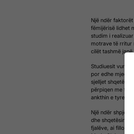
Një ndër faktorët
fëmijërisë lidhet
studim i realizua
motrave të rritur 
cilët tashmë janë
Studiuesit vunë n
por edhe mjedisi k
sjelljet shqetësue
përpiqen me të g
ankthin e tyre.
Një ndër shpjegi
dhe shqetësimin e 
fjalëve, ai fillon