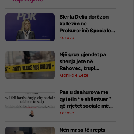
Blerta Deliu dorëzon
kallëzim në
Prokurorinë Speciale
për profilin “Lule Gjeli”
Kosovë
Një grua gjendet pa
shenja jete në
Rahovec, trupi
dërgohet për
Kronika e Zezë
obduksion
Pse u dashurova me
qytetin “e shëmtuar”
që rrjetet sociale më
këshilluan ta
Kosovë
anashkaloja
Nën masa të rrepta