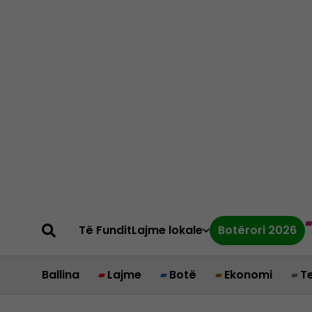
Të Fundit
Lajme lokale
Botërori 2026
Ballina
Lajme
Botë
Ekonomi
T