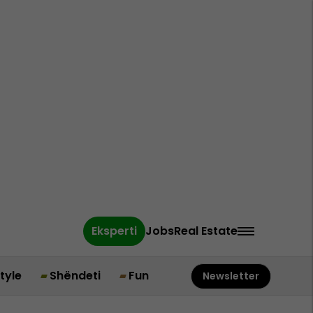
Eksperti
Jobs
Real Estate
style
Shëndeti
Fun
Newsletter