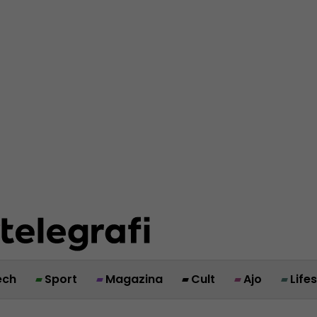
ech
Sport
Magazina
Cult
Ajo
Life