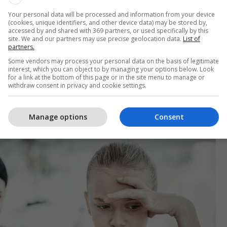
Your personal data will be processed and information from your device
(cookies, unique identifiers, and other device data) may be stored by,
ashme, një prind që përpiqet ta mbrojë fëmijën nga
accessed by and shared with 369 partners, or used specifically by this
site. We and our partners may use precise geolocation data.
List of
at është përballur vetë (si p.sh. nga qentë apo
partners.
ë mos i japë fëmijës mundësinë për t’u përballur me
Some vendors may process your personal data on the basis of legitimate
uar si t’i menaxhojë.
interest, which you can object to by managing your options below. Look
for a link at the bottom of this page or in the site menu to manage or
withdraw consent in privacy and cookie settings.
modeli i njohur si “prindi helikopter”, që kontrollon
ës, e mbikëqyr dhe e mbron në mënyrë të tepruar,
Manage options
Consent
k në zhvillimin e shëndetshëm mendor të tij.