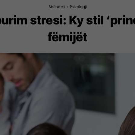
Shëndeti
>
Psikologji
urim stresi: Ky stil ‘pri
fëmijët