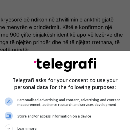
 kryesorë që ndikon në zhvillimin e ankthit gjatë
 me mënyrën e prindërimit. Këtë e konfirmon një
r me 900 çifte binjakësh identikë apo vëllezërve dhe
nga të njëjtën prindër dhe në të njëjtat rrethana, të
 vetë prindër.
ë dukje se rolin kryesor nuk e luan vetëm ADN-ja,
u rritet fëmija. Sipas tyre, fëmijët priren të imitojnë
se të prindërve, edhe në rastet kur këta të fundit
Telegrafi asks for your consent to use your
personal data for the following purposes:
jitha mënyrat të mos ua transmetojnë frikërat dhe
Personalised advertising and content, advertising and content
measurement, audience research and services development
met e mundshme është se, kur një fëmijë sheh frikën
prindit të tij, të shfaqura përmes sjelljeve apo
Store and/or access information on a device
 t’i përvetësojë gradualisht këto emocione, shkruan
Learn more