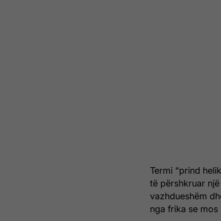
Termi “prind heli
të përshkruar një 
vazhdueshëm dhe m
nga frika se mos