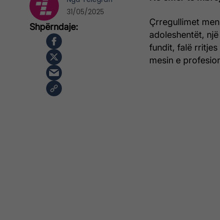
31/05/2025
Çrregullimet men
adoleshentët, një
fundit, falë rritj
mesin e profesion