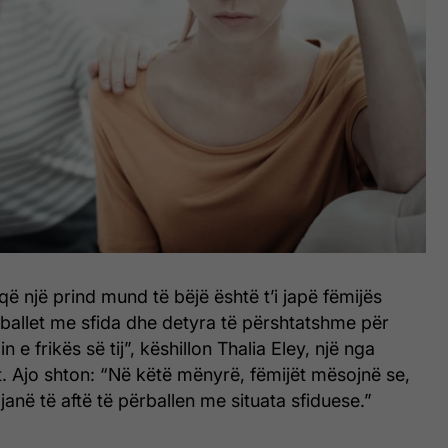
që një prind mund të bëjë është t’i japë fëmijës
ballet me sfida dhe detyra të përshtatshme për
 e frikës së tij”, këshillon Thalia Eley, një nga
t. Ajo shton: “Në këtë mënyrë, fëmijët mësojnë se,
 janë të aftë të përballen me situata sfiduese.”