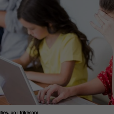
jes, po i frikësoni