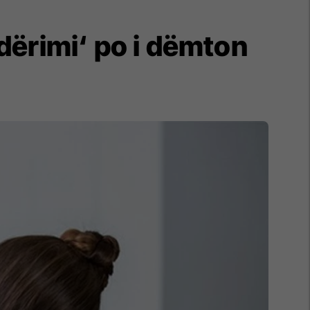
ndërimi‘ po i dëmton