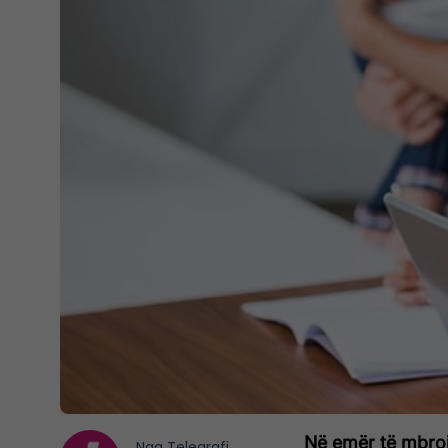
Në emër të mbrojt
Nga
Telegrafi