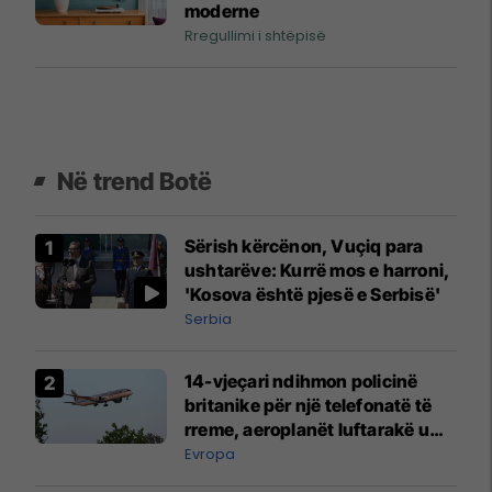
moderne
Rregullimi i shtëpisë
Në trend Botë
Sërish kërcënon, Vuçiq para
ushtarëve: Kurrë mos e harroni,
'Kosova është pjesë e Serbisë'
Serbia
14-vjeçari ndihmon policinë
britanike për një telefonatë të
rreme, aeroplanët luftarakë u
ngritën në ajër për të
Evropa
interceptuar fluturaken e Qatar