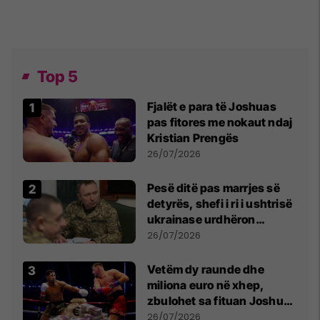
Top 5
Fjalët e para të Joshuas
pas fitores me nokaut ndaj
Kristian Prengës
26/07/2026
Pesë ditë pas marrjes së
detyrës, shefi i ri i ushtrisë
ukrainase urdhëron
kontroll të madh
26/07/2026
Vetëm dy raunde dhe
miliona euro në xhep,
zbulohet sa fituan Joshua
e Prenga
26/07/2026