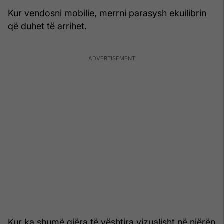
Kur vendosni mobilie, merrni parasysh ekuilibrin
që duhet të arrihet.
Kur ka shumë gjëra të vështira vizualisht në njërën