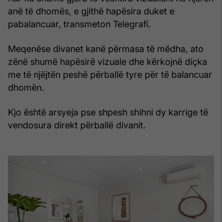
anë të dhomës, e gjithë hapësira duket e
pabalancuar, transmeton Telegrafi.
Meqenëse divanet kanë përmasa të mëdha, ato
zënë shumë hapësirë vizuale dhe kërkojnë diçka
me të njëjtën peshë përballë tyre për të balancuar
dhomën.
Kjo është arsyeja pse shpesh shihni dy karrige të
vendosura direkt përballë divanit.