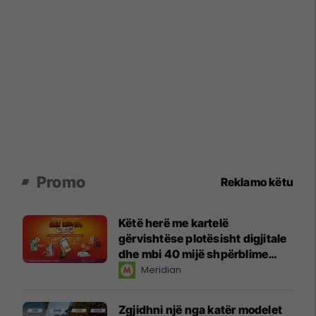
Promo
Reklamo këtu
Këtë herë me kartelë
gërvishtëse plotësisht digjitale
dhe mbi 40 mijë shpërblime
instant!
Meridian
Zgjidhni një nga katër modelet