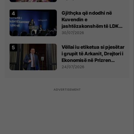
Gjithçka që ndodhi në
Kuvendin e
jashtëzakonshëm të LDK-
së
30/07/2026
Vëllai iu etiketua si pjesëtar
i grupit të Arkanit, Drejtori i
Ekonomisë në Prizren
mohon pretendimet
24/07/2026