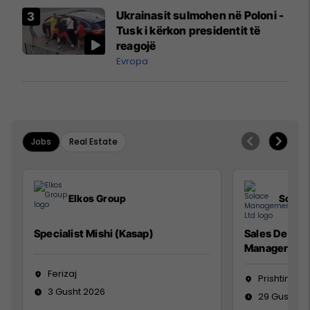
Airways që po shkonte drejt
Ukrainasit sulmohen në Poloni -
Mançesterit
Tusk i kërkon presidentit të
reagojë
Evropa
Jobs
Real Estate
Elkos Group
Solac
Specialist Mishi (Kasap)
Sales Devel
Manager
Ferizaj
Prishtinë
3 Gusht 2026
29 Gusht 2