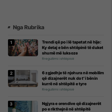
Nga Rubrika
Trendi që po i lë tapetat në hije:
Ky detaj e bën shtëpinë të duket
shumë më luksoze
Rregullimi i shtëpisë
6 zgjedhje të njohura në mobilim
që dizajnerët nuk do t’i bënin
kurrë në shtëpitë e tyre
Rregullimi i shtëpisë
Ngjyra e orendive që dizajnerët
po e rikthejnë në shtëpitë