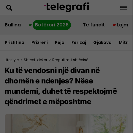
Ballina
Botërori 2026
Të fundit
Lajme
Prishtina
Prizreni
Peja
Ferizaj
Gjakova
Mitrov
Lifestyle
>
Shtepi-dekor
>
Rregullimi i shtëpisë
Ku të vendosni një divan në
dhomën e ndenjes? Nëse
mundemi, duhet të respektojmë
qëndrimet e mëposhtme