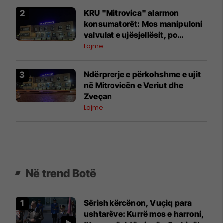
KRU "Mitrovica" alarmon
konsumatorët: Mos manipuloni
valvulat e ujësjellësit, po
dëmtohet furnizimi me ujë
Lajme
Ndërprerje e përkohshme e ujit
në Mitrovicën e Veriut dhe
Zveçan
Lajme
Në trend Botë
Sërish kërcënon, Vuçiq para
ushtarëve: Kurrë mos e harroni,