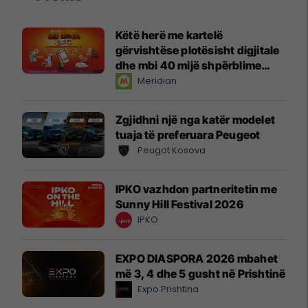
Këtë herë me kartelë
gërvishtëse plotësisht digjitale
dhe mbi 40 mijë shpërblime
instant!
Meridian
Zgjidhni një nga katër modelet
tuaja të preferuara Peugeot
Peugot Kosova
IPKO vazhdon partneritetin me
Sunny Hill Festival 2026
IPKO
EXPO DIASPORA 2026 mbahet
më 3, 4 dhe 5 gusht në Prishtinë
Expo Prishtina