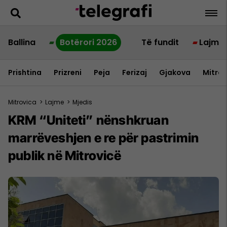
Ballina
Botërori 2026
Të fundit
Lajme
Prishtina
Prizreni
Peja
Ferizaj
Gjakova
Mitrov
Mitrovica
>
Lajme
>
Mjedis
KRM “Uniteti” nënshkruan
marrëveshjen e re për pastrimin
publik në Mitrovicë