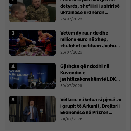
detyrës, shefi i ri i ushtrisë
ukrainase urdhëron
kontroll të madh
26/07/2026
Vetëm dy raunde dhe
miliona euro në xhep,
zbulohet sa fituan Joshua
e Prenga
26/07/2026
Gjithçka që ndodhi në
Kuvendin e
jashtëzakonshëm të LDK-
së
30/07/2026
Vëllai iu etiketua si pjesëtar
i grupit të Arkanit, Drejtori i
Ekonomisë në Prizren
mohon pretendimet
24/07/2026