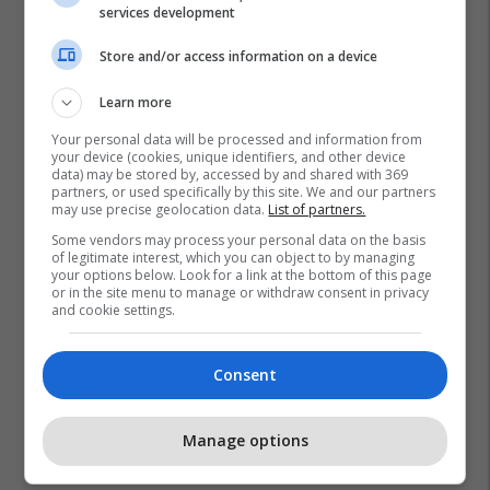
services development
Store and/or access information on a device
Learn more
Your personal data will be processed and information from
your device (cookies, unique identifiers, and other device
data) may be stored by, accessed by and shared with 369
partners, or used specifically by this site. We and our partners
Krm Uniteti
Komuna E Mitrovicës
Mitrovicë
may use precise geolocation data.
List of partners.
Mitrovica
Some vendors may process your personal data on the basis
of legitimate interest, which you can object to by managing
your options below. Look for a link at the bottom of this page
or in the site menu to manage or withdraw consent in privacy
and cookie settings.
Consent
Manage options