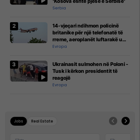
'Kosova është pjesë e Serbisë'
Serbia
14-vjeçari ndihmon policinë
britanike për një telefonatë të
rreme, aeroplanët luftarakë u
ngritën në ajër për të
Evropa
interceptuar fluturaken e Qatar
Airways që po shkonte drejt
Ukrainasit sulmohen në Poloni -
Mançesterit
Tusk i kërkon presidentit të
reagojë
Evropa
Jobs
Real Estate