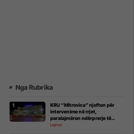
Nga Rubrika
KRU “Mitrovica” njofton për
intervenime në rrjet,
paralajmëron ndërprerje të
përkohshme të ujit
Lajme