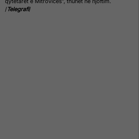
qytetarët e Mitrovicës”, thuhet në njoftim.
/
Telegrafi
/