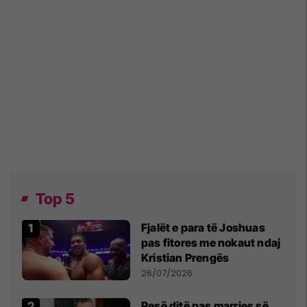
Top 5
Fjalët e para të Joshuas
pas fitores me nokaut ndaj
Kristian Prengës
26/07/2026
Pesë ditë pas marrjes së