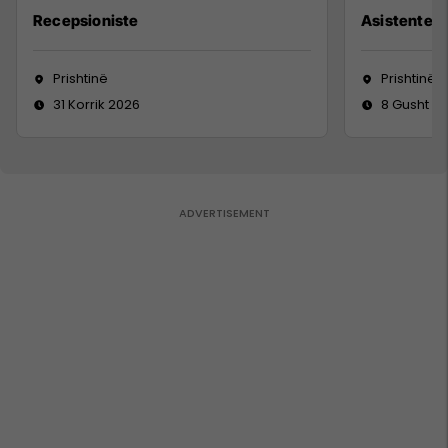
Recepsioniste
Asistente e
Prishtinë
Prishtinë
31 Korrik 2026
8 Gusht 2