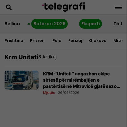
Ballina
Botërori 2026
Eksperti
Të fu
Prishtina
Prizreni
Peja
Ferizaj
Gjakova
Mitrov
Krm Uniteti
8 Artikuj
KRM “Uniteti” angazhon ekipe
shtesë për mirëmbajtjen e
pastërtisë në Mitrovicë gjatë sezonit
të mërgatës
Mjedis
26/06/2026