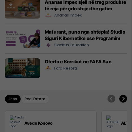
Ananas Impex sjell në treg produkte
të reja për çdo shije dhe gatim
Ananas Impex
Maturant, puno nga shtëpia! Studio
Siguri Kibernetike ose Programim
Cacttus Education
Oferta e Korrikut në FAFA Sun
Fafa Resorts
Jobs
Real Estate
Avedo Kosovo
ALTI