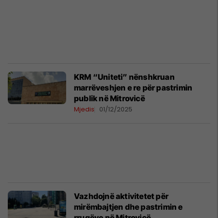
KRM “Uniteti” nënshkruan
marrëveshjen e re për pastrimin
publik në Mitrovicë
Mjedis
01/12/2025
Vazhdojnë aktivitetet për
mirëmbajtjen dhe pastrimin e
rrugëve në Mitrovicë