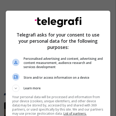
Telegrafi asks for your consent to use
your personal data for the following
purposes:
Personalised advertising and content, advertising and
content measurement, audience research and
services development
Store and/or access information on a device
Learn more
Trend Telegrafi
Your personal data will be processed and information from
your device (cookies, unique identifiers, and other device
Shpend Ahmeti dënohet me 2 vite
data) may be stored by, accessed by and shared with 369
partners, or used specifically by this site. We and our partners
burgim dhe 5 mijë euro gjobë
may use precise geolocation data.
List of partners.