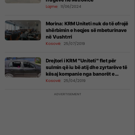
Lajme
11/06/2024
Morina: KRM Uniteti nuk do të ofrojë
shërbimin e heqjes së mbeturinave
në Vushtrri
Kosovë
25/07/2019
Drejtori i KRM "Uniteti" flet për
sulmin që iu bë atij dhe zyrtarëve të
kësaj kompanie nga banorët e
fshatit Koshtovë
Kosovë
25/04/2019