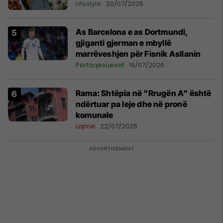
Lifestyle
20/07/2026
As Barcelona e as Dortmundi,
gjiganti gjerman e mbyllë
marrëveshjen për Fisnik Asllanin
Përfaqësueset
19/07/2026
Rama: Shtëpia në "Rrugën A" është
ndërtuar pa leje dhe në pronë
komunale
Lajme
22/07/2026