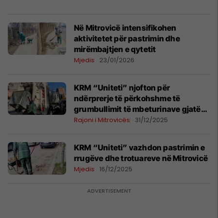
Në Mitrovicë intensifikohen
aktivitetet për pastrimin dhe
mirëmbajtjen e qytetit
Mjedis
23/01/2026
KRM “Uniteti” njofton për
ndërprerje të përkohshme të
grumbullimit të mbeturinave gjatë
festave të fundvitit
Rajoni i Mitrovicës
31/12/2025
KRM “Uniteti” vazhdon pastrimin e
rrugëve dhe trotuareve në Mitrovicë
Mjedis
16/12/2025