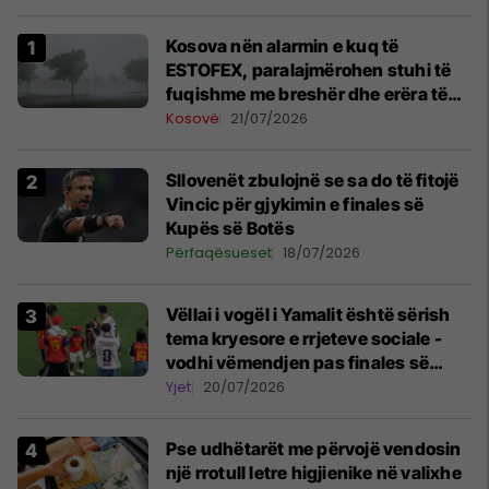
Kosova nën alarmin e kuq të
ESTOFEX, paralajmërohen stuhi të
fuqishme me breshër dhe erëra të
forta
Kosovë
21/07/2026
Sllovenët zbulojnë se sa do të fitojë
Vincic për gjykimin e finales së
Kupës së Botës
Përfaqësueset
18/07/2026
Vëllai i vogël i Yamalit është sërish
tema kryesore e rrjeteve sociale -
vodhi vëmendjen pas finales së
Kupës së Botës
Yjet
20/07/2026
Pse udhëtarët me përvojë vendosin
një rrotull letre higjienike në valixhe