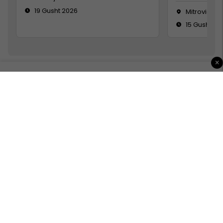
19 Gusht 2026
Mitrovicë
15 Gusht 20
×