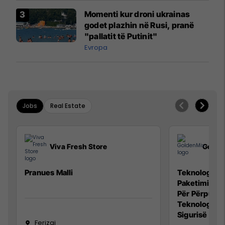
Momenti kur droni ukrainas
godet plazhin në Rusi, pranë
"pallatit të Putinit"
Evropa
Jobs
Real Estate
Viva Fresh Store
Golde
Pranues Malli
Teknolog/e p
Paketimin e 
Për Përpunim
Teknolog/e 
Sigurisë së 
Ferizaj