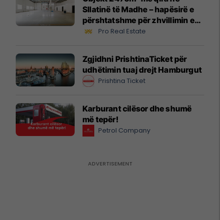
Sllatinë të Madhe – hapësirë e
përshtatshme për zhvillimin e
biznesit #16068
Pro Real Estate
Zgjidhni PrishtinaTicket për
udhëtimin tuaj drejt Hamburgut
Prishtina Ticket
Karburant cilësor dhe shumë
më tepër!
Petrol Company