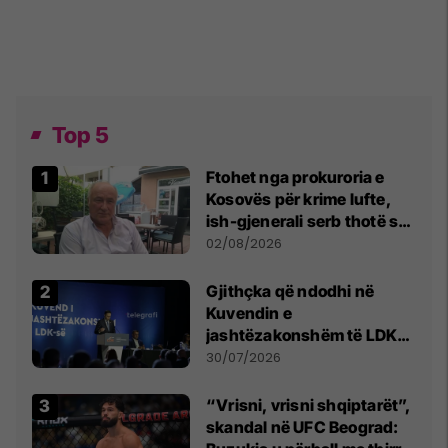
Top 5
Ftohet nga prokuroria e
Kosovës për krime lufte,
ish-gjenerali serb thotë se
dikush e tradhtoi në
02/08/2026
Beograd
Gjithçka që ndodhi në
Kuvendin e
jashtëzakonshëm të LDK-
së
30/07/2026
“Vrisni, vrisni shqiptarët”,
skandal në UFC Beograd: