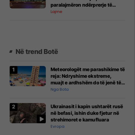
paralajmëron ndërprerje të
përkohshme të ujit
Lajme
Në trend Botë
Meteorologët me parashikime të
reja: Ndryshime ekstreme,
muajt e ardhshëm do të jenë të
pazakontë
Nga Bota
Ukrainasit i kapin ushtarët rusë
në befasi, ishin duke fjetur në
strehimoret e kamufluara
Evropa