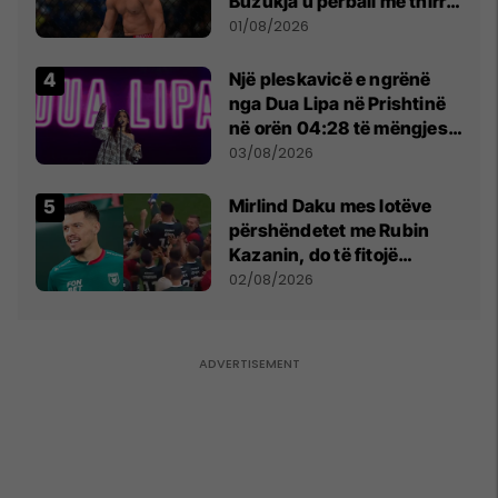
Buzukja u përball me thirrje
anti-shqiptare nga
01/08/2026
tribunat
Një pleskavicë e ngrënë
nga Dua Lipa në Prishtinë
në orën 04:28 të mëngjesit
- dhe bota digjitale serbe
03/08/2026
shpall gjendjen e luftës
Mirlind Daku mes lotëve
përshëndetet me Rubin
Kazanin, do të fitojë
miliona te Spartak Moska
02/08/2026