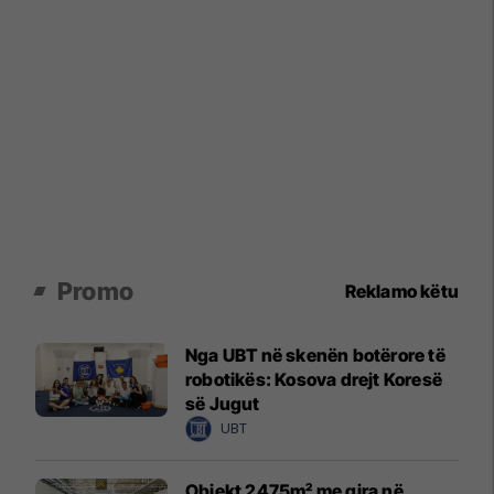
Promo
Reklamo këtu
Nga UBT në skenën botërore të
robotikës: Kosova drejt Koresë
së Jugut
UBT
Objekt 2475m² me qira në