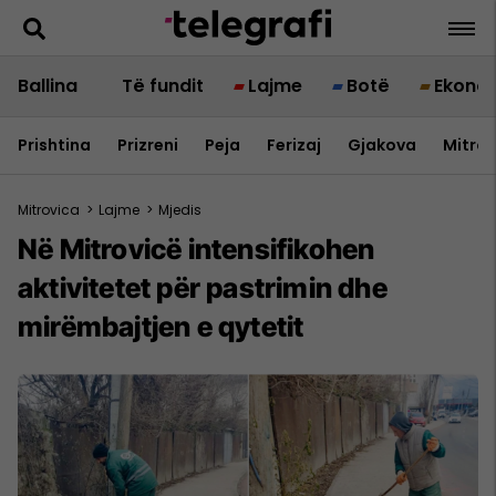
Ballina
Të fundit
Lajme
Botë
Ekono
Prishtina
Prizreni
Peja
Ferizaj
Gjakova
Mitrov
Mitrovica
>
Lajme
>
Mjedis
Në Mitrovicë intensifikohen
aktivitetet për pastrimin dhe
mirëmbajtjen e qytetit