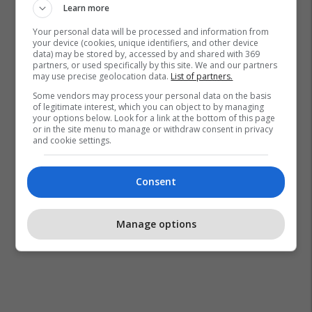
Learn more
Your personal data will be processed and information from
your device (cookies, unique identifiers, and other device
Glauk Konjufca
Bob Dole
Vjosa Osmani
data) may be stored by, accessed by and shared with 369
Albin Kurti
partners, or used specifically by this site. We and our partners
may use precise geolocation data.
List of partners.
Some vendors may process your personal data on the basis
of legitimate interest, which you can object to by managing
your options below. Look for a link at the bottom of this page
or in the site menu to manage or withdraw consent in privacy
and cookie settings.
Consent
Manage options