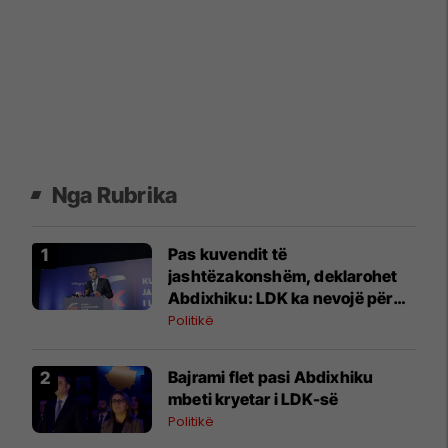
Nga Rubrika
Pas kuvendit të
jashtëzakonshëm, deklarohet
Abdixhiku: LDK ka nevojë për
bashkim, Republika ka nevojë
Politikë
për stabilitet institucional
Bajrami flet pasi Abdixhiku
mbeti kryetar i LDK-së
Politikë