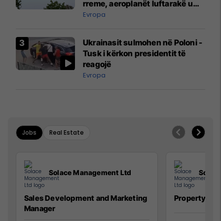
rreme, aeroplanët luftarakë u
ngritën në ajër për të
Evropa
interceptuar fluturaken e Qatar
Airways që po shkonte drejt
Ukrainasit sulmohen në Poloni -
Mançesterit
Tusk i kërkon presidentit të
reagojë
Evropa
Jobs
Real Estate
Solace Management Ltd
Solac
Sales Development and Marketing
Property Ma
Manager