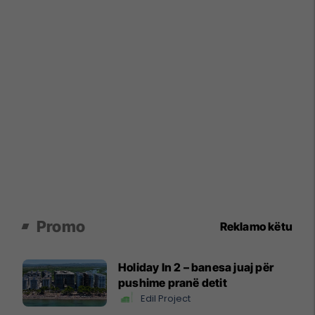
Promo
Reklamo këtu
Holiday In 2 – banesa juaj për
pushime pranë detit
Edil Project