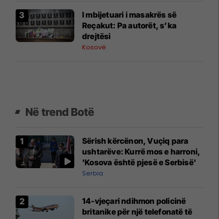
I mbijetuari i masakrës së
Reçakut: Pa autorët, s’ka
drejtësi
Kosovë
Në trend Botë
Sërish kërcënon, Vuçiq para
ushtarëve: Kurrë mos e harroni,
'Kosova është pjesë e Serbisë'
Serbia
14-vjeçari ndihmon policinë
britanike për një telefonatë të