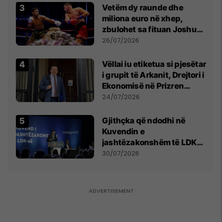
Vetëm dy raunde dhe
miliona euro në xhep,
zbulohet sa fituan Joshua
e Prenga
26/07/2026
Vëllai iu etiketua si pjesëtar
i grupit të Arkanit, Drejtori i
Ekonomisë në Prizren
mohon pretendimet
24/07/2026
Gjithçka që ndodhi në
Kuvendin e
jashtëzakonshëm të LDK-
së
30/07/2026