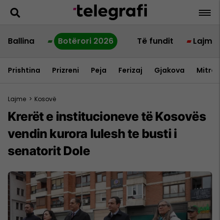
Ballina
Botërori 2026
Të fundit
Lajme
Prishtina
Prizreni
Peja
Ferizaj
Gjakova
Mitrov
Lajme
>
Kosovë
​Krerët e institucioneve të Kosovës
vendin kurora lulesh te busti i
senatorit Dole