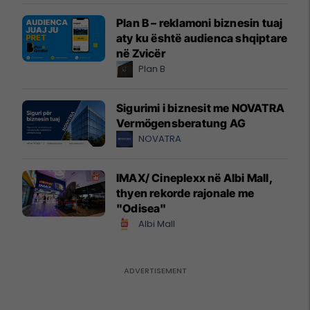
Plan B – reklamoni biznesin tuaj
aty ku është audienca shqiptare
në Zvicër
Plan B
Sigurimi i biznesit me NOVATRA
Vermögensberatung AG
NOVATRA
IMAX/ Cineplexx në Albi Mall,
thyen rekorde rajonale me
"Odisea"
Albi Mall