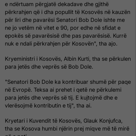
e ndërtuam përgjatë dekadave dhe gjithë
përkrahjen që i dha popullit të Kosovës në kauzën
për liri dhe pavarësi Senatori Bob Dole ishte me
ne jo vetëm në vitet e 90, por edhe në sfidat e
epokës së pavarësisë dhe pas pavarësisë. Kurrë
nuk e ndali përkrahjen për Kosovën", tha ajo.
Kryeministri i Kosovës, Albin Kurti, tha se përkulen
para jetës dhe veprës së Bob Dole.
"Senatori Bob Dole ka kontribuar shumë për paqe
në Evropë. Teksa ai prehet i qetë ne përkulemi
para jetës dhe veprës së tij. E kujtojmë dhe e
vlerësojmë kontributin e tij", tha ai.
Kryetari i Kuvendit të Kosovës, Glauk Konjufca,
tha se Kosova humbi njërin prej miqve më të mirë