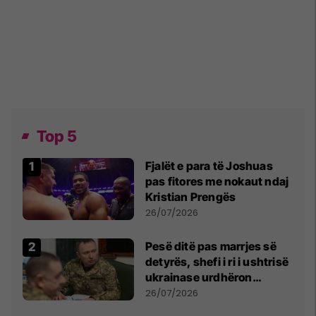
Top 5
Fjalët e para të Joshuas
pas fitores me nokaut ndaj
Kristian Prengës
26/07/2026
Pesë ditë pas marrjes së
detyrës, shefi i ri i ushtrisë
ukrainase urdhëron
kontroll të madh
26/07/2026