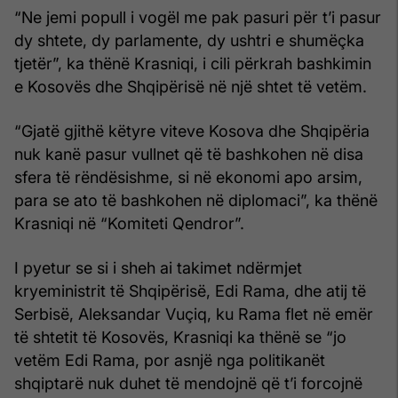
“Ne jemi popull i vogël me pak pasuri për t’i pasur
dy shtete, dy parlamente, dy ushtri e shumëçka
tjetër”, ka thënë Krasniqi, i cili përkrah bashkimin
e Kosovës dhe Shqipërisë në një shtet të vetëm.
“Gjatë gjithë këtyre viteve Kosova dhe Shqipëria
nuk kanë pasur vullnet që të bashkohen në disa
sfera të rëndësishme, si në ekonomi apo arsim,
para se ato të bashkohen në diplomaci”, ka thënë
Krasniqi në “Komiteti Qendror”.
I pyetur se si i sheh ai takimet ndërmjet
kryeministrit të Shqipërisë, Edi Rama, dhe atij të
Serbisë, Aleksandar Vuçiq, ku Rama flet në emër
të shtetit të Kosovës, Krasniqi ka thënë se “jo
vetëm Edi Rama, por asnjë nga politikanët
shqiptarë nuk duhet të mendojnë që t’i forcojnë