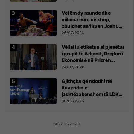
Vetëm dy raunde dhe
miliona euro në xhep,
zbulohet sa fituan Joshua
e Prenga
26/07/2026
Vëllai iu etiketua si pjesëtar
i grupit të Arkanit, Drejtori i
Ekonomisë në Prizren
mohon pretendimet
24/07/2026
Gjithçka që ndodhi në
Kuvendin e
jashtëzakonshëm të LDK-
së
30/07/2026