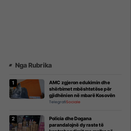
Nga Rubrika
AMC zgjeron edukimin dhe
shërbimet mbështetëse për
gjidhënien në mbarë Kosovën
Telegrafi
Sociale
Policia dhe Dogana
parandalojnë dy raste të