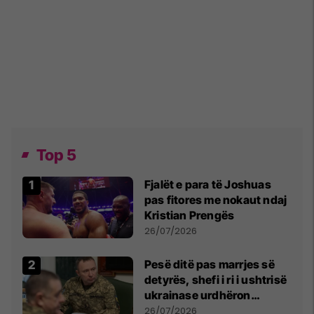
Top 5
Fjalët e para të Joshuas
pas fitores me nokaut ndaj
Kristian Prengës
26/07/2026
Pesë ditë pas marrjes së
detyrës, shefi i ri i ushtrisë
ukrainase urdhëron
kontroll të madh
26/07/2026