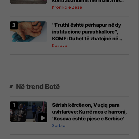
kontrabandimit me mallra në
kufi me Serbinë
Kronika e Zezë
"Fruthi është përhapur në dy
institucione parashkollore”,
KOMF: Duhet të zbatojnë në
mënyrë rigoroze kërkesat për
Kosovë
vaksinim
Në trend Botë
Sërish kërcënon, Vuçiq para
ushtarëve: Kurrë mos e harroni,
'Kosova është pjesë e Serbisë'
Serbia