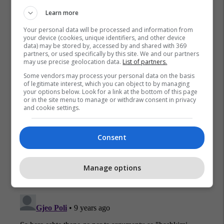
Learn more
Your personal data will be processed and information from
your device (cookies, unique identifiers, and other device
data) may be stored by, accessed by and shared with 369
partners, or used specifically by this site. We and our partners
may use precise geolocation data.
List of partners.
Some vendors may process your personal data on the basis
Jakup Krasniqi
of legitimate interest, which you can object to by managing
your options below. Look for a link at the bottom of this page
or in the site menu to manage or withdraw consent in privacy
and cookie settings.
Consent
Manage options