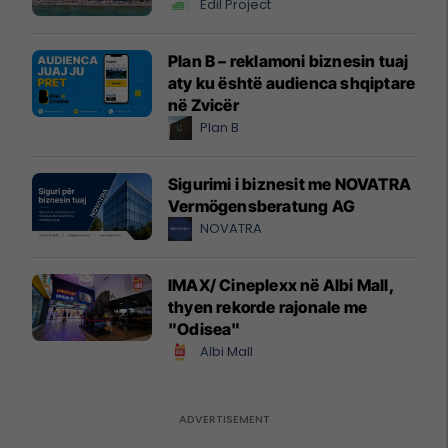
Edil Project
Plan B – reklamoni biznesin tuaj
aty ku është audienca shqiptare
në Zvicër
Plan B
Sigurimi i biznesit me NOVATRA
Vermögensberatung AG
NOVATRA
IMAX/ Cineplexx në Albi Mall,
thyen rekorde rajonale me
"Odisea"
Albi Mall