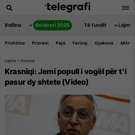
Ballina
Botërori 2026
Të fundit
Lajme
Prishtina
Prizreni
Peja
Ferizaj
Gjakova
Mitrov
Lajme
>
Kosovë
Krasniqi: Jemi popull i vogël për t’i
pasur dy shtete (Video)