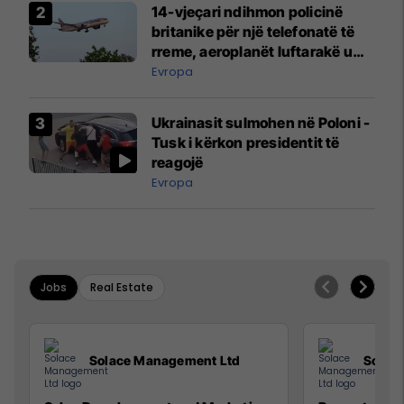
14-vjeçari ndihmon policinë
britanike për një telefonatë të
rreme, aeroplanët luftarakë u
ngritën në ajër për të
Evropa
interceptuar fluturaken e Qatar
Airways që po shkonte drejt
Ukrainasit sulmohen në Poloni -
Mançesterit
Tusk i kërkon presidentit të
reagojë
Evropa
Jobs
Real Estate
Solace Management Ltd
Solac