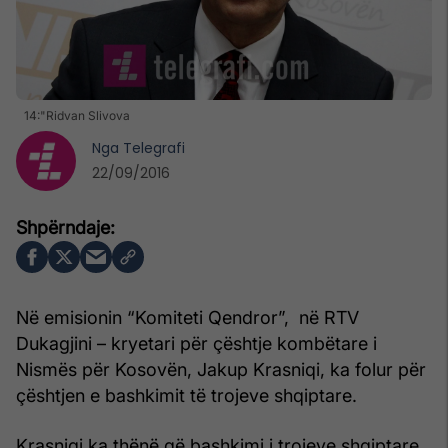
14:"Ridvan Slivova
Nga
Telegrafi
22/09/2016
Në emisionin “Komiteti Qendror”, në RTV
Dukagjini – kryetari për çështje kombëtare i
Nismës për Kosovën, Jakup Krasniqi, ka folur për
çështjen e bashkimit të trojeve shqiptare.
Krasniqi ka thënë që bashkimi i trojeve shqiptare