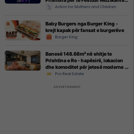
e Rinj më 3 qershor
Action for Mothers and Children
Baby Burgers nga Burger King -
krejt kapak për fansat e burgerëve
Burger King
Banesë 148.68m² në shitje te
Prishtina e Re - hapësirë, lokacion
dhe komoditet për jetesë moderne
#13551
Pro Real Estate