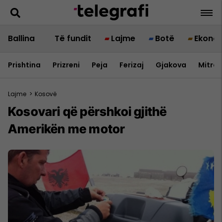
Ballina
Të fundit
Lajme
Botë
Ekono
Prishtina
Prizreni
Peja
Ferizaj
Gjakova
Mitrov
Lajme
>
Kosovë
Kosovari që përshkoi gjithë
Amerikën me motor