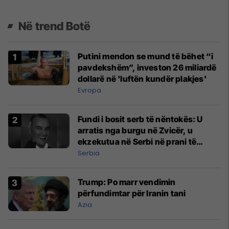
Në trend Botë
Putini mendon se mund të bëhet “i
pavdekshëm”, investon 26 miliardë
dollarë në 'luftën kundër plakjes'
Evropa
Fundi i bosit serb të nëntokës: U
arratis nga burgu në Zvicër, u
ekzekutua në Serbi në prani të
shefit të policisë
Serbia
Trump: Po marr vendimin
përfundimtar për Iranin tani
Azia