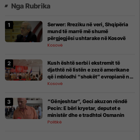
Nga Rubrika
Serwer: Rreziku në veri, Shqipëria
mund të marrë më shumë
përgjegjësi ushtarake në Kosovë
Kosovë
Kush është serbi i ekstremit të
djathtë në listën e zezë amerikane
që i mblodhi “shokët” evropianë në
Beograd?
Kosovë
​“Gënjeshtar”, Geci akuzon rëndë
Pecin: E bëri kryetar, deputet e
ministër dhe e tradhtoi Osmanin
Politikë