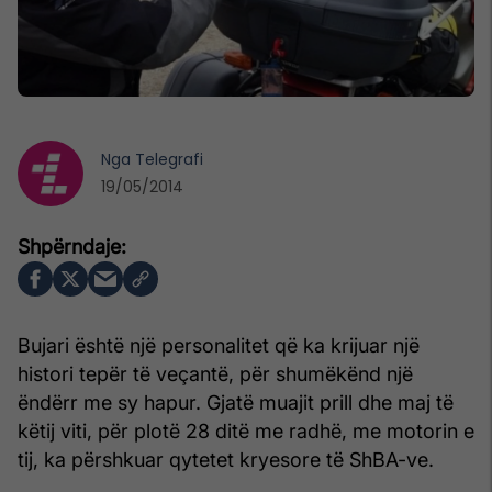
Nga
Telegrafi
19/05/2014
Bujari është një personalitet që ka krijuar një
histori tepër të veçantë, për shumëkënd një
ëndërr me sy hapur. Gjatë muajit prill dhe maj të
këtij viti, për plotë 28 ditë me radhë, me motorin e
tij, ka përshkuar qytetet kryesore të ShBA-ve.