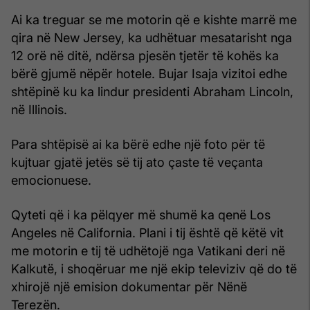
Ai ka treguar se me motorin që e kishte marrë me
qira në New Jersey, ka udhëtuar mesatarisht nga
12 orë në ditë, ndërsa pjesën tjetër të kohës ka
bërë gjumë nëpër hotele. Bujar Isaja vizitoi edhe
shtëpinë ku ka lindur presidenti Abraham Lincoln,
në Illinois.
Para shtëpisë ai ka bërë edhe një foto për të
kujtuar gjatë jetës së tij ato çaste të veçanta
emocionuese.
Qyteti që i ka pëlqyer më shumë ka qenë Los
Angeles në California. Plani i tij është që këtë vit
me motorin e tij të udhëtojë nga Vatikani deri në
Kalkutë, i shoqëruar me një ekip televiziv që do të
xhirojë një emision dokumentar për Nënë
Terezën.