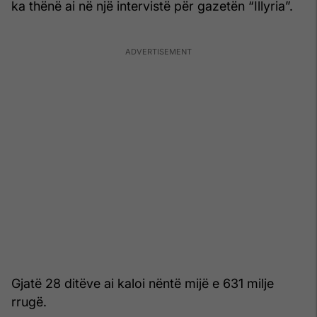
ka thënë ai në një intervistë për gazetën “Illyria”.
Gjatë 28 ditëve ai kaloi nëntë mijë e 631 milje
rrugë.