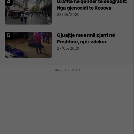
Grafite në qendër të Beogradit:
Nga gjenocidi te Kosova
28/05/2026
Gjuajtje me armë zjarri në
Prishtinë, një i vdekur
27/05/2026