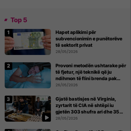
Top 5
Hapet aplikimi për
subvencionimin e punëtorëve
të sektorit privat
28/05/2026
Provoni metodën ushtarake për
të fjetur, një teknikë që ju
ndihmon të flini brenda pak
minutash
26/05/2026
Gjatë bastisjes në Virginia,
zyrtarit të CIA në shtëpi iu
gjetën 303 shufra ari dhe 35
orë luksoze Rolex
28/05/2026