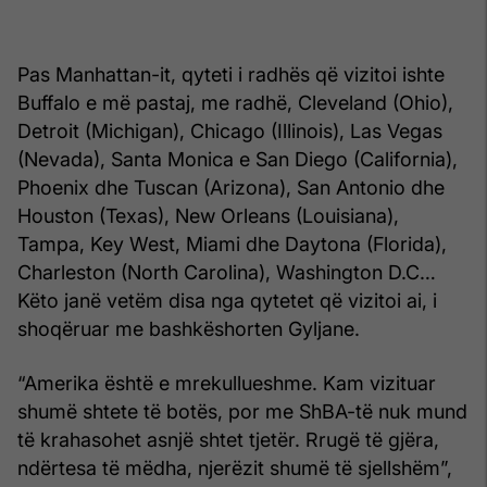
Pas Manhattan-it, qyteti i radhës që vizitoi ishte
Buffalo e më pastaj, me radhë, Cleveland (Ohio),
Detroit (Michigan), Chicago (Illinois), Las Vegas
(Nevada), Santa Monica e San Diego (California),
Phoenix dhe Tuscan (Arizona), San Antonio dhe
Houston (Texas), New Orleans (Louisiana),
Tampa, Key West, Miami dhe Daytona (Florida),
Charleston (North Carolina), Washington D.C…
Këto janë vetëm disa nga qytetet që vizitoi ai, i
shoqëruar me bashkëshorten Gyljane.
“Amerika është e mrekullueshme. Kam vizituar
shumë shtete të botës, por me ShBA-të nuk mund
të krahasohet asnjë shtet tjetër. Rrugë të gjëra,
ndërtesa të mëdha, njerëzit shumë të sjellshëm”,