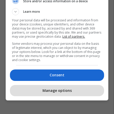
Store and/or access information on a device
Learn more
Your personal data will be processed and information from
your device (cookies, unique identifiers, and other device
data) may be stored by, accessed by and shared with 369
partners, or used specifically by this site. We and our partners
may use precise geolocation data.
List of partners.
Some vendors may process your personal data on the basis
Kombëtarja E Kosovës Për Femra
of legitimate interest, which you can object to by managing
your options below. Look for a link at the bottom of this page
or in the site menu to manage or withdraw consent in privacy
and cookie settings.
Consent
Manage options