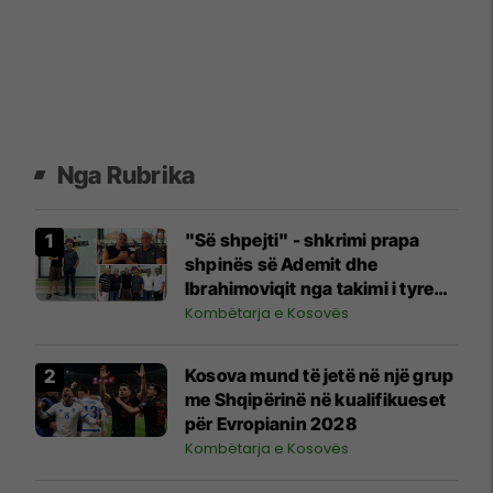
Nga Rubrika
"Së shpejti" - shkrimi prapa
shpinës së Ademit dhe
Ibrahimoviqit nga takimi i tyre
shihet si shenjë që ylli i Bayernit
Kombëtarja e Kosovës
mund të luajë për Kosovën
Kosova mund të jetë në një grup
me Shqipërinë në kualifikueset
për Evropianin 2028
Kombëtarja e Kosovës