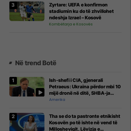
Zyrtare: UEFA e konfirmon
stadiumin ku do të zhvillohet
ndeshja Izrael – Kosovë
Kombëtarja e Kosovës
Në trend Botë
Ish-shefi i CIA, gjenerali
Petraeus: Ukraina përdor mbi 10
mijë dronë në ditë, SHBA-ja
mbetet shumë prapa në
Amerika
prodhim
Tha se do ta pastronte etnikisht
Kosovën po të ishte në vend të
Millosheviqit, Lëvizja e