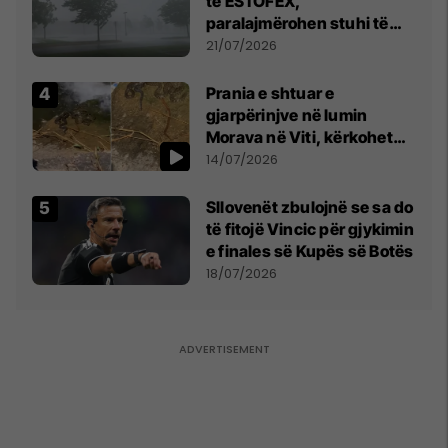
të ESTOFEX,
paralajmërohen stuhi të
fuqishme me breshër dhe
21/07/2026
erëra të forta
Prania e shtuar e
gjarpërinjve në lumin
Morava në Viti, kërkohet
kujdes nga qytetarët
14/07/2026
Sllovenët zbulojnë se sa do
të fitojë Vincic për gjykimin
e finales së Kupës së Botës
18/07/2026