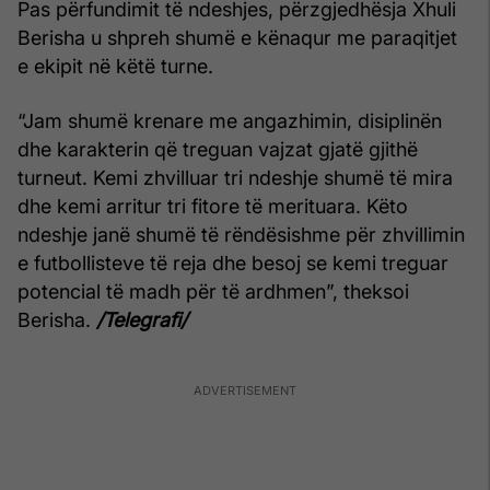
Pas përfundimit të ndeshjes, përzgjedhësja Xhuli
Berisha u shpreh shumë e kënaqur me paraqitjet
e ekipit në këtë turne.
“Jam shumë krenare me angazhimin, disiplinën
dhe karakterin që treguan vajzat gjatë gjithë
turneut. Kemi zhvilluar tri ndeshje shumë të mira
dhe kemi arritur tri fitore të merituara. Këto
ndeshje janë shumë të rëndësishme për zhvillimin
e futbollisteve të reja dhe besoj se kemi treguar
potencial të madh për të ardhmen”, theksoi
Berisha.
/Telegrafi/