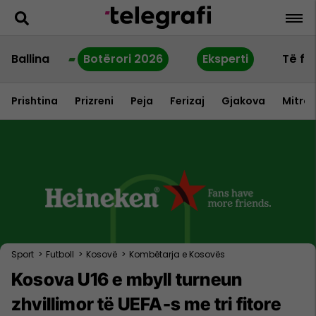
Ballina
Botërori 2026
Eksperti
Të fu
Prishtina
Prizreni
Peja
Ferizaj
Gjakova
Mitrov
Sport
>
Futboll
>
Kosovë
>
Kombëtarja e Kosovës
Kosova U16 e mbyll turneun
zhvillimor të UEFA-s me tri fitore