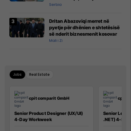
Qytetarëve të Lirë në Serbi
Serbia
kërkon shkarkimin e
menjëhershëm të Snezhana
Dritan Abazoviqi merret në
Paunoviq
pyetje për dhënien e shtetësisë
së nderit biznesmenit kosovar
Mali i Zi
Jobs
Real Estate
cpit comparit GmbH
cpit 
Senior Product Designer (UX/UI)
Senior Lead 
4-Day Workweek
.NET) 4-Day