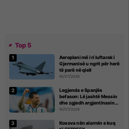
Top 5
Aeroplani më i ri luftarak i
Gjermanisë u ngrit për herë
të parë në qiell
16/07/2026
Legjenda e Spanjës
befason: Lë jashtë Messin
dhe zgjedh argjentinasin
më të mirë në botë
15/07/2026
Kosova nën alarmin e kuq