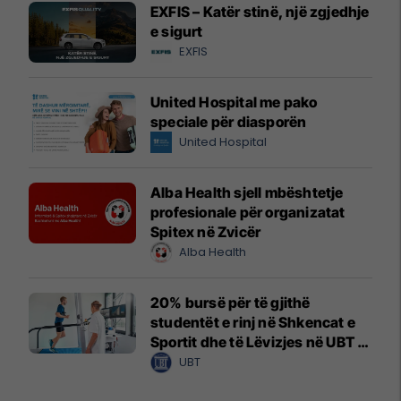
EXFIS – Katër stinë, një zgjedhje
e sigurt
EXFIS
United Hospital me pako
speciale për diasporën
United Hospital
Alba Health sjell mbështetje
profesionale për organizatat
Spitex në Zvicër
Alba Health
20% bursë për të gjithë
studentët e rinj në Shkencat e
Sportit dhe të Lëvizjes në UBT –
vendet janë të limituara
UBT