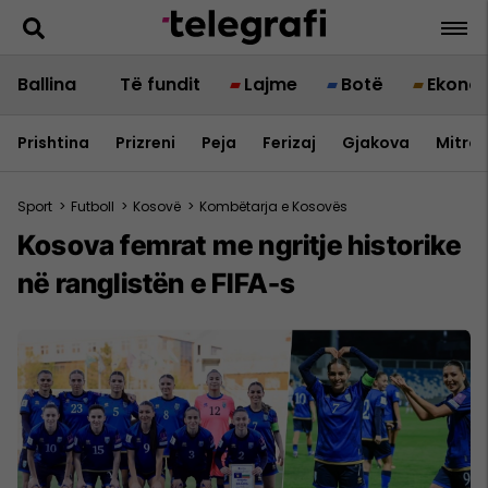
Ballina
Të fundit
Lajme
Botë
Ekono
Prishtina
Prizreni
Peja
Ferizaj
Gjakova
Mitrov
Sport
>
Futboll
>
Kosovë
>
Kombëtarja e Kosovës
Kosova femrat me ngritje historike
në ranglistën e FIFA-s