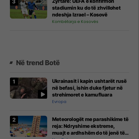
Zyrtare: UEFA e konfirmon
stadiumin ku do të zhvillohet
ndeshja Izrael – Kosovë
Kombëtarja e Kosovës
Në trend Botë
Ukrainasit i kapin ushtarët rusë
në befasi, ishin duke fjetur në
strehimoret e kamufluara
Evropa
Meteorologët me parashikime të
reja: Ndryshime ekstreme,
muajt e ardhshëm do të jenë të