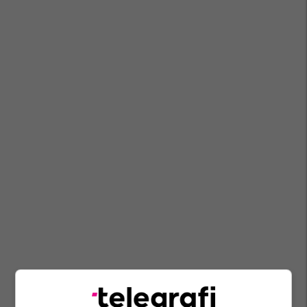
Kombëtarja E Kosovës
Fifa