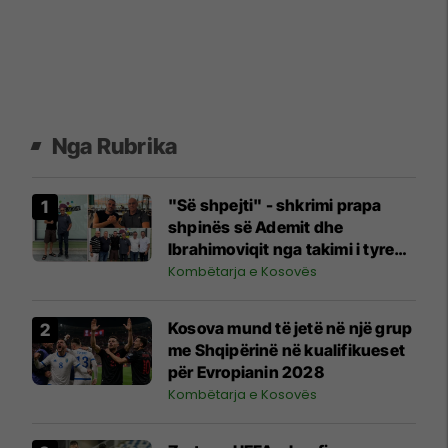
Nga Rubrika
"Së shpejti" - shkrimi prapa
shpinës së Ademit dhe
Ibrahimoviqit nga takimi i tyre
shihet si shenjë që ylli i Bayernit
Kombëtarja e Kosovës
mund të luajë për Kosovën
Kosova mund të jetë në një grup
me Shqipërinë në kualifikueset
për Evropianin 2028
Kombëtarja e Kosovës