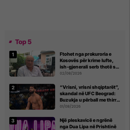
Top 5
Ftohet nga prokuroria e
Kosovës për krime lufte,
ish-gjenerali serb thotë se
dikush e tradhtoi në
02/08/2026
Beograd
“Vrisni, vrisni shqiptarët”,
skandal në UFC Beograd:
Buzukja u përball me thirrje
anti-shqiptare nga
01/08/2026
tribunat
Një pleskavicë e ngrënë
nga Dua Lipa në Prishtinë