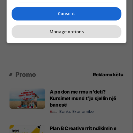
Consent
Manage options
Promo
Reklamo këtu
A po don me rrnu n’deti?
Kursimet mund t’ju sjellin një
banesë
Banka Ekonomike
Plan B Creative rrit ndikimin e