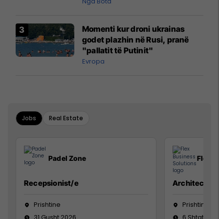
pazakontë
Nga Bota
Momenti kur droni ukrainas
godet plazhin në Rusi, pranë
"pallatit të Putinit"
Evropa
Jobs
Real Estate
Padel Zone
Flex B
Recepsionist/e
Architect
Prishtine
Prishtinë
31 Gusht 2026
6 Shtator 2