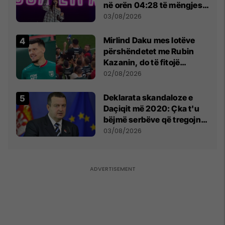
në orën 04:28 të mëngjesit
- dhe bota digjitale serbe
03/08/2026
shpall gjendjen e luftës
Mirlind Daku mes lotëve
përshëndetet me Rubin
Kazanin, do të fitojë
miliona te Spartak Moska
02/08/2026
​Deklarata skandaloze e
Daçiqit më 2020: Çka t'u
bëjmë serbëve që tregojnë
ku janë varrosur shqiptarët
03/08/2026
në Serbi