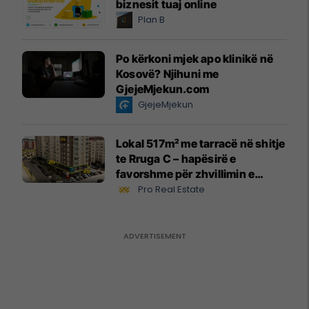
biznesit tuaj online
Plan B
Po kërkoni mjek apo klinikë në
Kosovë? Njihuni me
GjejeMjekun.com
GjejeMjekun
Lokal 517m² me tarracë në shitje
te Rruga C – hapësirë e
favorshme për zhvillimin e
biznesit #15796
Pro Real Estate