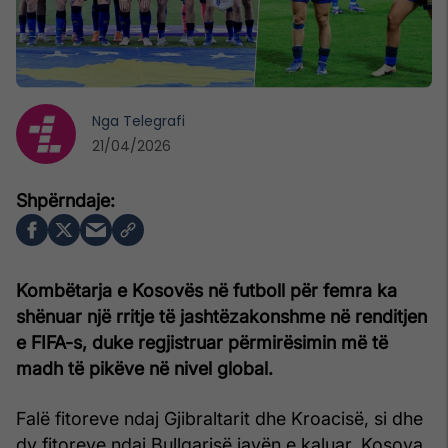
Nga
Telegrafi
21/04/2026
Kombëtarja e Kosovës në futboll për femra ka
shënuar një rritje të jashtëzakonshme në renditjen
e FIFA-s, duke regjistruar përmirësimin më të
madh të pikëve në nivel global.
Falë fitoreve ndaj Gjibraltarit dhe Kroacisë, si dhe
dy fitoreve ndaj Bullgarisë javën e kaluar, Kosova