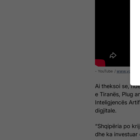
- YouTube
www.youtub
Ai theksoi se, nd
e Tiranës, Plug an
Inteligjencës Arti
digjitale.
“Shqipëria po kr
dhe ka investuar 