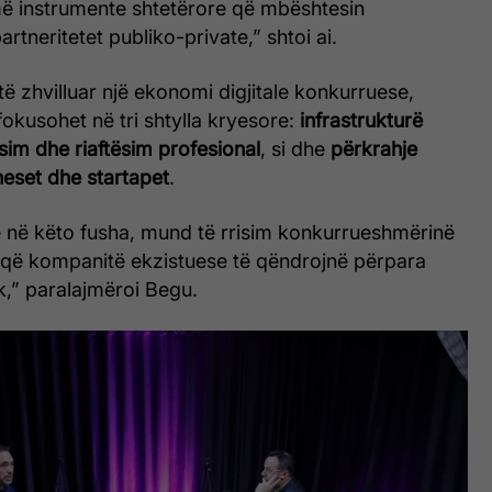
jmë instrumente shtetërore që mbështesin
rtneritetet publiko-private,” shtoi ai.
të zhvilluar një ekonomi digjitale konkurruese,
okusohet në tri shtylla kryesore:
infrastrukturë
sim dhe riaftësim profesional
, si dhe
përkrahje
neset dhe startapet
.
 në këto fusha, mund të rrisim konkurrueshmërinë
 që kompanitë ekzistuese të qëndrojnë përpara
ik,” paralajmëroi Begu.