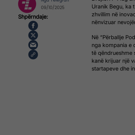
Nga
Telegrafi
Uranik Begu, ka 
09/10/2025
zhvillim në inovac
nënvizuar nevojën
Në “Përballje Pod
nga kompania e 
të qëndrueshme s
kanë krijuar një 
startapeve dhe in