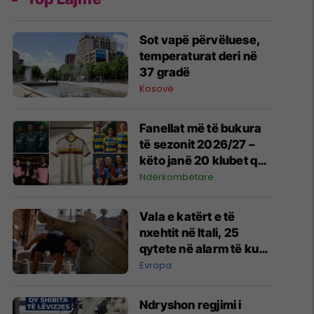
Sot vapë përvëluese,
temperaturat deri në
37 gradë
Kosovë
Fanellat më të bukura
të sezonit 2026/27 –
këto janë 20 klubet që
spikatën me dizajnin e
Ndërkombëtare
tyre
Vala e katërt e të
nxehtit në Itali, 25
qytete në alarm të kuq
- probleme me
Evropa
mungesën e ujit
Ndryshon regjimi i