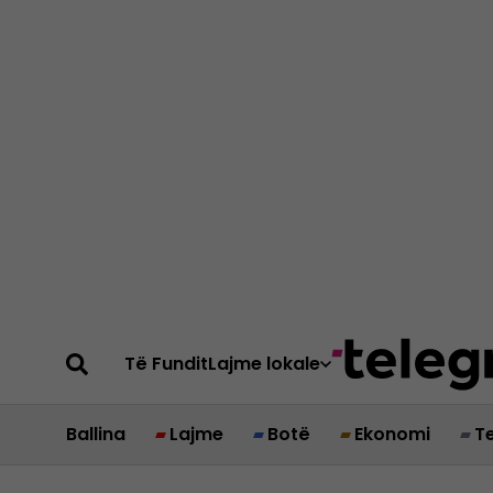
Të Fundit
Lajme lokale
Ballina
Lajme
Botë
Ekonomi
T