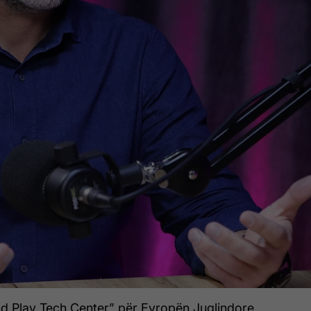
and Play Tech Center” për Evropën Juglindore,