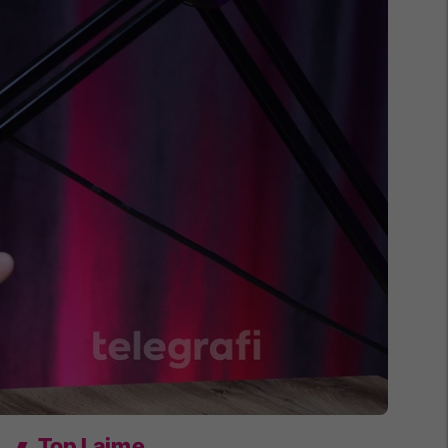
Top Lajme