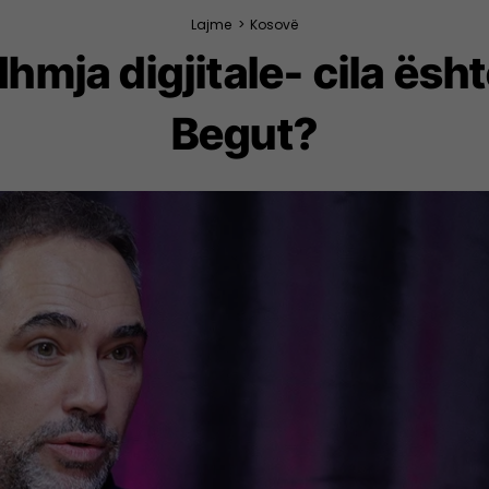
Lajme
>
Kosovë
hmja digjitale- cila ësh
Begut?