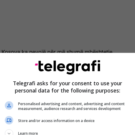
it, Kosova ka nevojë për më shumë mbështetje
uk kemi më një ministri të dedikuar për inovacionin,
ë sektor mungojnë, ndërsa përkrahja e donatorëve
shëm. Ky sektor nuk mund të zhvillohet vetëm me
Telegrafi asks for your consent to use your
njve,” tha Begu në “Përballje Podcast” me
personal data for the following purposes:
uhamet Hajrullahu.
Personalised advertising and content, advertising and content
measurement, audience research and services development
Store and/or access information on a device
Learn more