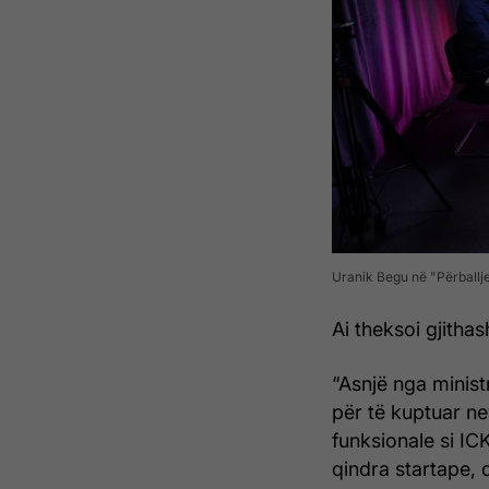
Uranik Begu në "Përballj
Ai theksoi gjitha
“Asnjë nga minist
për të kuptuar ne
funksionale si ICK
qindra startape, 