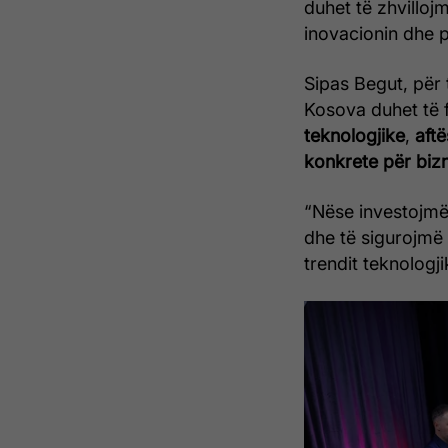
duhet të zhvillo
inovacionin dhe pa
Sipas Begut, për 
Kosova duhet të f
teknologjike
,
aftë
konkrete për biz
“Nëse investojmë
dhe të sigurojmë
trendit teknologj