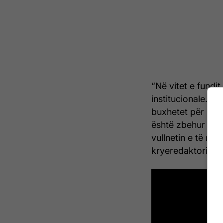
“Në vitet e fund
institucionale. N
buxhetet për kët
është zbehur duk
vullnetin e të ri
kryeredaktorin M