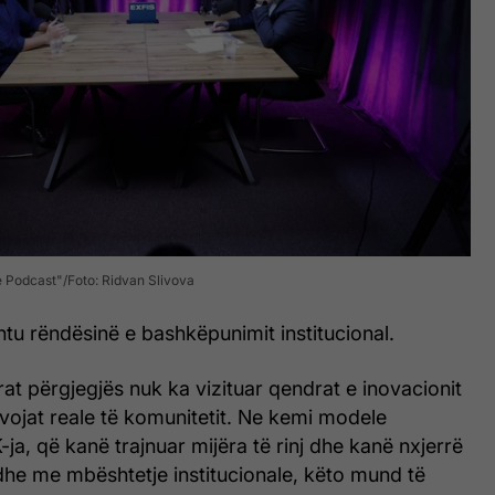
e Podcast"
Foto: Ridvan Slivova
shtu rëndësinë e bashkëpunimit institucional.
rat përgjegjës nuk ka vizituar qendrat e inovacionit
vojat reale të komunitetit. Ne kemi modele
-ja, që kanë trajnuar mijëra të rinj dhe kanë nxjerrë
dhe me mbështetje institucionale, këto mund të