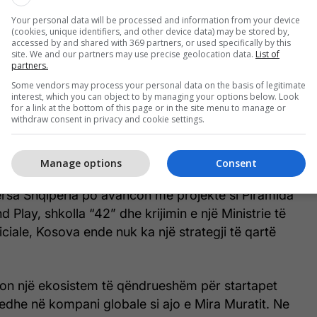
Your personal data will be processed and information from your device
(cookies, unique identifiers, and other device data) may be stored by,
accessed by and shared with 369 partners, or used specifically by this
site. We and our partners may use precise geolocation data.
List of
partners.
Some vendors may process your personal data on the basis of legitimate
interest, which you can object to by managing your options below. Look
for a link at the bottom of this page or in the site menu to manage or
withdraw consent in privacy and cookie settings.
e.com
Manage options
Consent
ërsa Shqipëria po avancon me projekte si Piramida
d Play, shkolla “42” dhe krijimin e një Ministrie të
ficiale, Kosova ende nuk ka një strategji të qartë
ijon një ekosistem të qëndrueshëm për startapet
edhe në kompani globale si ajo e Mira Muratit. Ne