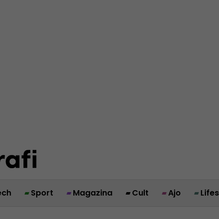
ech
Sport
Magazina
Cult
Ajo
Life