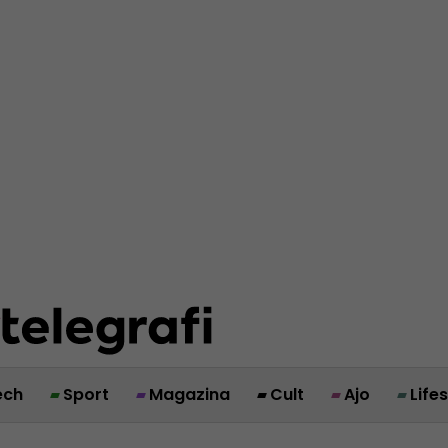
ech
Sport
Magazina
Cult
Ajo
Life