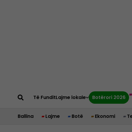
Të Fundit
Lajme lokale
Botërori 2026
Ballina
Lajme
Botë
Ekonomi
T