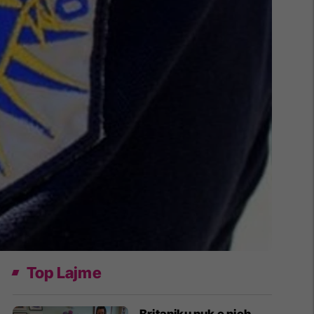
Top Lajme