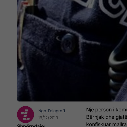
Një person i komu
Nga
Telegrafi
Bërnjak dhe gjatë
16/12/2019
konfiskuar mallra