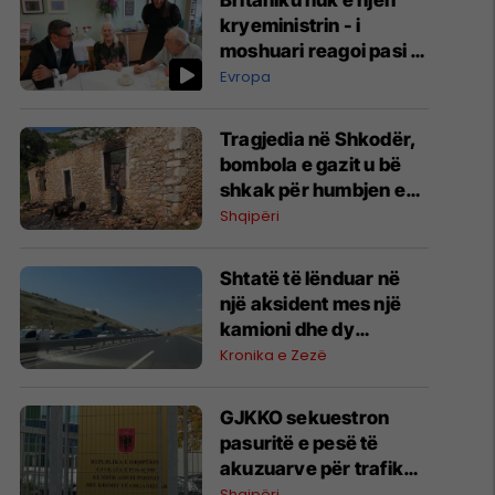
Britaniku nuk e njeh
kryeministrin - i
moshuari reagoi pasi iu
prezantua: Sërish një
Evropa
tjetër? A ndërroheni
çdo pesë minuta atje?
Tragjedia në Shkodër,
bombola e gazit u bë
shkak për humbjen e
jetës së nënës dhe dy
Shqipëri
fëmijëve
Shtatë të lënduar në
një aksident mes një
kamioni dhe dy
veturave në
Kronika e Zezë
autostradën “Ibrahim
Rugova”
GJKKO sekuestron
pasuritë e pesë të
akuzuarve për trafik
droge, bllokohen
Shqipëri