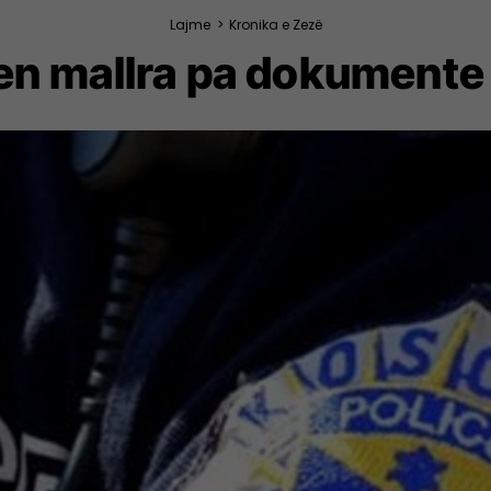
Lajme
>
Kronika e Zezë
en mallra pa dokumente 