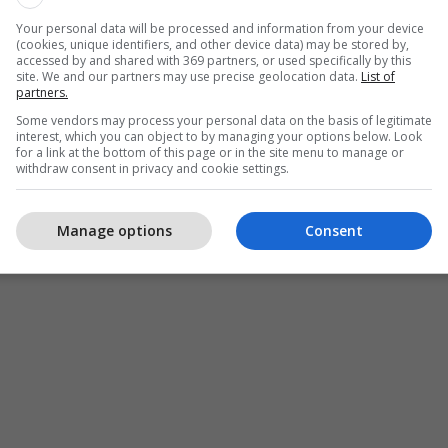
Your personal data will be processed and information from your device
(cookies, unique identifiers, and other device data) may be stored by,
accessed by and shared with 369 partners, or used specifically by this
site. We and our partners may use precise geolocation data.
List of
partners.
Some vendors may process your personal data on the basis of legitimate
onfiskim I Mallrave
Policia E Kosovës
interest, which you can object to by managing your options below. Look
for a link at the bottom of this page or in the site menu to manage or
withdraw consent in privacy and cookie settings.
Manage options
Consent