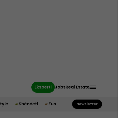
Eksperti
Jobs
Real Estate
style
Shëndeti
Fun
Newsletter