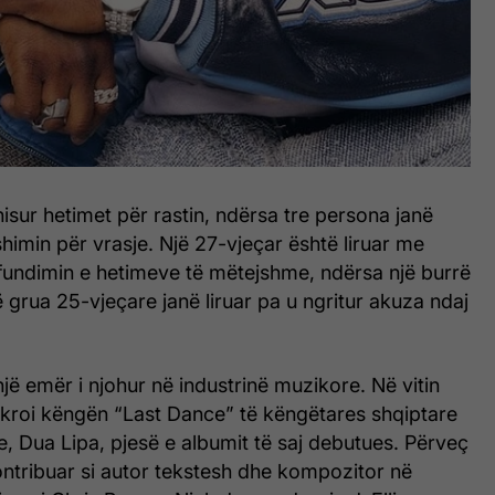
nisur hetimet për rastin, ndërsa tre persona janë
himin për vrasje. Një 27-vjeçar është liruar me
rfundimin e hetimeve të mëtejshme, ndërsa një burrë
 grua 25-vjeçare janë liruar pa u ngritur akuza ndaj
një emër i njohur në industrinë muzikore. Në vitin
kroi këngën “Last Dance” të këngëtares shqiptare
, Dua Lipa, pjesë e albumit të saj debutues. Përveç
kontribuar si autor tekstesh dhe kompozitor në