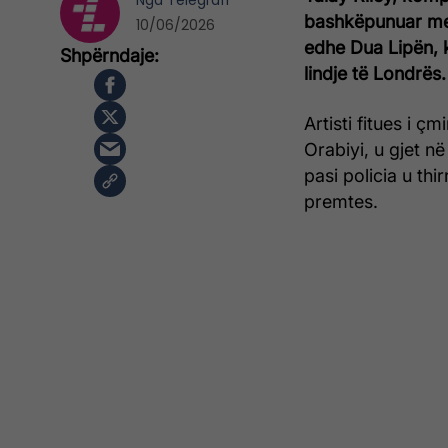
Nga
Telegrafi
bashkëpunuar me 
10/06/2026
edhe Dua Lipën, k
lindje të Londrës.
Artisti fitues i ç
Orabiyi, u gjet n
pasi policia u thi
premtes.