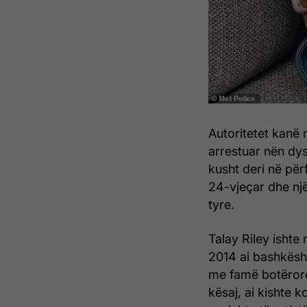
Autoritetet kanë 
arrestuar nën dys
kusht deri në pë
24-vjeçar dhe një
tyre.
Talay Riley ishte 
2014 ai bashkësh
me famë botërore
kësaj, ai kishte 