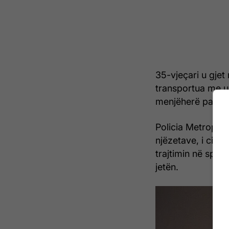
35-vjeçari u gjet
transportua me ur
menjëherë pas mb
Policia Metropolit
njëzetave, i cili
trajtimin në spit
jetën.