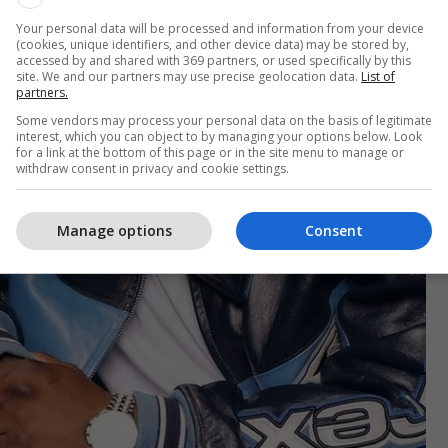
Your personal data will be processed and information from your device
(cookies, unique identifiers, and other device data) may be stored by,
accessed by and shared with 369 partners, or used specifically by this
site. We and our partners may use precise geolocation data.
List of
partners.
Some vendors may process your personal data on the basis of legitimate
interest, which you can object to by managing your options below. Look
for a link at the bottom of this page or in the site menu to manage or
withdraw consent in privacy and cookie settings.
Manage options
Consent