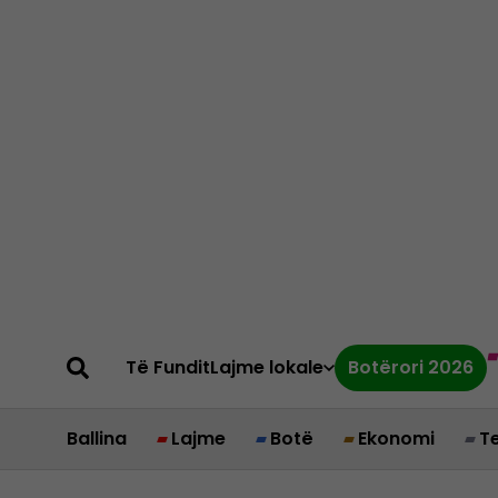
Të Fundit
Lajme lokale
Botërori 2026
Ballina
Lajme
Botë
Ekonomi
T