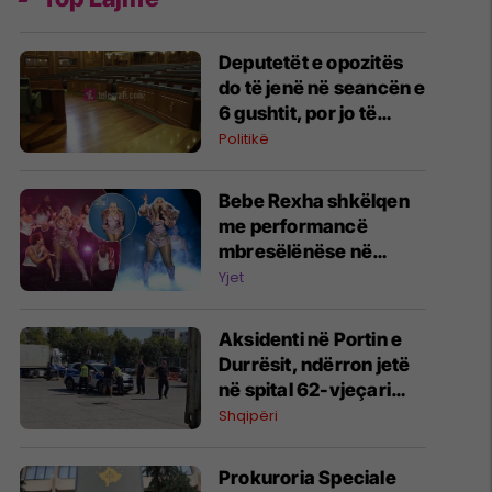
Deputetët e opozitës
do të jenë në seancën e
6 gushtit, por jo të
gjithë mbështesin
Politikë
Haxhiun
Bebe Rexha shkëlqen
me performancë
mbresëlënëse në
emisionin e famshëm
Yjet
amerikan "The Tonight
Show" të Jimmy Fallon
Aksidenti në Portin e
Durrësit, ndërron jetë
në spital 62-vjeçari
nga Kosova
Shqipëri
Prokuroria Speciale