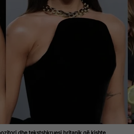
ozitori dhe tekstshkruesi britanik që kishte