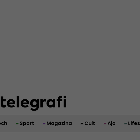
ech
Sport
Magazina
Cult
Ajo
Life