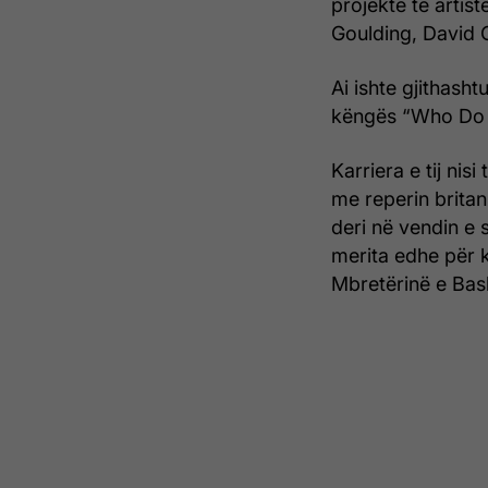
projekte të artist
Goulding, David 
Ai ishte gjithasht
këngës “Who Do 
Karriera e tij ni
me reperin britan
deri në vendin e s
merita edhe për k
Mbretërinë e Bas