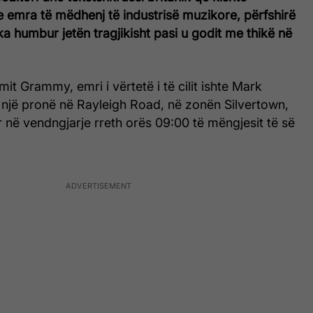
emra të mëdhenj të industrisë muzikore, përfshirë
a humbur jetën tragjikisht pasi u godit me thikë në
mimit Grammy, emri i vërtetë i të cilit ishte Mark
ë një pronë në Rayleigh Road, në zonën Silvertown,
rr në vendngjarje rreth orës 09:00 të mëngjesit të së