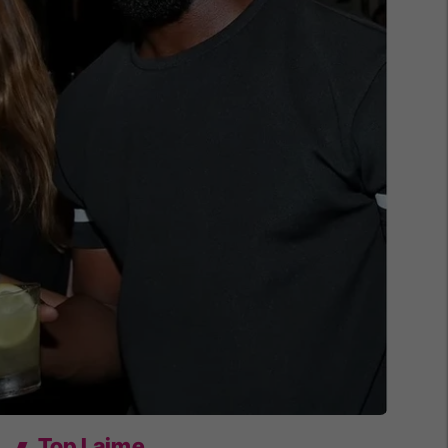
Top Lajme