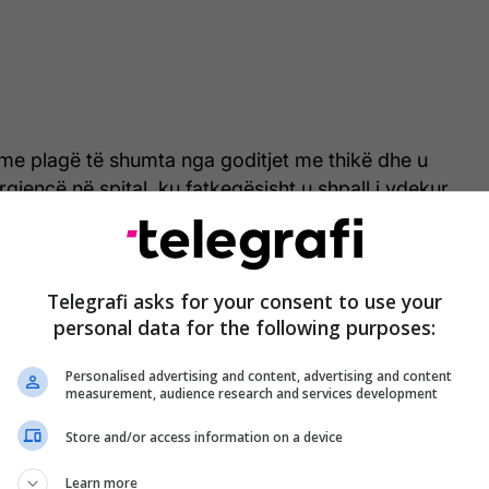
 me plagë të shumta nga goditjet me thikë dhe u
gjencë në spital, ku fatkeqësisht u shpall i vdekur
ërritjes, shkruan
DailyMail
.
ane bëri të ditur se një burrë tjetër, rreth të
Telegrafi asks for your consent to use your
 gjithashtu kishte pësuar plagë nga thika, po vazhdon
personal data for the following purposes:
al. Gjendja e tij nuk konsiderohet kërcënuese për
Personalised advertising and content, advertising and content
measurement, audience research and services development
Store and/or access information on a device
Learn more