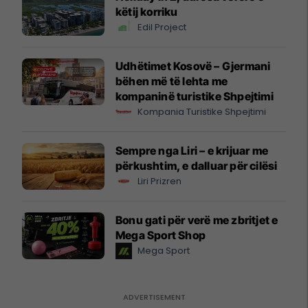
këtij korriku
Edil Project
Udhëtimet Kosovë – Gjermani
bëhen më të lehta me
kompaninë turistike Shpejtimi
Kompania Turistike Shpejtimi
Sempre nga Liri – e krijuar me
përkushtim, e dalluar për cilësi
Liri Prizren
Bonu gati për verë me zbritjet e
Mega Sport Shop
Mega Sport