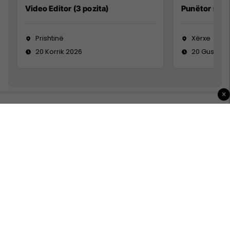
Video Editor (3 pozita)
Punëtor në 
Prishtinë
Xërxe
20 Korrik 2026
20 Gusht 2
×