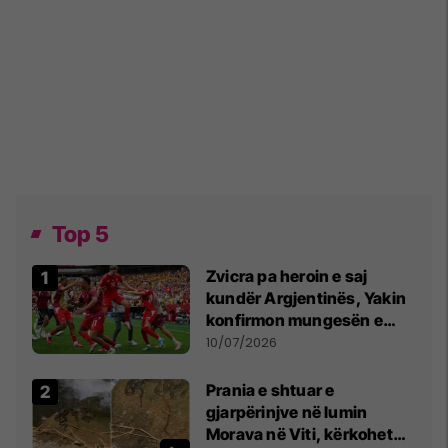
Top 5
Zvicra pa heroin e saj
kundër Argjentinës, Yakin
konfirmon mungesën e
madhe
10/07/2026
Prania e shtuar e
gjarpërinjve në lumin
Morava në Viti, kërkohet