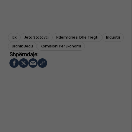
Ick
Jeta Statovci
Ndërmarrësi Dhe Tregti
Industri
Uranik Begu
Komisioni Për Ekonomi