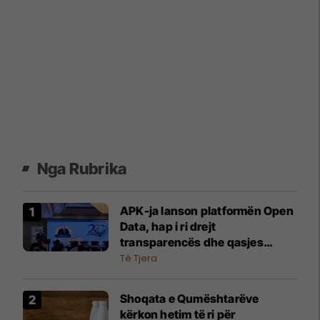
Nga Rubrika
APK-ja lanson platformën Open
Data, hap i ri drejt
transparencës dhe qasjes
publike në të dhëna
Të Tjera
Shoqata e Qumështarëve
kërkon hetim të ri për