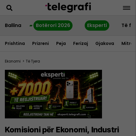
Ballina
Botërori 2026
Eksperti
Të fu
Prishtina
Prizreni
Peja
Ferizaj
Gjakova
Mitrov
Ekonomi
>
Të Tjera
Komisioni për Ekonomi, Industri