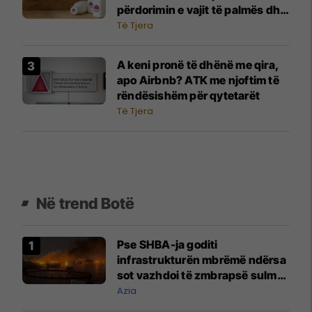
përdorimin e vajit të palmës dhe
përgjegjësinë institucionale
Të Tjera
A keni pronë të dhënë me qira,
apo Airbnb? ATK me njoftim të
rëndësishëm për qytetarët
Të Tjera
Në trend Botë
Pse SHBA-ja goditi
infrastrukturën mbrëmë ndërsa
sot vazhdoi të zmbrapsë sulmet
iraniane
Azia