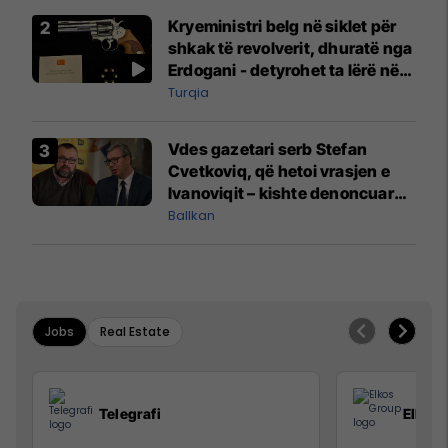
Kryeministri belg në siklet për
shkak të revolverit, dhuratë nga
Erdogani - detyrohet ta lërë në
një bazë ushtarake
Turqia
Vdes gazetari serb Stefan
Cvetkoviq, që hetoi vrasjen e
Ivanoviqit – kishte denoncuar
kërcënime ndaj vëllezërve
Ballkan
Vuçiq
Jobs
Real Estate
Telegrafi
Elkos