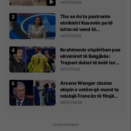
kujdes nga qytetarët
14/07/2026
Tha se do ta pastronte
etnikisht Kosovën po të
ishte në vend të
Millosheviqit, Lëvizja e
14/07/2026
Qytetarëve të Lirë në Serbi
kërkon shkarkimin e
Ibrahimovic shpërthen pas
menjëhershëm të
eliminimit të Belgjikës:
Snezhana Paunoviq
Trajneri duhet të ketë turp,
ai lojtar se meritoi të luante
11/07/2026
Arsene Wenger zbulon
ekipin e vetëm që mund ta
ndalojë Francën të fitojë
Kupën e Botës
08/07/2026