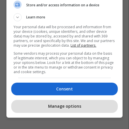
Store and/or access information on a device
Learn more
Kombëtarja E Shqipërisë
Kombëtarja E Izraelit
Fshf
Your personal data will be processed and information from
Air Albania Stadium
your device (cookies, unique identifiers, and other device
data) may be stored by, accessed by and shared with 369
partners, or used specifically by this site. We and our partners
may use precise geolocation data.
List of partners.
Some vendors may process your personal data on the basis
of legitimate interest, which you can object to by managing
your options below. Look for a link at the bottom of this page
or in the site menu to manage or withdraw consent in privacy
and cookie settings.
Consent
Manage options