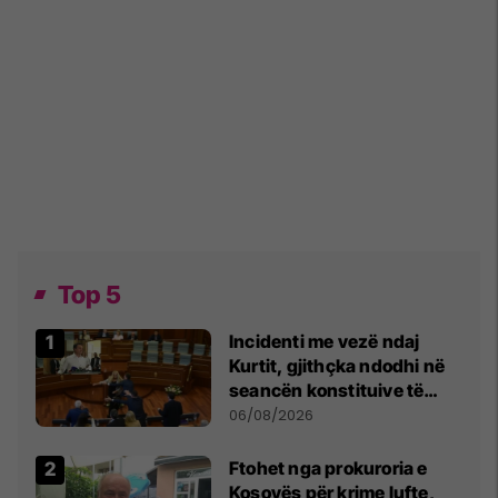
Top 5
Incidenti me vezë ndaj
Kurtit, gjithçka ndodhi në
seancën konstituive të
Kuvendit
06/08/2026
Ftohet nga prokuroria e
Kosovës për krime lufte,