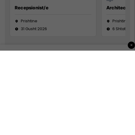
Recepsionist/e
Architect
Prishtine
Prishtinë
31 Gusht 2026
6 Shtator 2
×