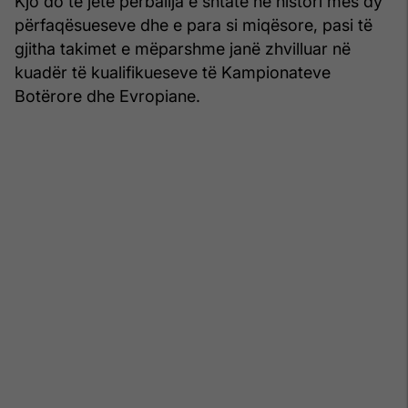
Kjo do të jetë përballja e shtatë në histori mes dy
përfaqësueseve dhe e para si miqësore, pasi të
gjitha takimet e mëparshme janë zhvilluar në
kuadër të kualifikueseve të Kampionateve
Botërore dhe Evropiane.