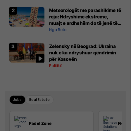
Meteorologët me parashikime të
reja: Ndryshime ekstreme,
muajt e ardhshëm do të jenë të
pazakontë
Nga Bota
Zelensky në Beograd: Ukraina
nuk e ka ndryshuar qëndrimin
për Kosovën
Politikë
Jobs
Real Estate
Padel Zone
Flex B