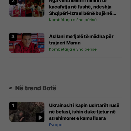
Nga vërshëllimi i himnit te
kacafytja në fushë, ndeshja
Shqipëri-Izrael bënë bujë në
media
Kombëtarja e Shqipërisë
Asllani me fjalë të mëdha për
trajneri Maran
Kombëtarja e Shqipërisë
Në trend Botë
Ukrainasit i kapin ushtarët rusë
në befasi, ishin duke fjetur në
strehimoret e kamufluara
Evropa