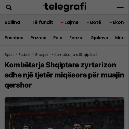
Ballina
Të fundit
Lajme
Botë
Ekono
Prishtina
Prizreni
Peja
Ferizaj
Gjakova
Mitrov
Sport
>
Futboll
>
Shqipëri
>
Kombëtarja e Shqipërisë
Kombëtarja Shqiptare zyrtarizon
edhe një tjetër miqësore për muajin
qershor