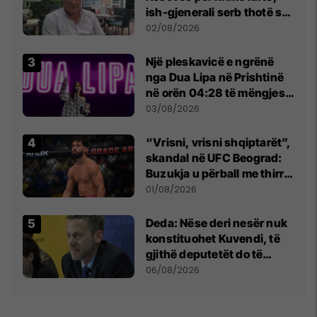
ish-gjenerali serb thotë se
dikush e tradhtoi në
02/08/2026
Beograd
Një pleskavicë e ngrënë
nga Dua Lipa në Prishtinë
në orën 04:28 të mëngjesit
- dhe bota digjitale serbe
03/08/2026
shpall gjendjen e luftës
“Vrisni, vrisni shqiptarët”,
skandal në UFC Beograd:
Buzukja u përball me thirrje
anti-shqiptare nga
01/08/2026
tribunat
Deda: Nëse deri nesër nuk
konstituohet Kuvendi, të
gjithë deputetët do të
bëjnë shkelje të rëndë
06/08/2026
kushtetuese