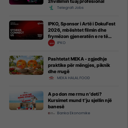
zhvillimin tuaj profesional
Telegrafi Jobs
IPKO, Sponsor i Artë i DokuFest
2026, mbështet filmin dhe
frymëzon gjeneratën e re të
krijuesve
IPKO
Pashtetat MEKA - zgjedhje
praktike për mëngjes, piknik
dhe rrugë
MEKA HALAL FOOD
A po don me rrnu n’deti?
Kursimet mund t’ju sjellin një
banesë
Banka Ekonomike