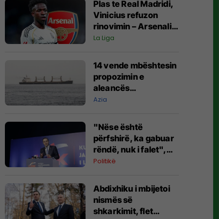
Plas te Real Madridi,
Vinicius refuzon
rinovimin – Arsenali
gati ofertën 140
La Liga
milionëshe
14 vende mbështesin
propozimin e
aleancës
shumëkombëshe të
Azia
mbrojtjes detare të
udhëhequr nga
"Nëse është
Arabia Saudite
përfshirë, ka gabuar
rëndë, nuk i falet",
Abdixhiku i çon
Politikë
“selam” Përparim
Ramës
Abdixhiku i mbijetoi
nismës së
shkarkimit, flet