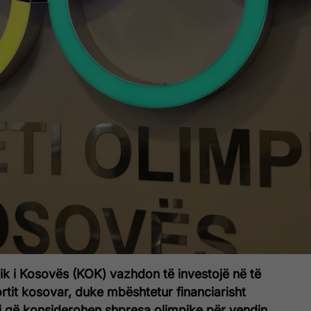
ik i Kosovës (KOK) vazhdon të investojë në të
tit kosovar, duke mbështetur financiarisht
inj që konsiderohen shpresa olimpike për vendin.