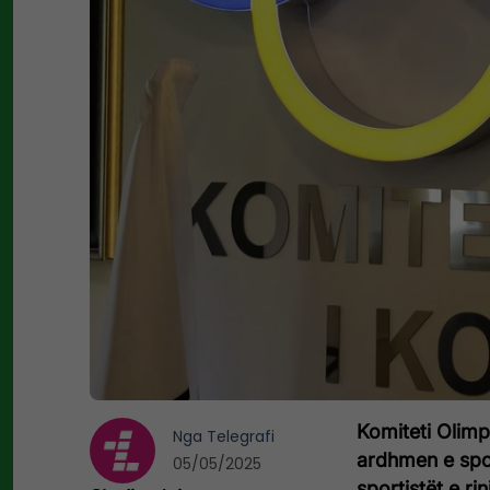
Komiteti Olimp
Nga
Telegrafi
ardhmen e spor
05/05/2025
sportistët e r