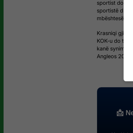
sportist do të 
sportistë do të
mbështesë spor
Krasniqi gjithas
KOK-u do të fil
kanë synimin k
Angleos 2028