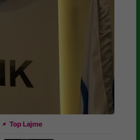
Top Lajme