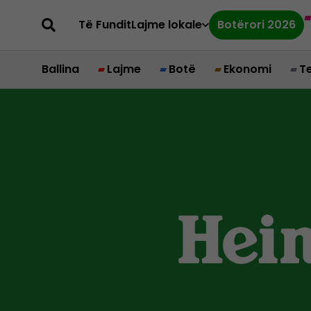
Të Fundit
Lajme lokale
Botërori 2026
Ballina
Lajme
Botë
Ekonomi
T