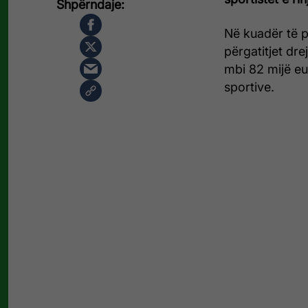
Në kuadër të pë
përgatitjet dr
mbi 82 mijë eu
sportive.