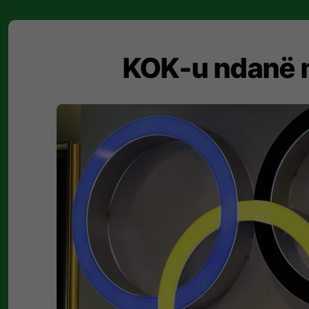
​KOK-u ndanë 