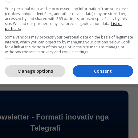
fitojë 1800 euro në vit. Në përgjithësi, për 46
Your personal data will be processed and information from your device
 jetë vlera që Komiteti Olimpik i Kosovës do t’i
(cookies, unique identifiers, and other device data) may be stored by,
tistët me 82 mijë e 800 euro”, ka thënë Krasniqi.
accessed by and shared with 369 partners, or used specifically by this
site. We and our partners may use precise geolocation data.
List of
partners.
htu bëri të ditur se nga muaji shtator i këtij viti,
Some vendors may process your personal data on the basis of legitimate
lojë mbështetjen edhe të bursistave olimpik të cilët
interest, which you can object to by managing your options below. Look
for a link at the bottom of this page or in the site menu to manage or
ryesor për përgatitjet për normal olimpike “Los
withdraw consent in privacy and cookie settings.
”
Manage options
Consent