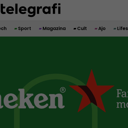
ech
Sport
Magazina
Cult
Ajo
Life