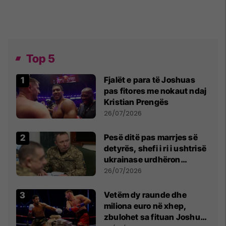
Top 5
Fjalët e para të Joshuas
pas fitores me nokaut ndaj
Kristian Prengës
26/07/2026
Pesë ditë pas marrjes së
detyrës, shefi i ri i ushtrisë
ukrainase urdhëron
kontroll të madh
26/07/2026
Vetëm dy raunde dhe
miliona euro në xhep,
zbulohet sa fituan Joshua