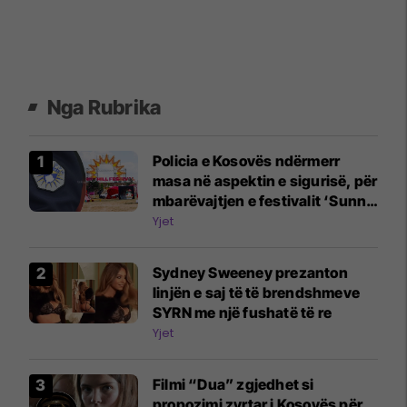
Nga Rubrika
Policia e Kosovës ndërmerr
masa në aspektin e sigurisë, për
mbarëvajtjen e festivalit ‘Sunny
Hill-2026’
Yjet
Sydney Sweeney prezanton
linjën e saj të të brendshmeve
SYRN me një fushatë të re
Yjet
Filmi “Dua” zgjedhet si
propozimi zyrtar i Kosovës për