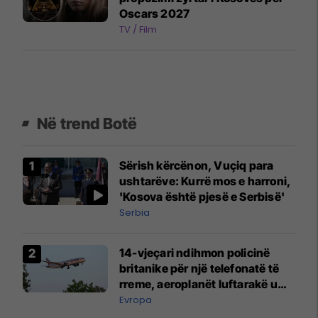
Oscars 2027
TV / Film
Në trend Botë
Sërish kërcënon, Vuçiq para
ushtarëve: Kurrë mos e harroni,
'Kosova është pjesë e Serbisë'
Serbia
14-vjeçari ndihmon policinë
britanike për një telefonatë të
rreme, aeroplanët luftarakë u
ngritën në ajër për të
Evropa
interceptuar fluturaken e Qatar