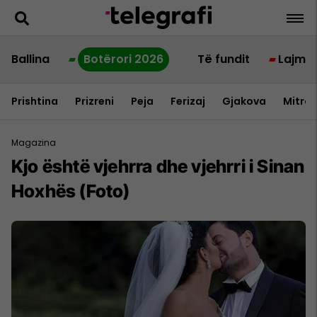
Ballina
Botërori 2026
Të fundit
Lajme
Prishtina
Prizreni
Peja
Ferizaj
Gjakova
Mitrov
Magazina
Kjo është vjehrra dhe vjehrri i Sinan
Hoxhës (Foto)