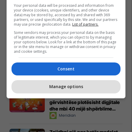
Your personal data will be processed and information from
your device (cookies, unique identifiers, and other device
data) may be stored by, accessed by and shared with 369
partners, or used specifically by this site. We and our partners
may use precise geolocation data.
List of partners.
Some vendors may process your personal data on the basis
of legitimate interest, which you can object to by managing
your options below. Look for a link at the bottom of this page
or in the site menu to manage or withdraw consent in privacy
and cookie settings.
Consent
Promo
Reklamo këtu
Manage options
Këtë herë me kartelë
gërvishtëse plotësisht digjitale
dhe mbi 40 mijë shpërblime
instant!
Meridian
Zgjidhni një nga katër modelet