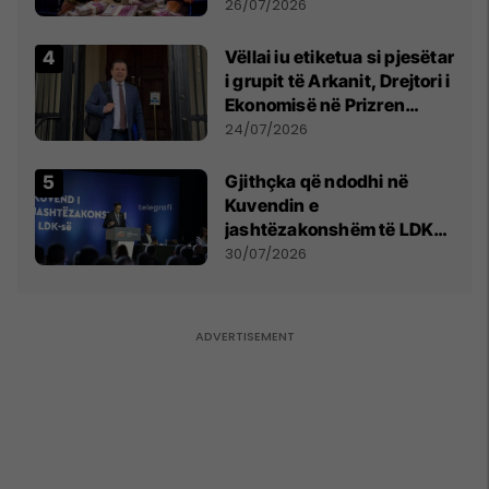
e Prenga
26/07/2026
Vëllai iu etiketua si pjesëtar
i grupit të Arkanit, Drejtori i
Ekonomisë në Prizren
mohon pretendimet
24/07/2026
Gjithçka që ndodhi në
Kuvendin e
jashtëzakonshëm të LDK-
së
30/07/2026