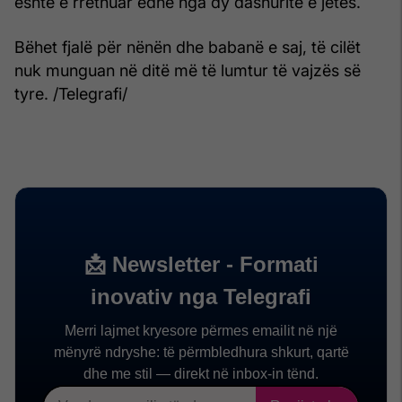
është e rrethuar edhe nga dy dashuritë e jetës.
Bëhet fjalë për nënën dhe babanë e saj, të cilët
nuk munguan në ditë më të lumtur të vajzës së
tyre. /Telegrafi/