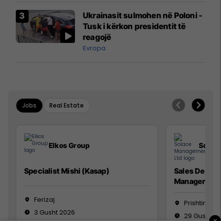
Airways që po shkonte drejt
Ukrainasit sulmohen në Poloni -
Mançesterit
Tusk i kërkon presidentit të
reagojë
Evropa
Jobs
Real Estate
Elkos Group
Solac
Specialist Mishi (Kasap)
Sales Devel
Manager
Ferizaj
Prishtinë
3 Gusht 2026
29 Gusht 2
×