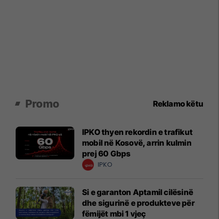
Promo
Reklamo këtu
IPKO thyen rekordin e trafikut
mobil në Kosovë, arrin kulmin
prej 60 Gbps
IPKO
Si e garanton Aptamil cilësinë
dhe sigurinë e produkteve për
fëmijët mbi 1 vjeç