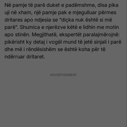
Në pamje të parë duket e padëmshme, disa pika
uji në xham, një pamje pak e mjegulluar përmes
dritares apo ndjesia se “diçka nuk është si më
parë”. Shumica e njerëzve këtë e lidhin me motin
apo stinën. Megjithatë, ekspertët paralajmërojnë:
pikërisht ky detaj i vogël mund të jetë sinjali i parë
dhe më i rëndësishëm se është koha për të
ndërruar dritaret.