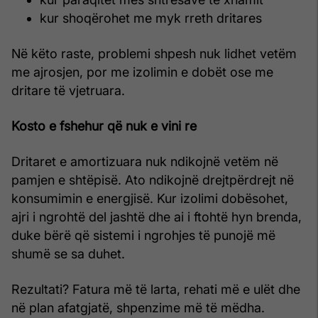
kur shoqërohet me myk rreth dritares
Në këto raste, problemi shpesh nuk lidhet vetëm
me ajrosjen, por me izolimin e dobët ose me
dritare të vjetruara.
Kosto e fshehur që nuk e vini re
Dritaret e amortizuara nuk ndikojnë vetëm në
pamjen e shtëpisë. Ato ndikojnë drejtpërdrejt në
konsumimin e energjisë. Kur izolimi dobësohet,
ajri i ngrohtë del jashtë dhe ai i ftohtë hyn brenda,
duke bërë që sistemi i ngrohjes të punojë më
shumë se sa duhet.
Rezultati? Fatura më të larta, rehati më e ulët dhe
në plan afatgjatë, shpenzime më të mëdha.