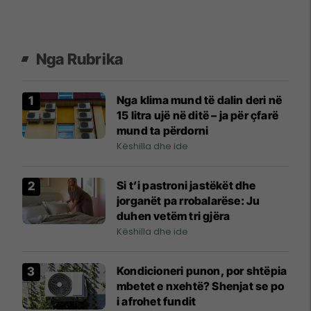
Nga Rubrika
Nga klima mund të dalin deri në
15 litra ujë në ditë – ja për çfarë
mund ta përdorni
Këshilla dhe ide
Si t’i pastroni jastëkët dhe
jorganët pa rrobalarëse: Ju
duhen vetëm tri gjëra
Këshilla dhe ide
Kondicioneri punon, por shtëpia
mbetet e nxehtë? Shenjat se po
i afrohet fundit