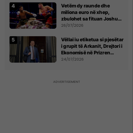
Vetëm dy raunde dhe
miliona euro në xhep,
zbulohet sa fituan Joshua
e Prenga
26/07/2026
Vëllai iu etiketua si pjesëtar
i grupit të Arkanit, Drejtori i
Ekonomisë në Prizren
mohon pretendimet
24/07/2026