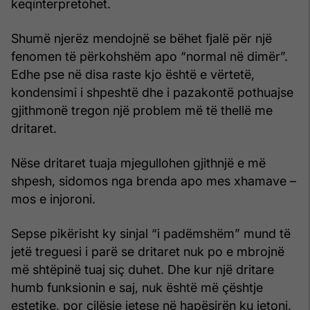
keqinterpretohet.
Shumë njerëz mendojnë se bëhet fjalë për një
fenomen të përkohshëm apo “normal në dimër”.
Edhe pse në disa raste kjo është e vërtetë,
kondensimi i shpeshtë dhe i pazakontë pothuajse
gjithmonë tregon një problem më të thellë me
dritaret.
Nëse dritaret tuaja mjegullohen gjithnjë e më
shpesh, sidomos nga brenda apo mes xhamave –
mos e injoroni.
Sepse pikërisht ky sinjal “i padëmshëm” mund të
jetë treguesi i parë se dritaret nuk po e mbrojnë
më shtëpinë tuaj siç duhet. Dhe kur një dritare
humb funksionin e saj, nuk është më çështje
estetike, por cilësie jetese në hapësirën ku jetoni.