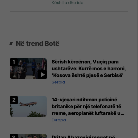
Këshilla dhe ide
Në trend Botë
Sërish kërcënon, Vuçiq para
ushtarëve: Kurrë mos e harroni,
'Kosova është pjesë e Serbisë'
Serbia
14-vjeçari ndihmon policinë
britanike për një telefonatë të
rreme, aeroplanët luftarakë u
ngritën në ajër për të
Evropa
interceptuar fluturaken e Qatar
Airways që po shkonte drejt
Dritan Abazoviqi merret në