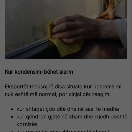
Kur kondensimi bëhet alarm
Ekspertët theksojnë disa situata kur kondensimi
nuk është më normal, por sinjal për reagim:
kur shfaqet çdo ditë dhe në sasi të mëdha
kur qëndron gjatë në xham dhe rrjedh poshtë
kornizës
kur paraqitet mes shtresave të xhamit