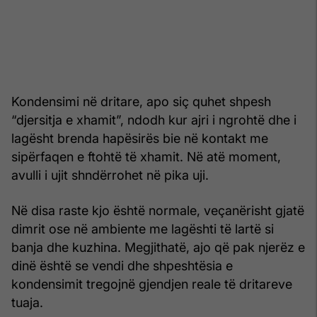
Kondensimi në dritare, apo siç quhet shpesh
“djersitja e xhamit”, ndodh kur ajri i ngrohtë dhe i
lagësht brenda hapësirës bie në kontakt me
sipërfaqen e ftohtë të xhamit. Në atë moment,
avulli i ujit shndërrohet në pika uji.
Në disa raste kjo është normale, veçanërisht gjatë
dimrit ose në ambiente me lagështi të lartë si
banja dhe kuzhina. Megjithatë, ajo që pak njerëz e
dinë është se vendi dhe shpeshtësia e
kondensimit tregojnë gjendjen reale të dritareve
tuaja.