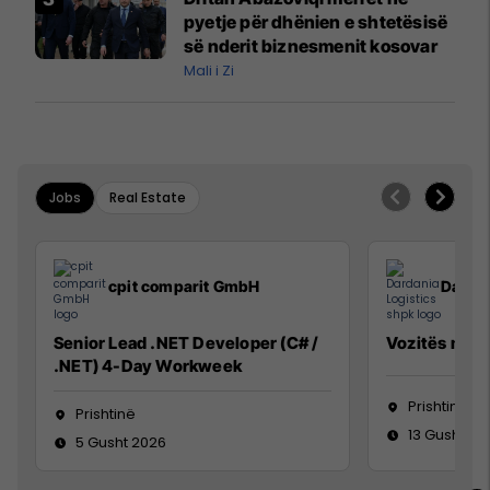
Mançesterit
pyetje për dhënien e shtetësisë
së nderit biznesmenit kosovar
Mali i Zi
Jobs
Real Estate
cpit comparit GmbH
Dardan
Senior Lead .NET Developer (C# /
Vozitës me K
.NET) 4-Day Workweek
Prishtinë
Prishtinë
13 Gusht 20
5 Gusht 2026