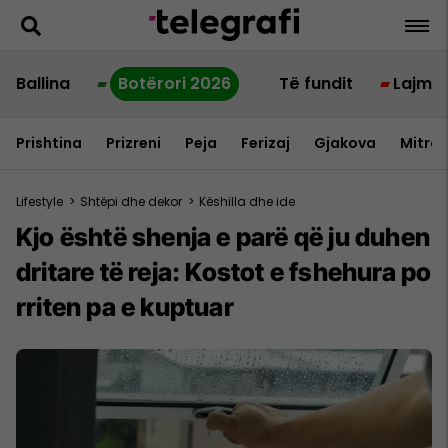
Ballina
Botërori 2026
Të fundit
Lajme
Prishtina
Prizreni
Peja
Ferizaj
Gjakova
Mitrov
Lifestyle
>
Shtëpi dhe dekor
>
Këshilla dhe ide
Kjo është shenja e parë që ju duhen
dritare të reja: Kostot e fshehura po
rriten pa e kuptuar