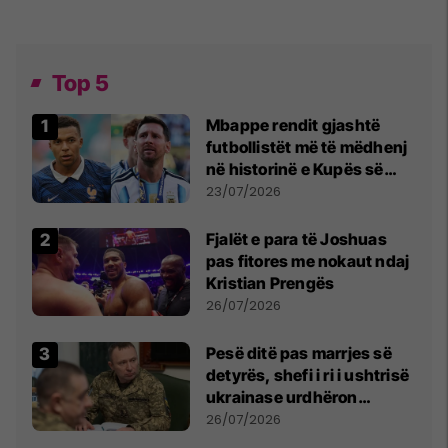
Top 5
Mbappe rendit gjashtë
futbollistët më të mëdhenj
në historinë e Kupës së
Botës, Messi mbetet i dyti
23/07/2026
Fjalët e para të Joshuas
pas fitores me nokaut ndaj
Kristian Prengës
26/07/2026
Pesë ditë pas marrjes së
detyrës, shefi i ri i ushtrisë
ukrainase urdhëron
kontroll të madh
26/07/2026