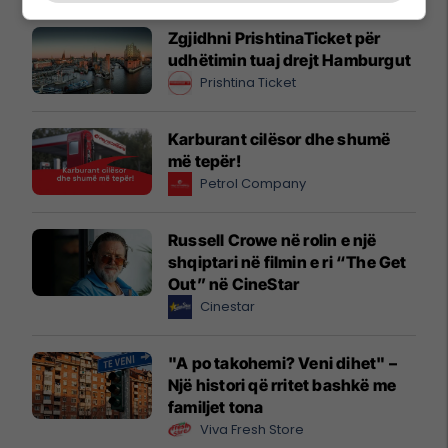
Zgjidhni PrishtinaTicket për
udhëtimin tuaj drejt Hamburgut
Prishtina Ticket
Karburant cilësor dhe shumë
më tepër!
Petrol Company
Russell Crowe në rolin e një
shqiptari në filmin e ri “The Get
Out” në CineStar
Cinestar
"A po takohemi? Veni dihet" –
Një histori që rritet bashkë me
familjet tona
Viva Fresh Store