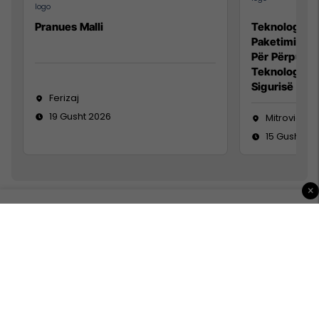
Pranues Malli
Teknolog/e p
Paketimin e 
Për Përpunim
Teknolog/e 
Sigurisë së 
Ferizaj
19 Gusht 2026
Mitrovicë
15 Gusht 20
×