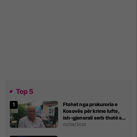
Top 5
Ftohet nga prokuroria e
Kosovës për krime lufte,
ish-gjenerali serb thotë se
dikush e tradhtoi në
02/08/2026
Beograd