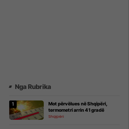
Nga Rubrika
Mot përvëlues në Shqipëri,
termometri arrin 41 gradë
Shqipëri