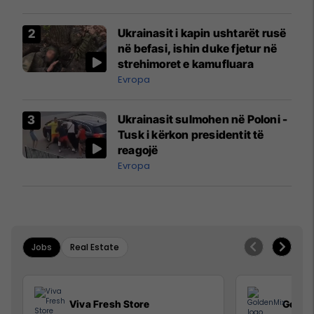
Ukrainasit i kapin ushtarët rusë
në befasi, ishin duke fjetur në
strehimoret e kamufluara
Evropa
Ukrainasit sulmohen në Poloni -
Tusk i kërkon presidentit të
reagojë
Evropa
Jobs
Real Estate
Viva Fresh Store
Golde