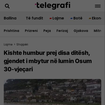
Ballina
Të fundit
Lajme
Botë
Ekono
Prishtina
Prizreni
Peja
Ferizaj
Gjakova
Mitrov
Lajme
>
Shqipëri
Kishte humbur prej disa ditësh,
gjendet i mbytur në lumin Osum
30-vjeçari