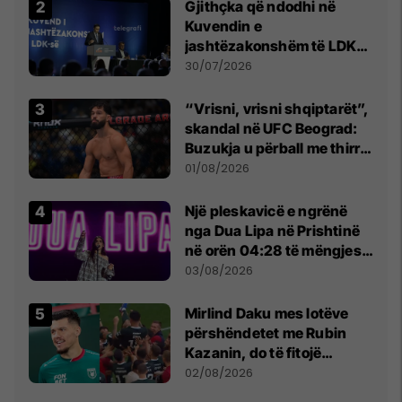
Gjithçka që ndodhi në
Kuvendin e
jashtëzakonshëm të LDK-
së
30/07/2026
“Vrisni, vrisni shqiptarët”,
skandal në UFC Beograd:
Buzukja u përball me thirrje
anti-shqiptare nga
01/08/2026
tribunat
Një pleskavicë e ngrënë
nga Dua Lipa në Prishtinë
në orën 04:28 të mëngjesit
- dhe bota digjitale serbe
03/08/2026
shpall gjendjen e luftës
Mirlind Daku mes lotëve
përshëndetet me Rubin
Kazanin, do të fitojë
miliona te Spartak Moska
02/08/2026