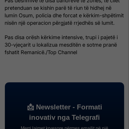
Pas dëshmive të disa banorëve të zonës, të cilët
pretenduan se kishin parë të riun të hidhej në
lumin Osum, policia dhe forcat e kërkim-shpëtimit
nisën një operacion përgjatë rrjedhës së lumit.
Pas disa orësh kërkime intensive, trupi i pajetë i
30-vjeçarit u lokalizua mesditën e sotme pranë
fshatit Remanicë./Top Channel