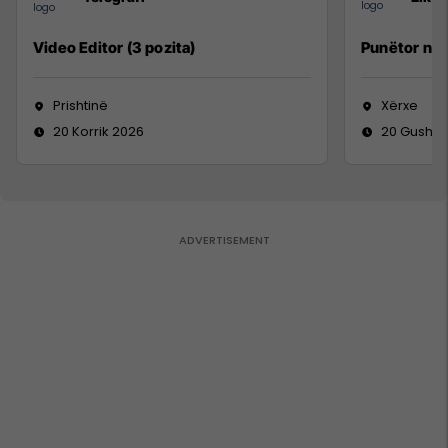
Video Editor (3 pozita)
Punëtor në
Prishtinë
Xërxe
20 Korrik 2026
20 Gusht 