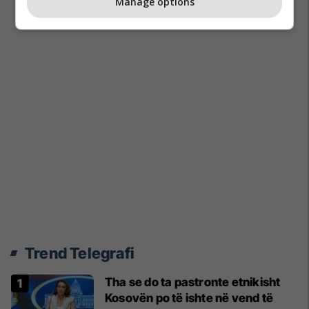
Manage options
Trend Telegrafi
Tha se do ta pastronte etnikisht
Kosovën po të ishte në vend të