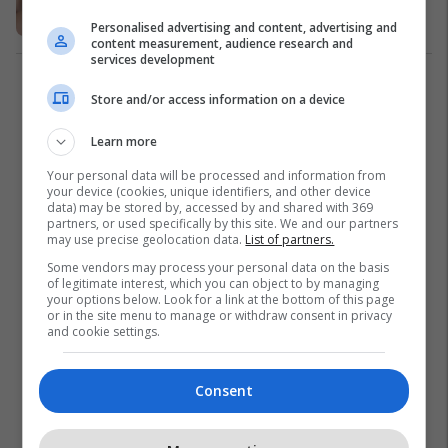
shenja jete në Spitalin e Pejës
Kronika e Zezë
22/06/2022
Personalised advertising and content, advertising and
content measurement, audience research and
services development
1
Store and/or access information on a device
Learn more
Your personal data will be processed and information from
your device (cookies, unique identifiers, and other device
data) may be stored by, accessed by and shared with 369
partners, or used specifically by this site. We and our partners
may use precise geolocation data.
List of partners.
Some vendors may process your personal data on the basis
of legitimate interest, which you can object to by managing
your options below. Look for a link at the bottom of this page
or in the site menu to manage or withdraw consent in privacy
and cookie settings.
Consent