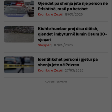
Gjendet pa shenja jete një person në
Prishtinë, rasti po hetohet
Kronika e Zezë
18/05/2026
Kishte humbur prej disa ditësh,
gjendet i mbytur në lumin Osum 30-
vjeçari
Shqipëri
07/05/2026
Identifikohet personi i gjetur pa
shenja jete në Prizren
Kronika e Zezë
27/03/2026