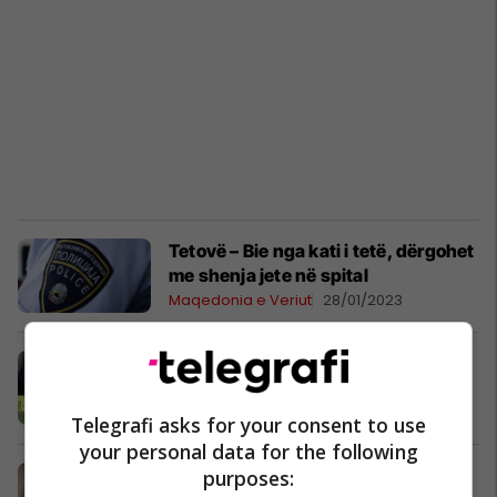
Tetovë – Bie nga kati i tetë, dërgohet
me shenja jete në spital
Maqedonia e Veriut
28/01/2023
Gjenden të vdekur dy persona, njëri
në Pejë e tjetri në Klinë
Kronika e Zezë
20/11/2022
Telegrafi asks for your consent to use
your personal data for the following
Një foshnje 9 muajshe dërgohet pa
purposes: