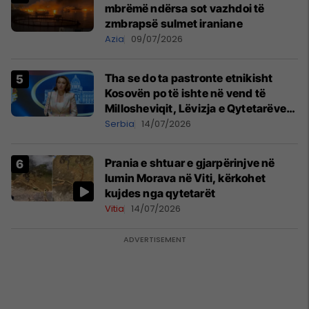
mbrëmë ndërsa sot vazhdoi të
zmbrapsë sulmet iraniane
Azia
09/07/2026
Tha se do ta pastronte etnikisht
Kosovën po të ishte në vend të
Millosheviqit, Lëvizja e Qytetarëve
të Lirë në Serbi kërkon shkarkimin e
Serbia
14/07/2026
menjëhershëm të Snezhana
Paunoviq
Prania e shtuar e gjarpërinjve në
lumin Morava në Viti, kërkohet
kujdes nga qytetarët
Vitia
14/07/2026