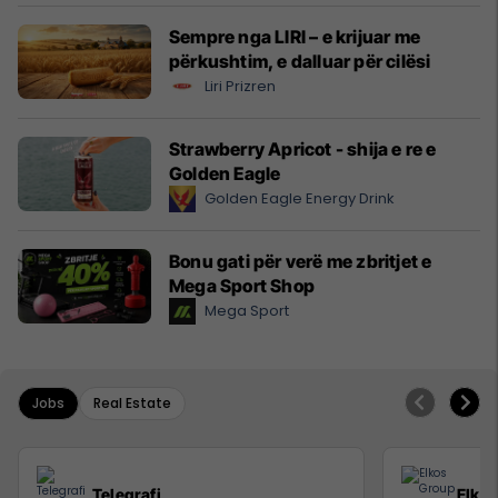
Sempre nga LIRI – e krijuar me
përkushtim, e dalluar për cilësi
Liri Prizren
Strawberry Apricot - shija e re e
Golden Eagle
Golden Eagle Energy Drink
Bonu gati për verë me zbritjet e
Mega Sport Shop
Mega Sport
Jobs
Real Estate
Telegrafi
Elko