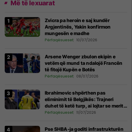
Më të lexuarat
Zvicra pa heroin e saj kundër
Argjentinës, Yakin konfirmon
mungesën e madhe
Përfaqësueset
10/07/2026
Arsene Wenger zbulon ekipin e
vetëm që mund ta ndalojë Francën
të fitojë Kupën e Botës
Përfaqësueset
08/07/2026
Ibrahimovic shpërthen pas
eliminimit të Belgjikës: Trajneri
duhet të ketë turp, ai lojtar se meritoi
të luante
Përfaqësueset
11/07/2026
Pse SHBA-ja goditi infrastrukturën