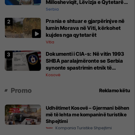
Millosheviqit, Lëvizja e Qytetarëve
të Lirë në Serbi kërkon shkarkimin
Serbia
e menjëhershëm të Snezhana
Prania e shtuar e gjarpërinjve në
Paunoviq
lumin Morava në Viti, kërkohet
kujdes nga qytetarët
Vitia
Dokumenti i CIA-s: Në vitin 1993
SHBA paralajmëronte se Serbia
synonte spastrimin etnik të
Kosovës dhe destabilizimin e
Kosovë
Ballkanit
Promo
Reklamo këtu
Udhëtimet Kosovë – Gjermani bëhen
më të lehta me kompaninë turistike
Shpejtimi
Kompania Turistike Shpejtimi