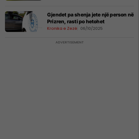
Gjendet pa shenja jete një person në
Prizren, rasti po hetohet
Kronika e Zezë
06/10/2025