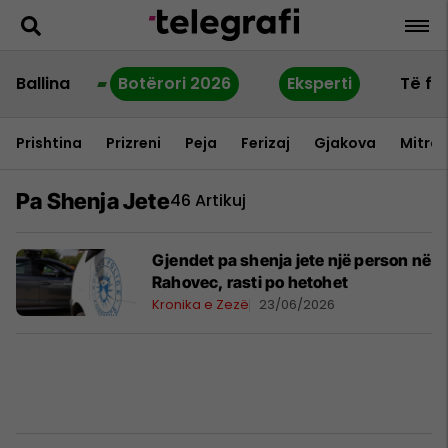
Ballina
Botërori 2026
Eksperti
Të fu
Prishtina
Prizreni
Peja
Ferizaj
Gjakova
Mitrov
Pa Shenja Jete
46 Artikuj
Gjendet pa shenja jete një person në
Rahovec, rasti po hetohet
Kronika e Zezë
23/06/2026