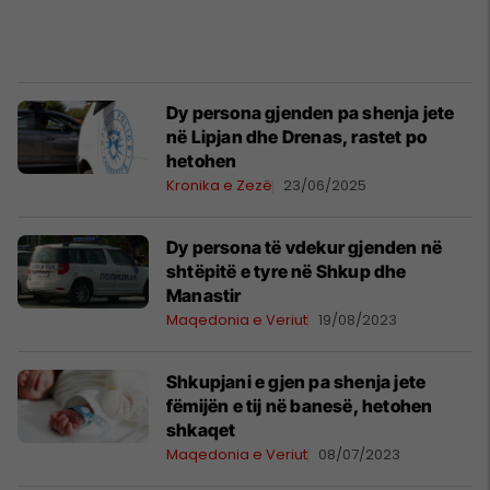
Dy persona gjenden pa shenja jete
në Lipjan dhe Drenas, rastet po
hetohen
Kronika e Zezë
23/06/2025
Dy persona të vdekur gjenden në
shtëpitë e tyre në Shkup dhe
Manastir
Maqedonia e Veriut
19/08/2023
Shkupjani e gjen pa shenja jete
fëmijën e tij në banesë, hetohen
shkaqet
Maqedonia e Veriut
08/07/2023