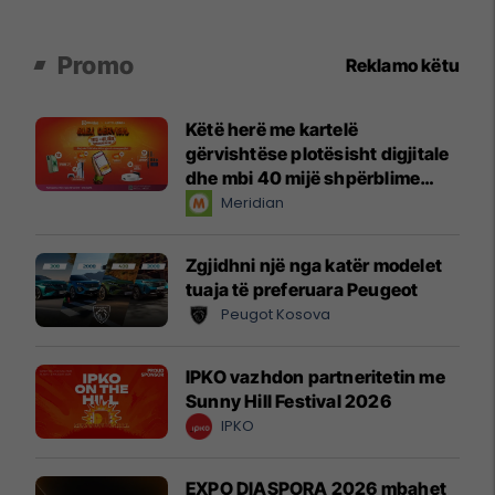
Promo
Reklamo këtu
Këtë herë me kartelë
gërvishtëse plotësisht digjitale
dhe mbi 40 mijë shpërblime
instant!
Meridian
Zgjidhni një nga katër modelet
tuaja të preferuara Peugeot
Peugot Kosova
IPKO vazhdon partneritetin me
Sunny Hill Festival 2026
IPKO
EXPO DIASPORA 2026 mbahet