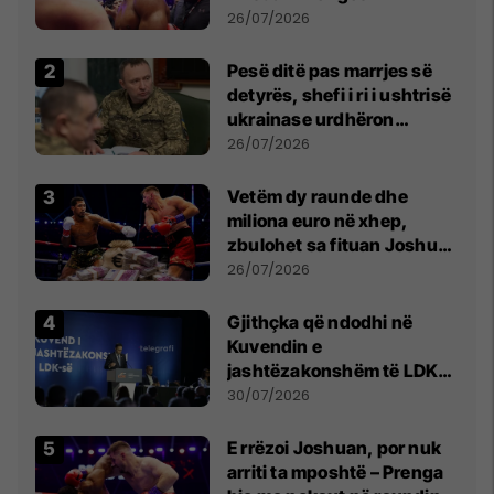
26/07/2026
Pesë ditë pas marrjes së
detyrës, shefi i ri i ushtrisë
ukrainase urdhëron
kontroll të madh
26/07/2026
Vetëm dy raunde dhe
miliona euro në xhep,
zbulohet sa fituan Joshua
e Prenga
26/07/2026
Gjithçka që ndodhi në
Kuvendin e
jashtëzakonshëm të LDK-
së
30/07/2026
E rrëzoi Joshuan, por nuk
arriti ta mposhtë – Prenga