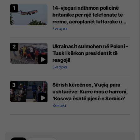
14-vjeçari ndihmon policinë
britanike për një telefonatë të
rreme, aeroplanët luftarakë u
ngritën në ajër për të
Evropa
interceptuar fluturaken e Qatar
Airways që po shkonte drejt
Ukrainasit sulmohen në Poloni -
Mançesterit
Tusk i kërkon presidentit të
reagojë
Evropa
Sërish kërcënon, Vuçiq para
ushtarëve: Kurrë mos e harroni,
'Kosova është pjesë e Serbisë'
Serbia