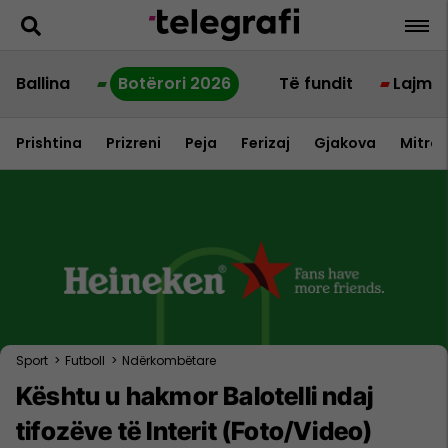
Ballina
Botërori 2026
Të fundit
Lajme
Prishtina
Prizreni
Peja
Ferizaj
Gjakova
Mitrov
Sport
>
Futboll
>
Ndërkombëtare
Kështu u hakmor Balotelli ndaj
tifozëve të Interit (Foto/Video)