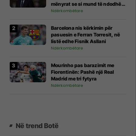
mënyrat se si mund të ndodhë
kjo
Ndërkombëtare
Barcelona nis kërkimin për
pasuesin e Ferran Torresit, në
listë edhe Fisnik Asllani
Ndërkombëtare
Mourinho pas barazimit me
Fiorentinën: Pashë një Real
Madrid me tri fytyra
Ndërkombëtare
Në trend Botë