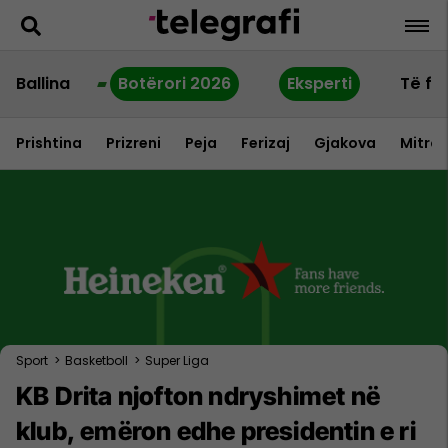
Ballina
Botërori 2026
Eksperti
Të fu
Prishtina
Prizreni
Peja
Ferizaj
Gjakova
Mitrov
Sport
>
Basketboll
>
Super Liga
KB Drita njofton ndryshimet në
klub, emëron edhe presidentin e ri