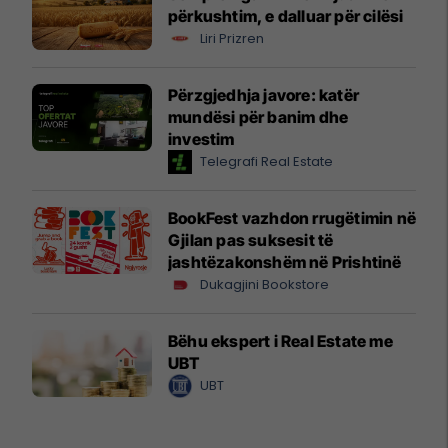
përkushtim, e dalluar për cilësi
Liri Prizren
Përzgjedhja javore: katër
mundësi për banim dhe
investim
Telegrafi Real Estate
BookFest vazhdon rrugëtimin në
Gjilan pas suksesit të
jashtëzakonshëm në Prishtinë
Dukagjini Bookstore
Bëhu ekspert i Real Estate me
UBT
UBT