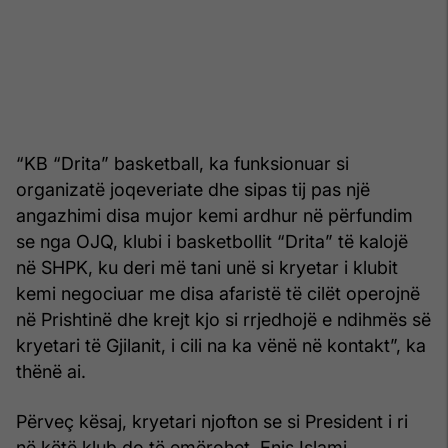
“KB “Drita” basketball, ka funksionuar si
organizatë joqeveriate dhe sipas tij pas një
angazhimi disa mujor kemi ardhur në përfundim
se nga OJQ, klubi i basketbollit “Drita” të kalojë
në SHPK, ku deri më tani unë si kryetar i klubit
kemi negociuar me disa afaristë të cilët operojnë
në Prishtinë dhe krejt kjo si rrjedhojë e ndihmës së
kryetari të Gjilanit, i cili na ka vënë në kontakt”, ka
thënë ai.
Përveç kësaj, kryetari njofton se si President i ri
në këtë klub do të emërohet, Enis Islami.