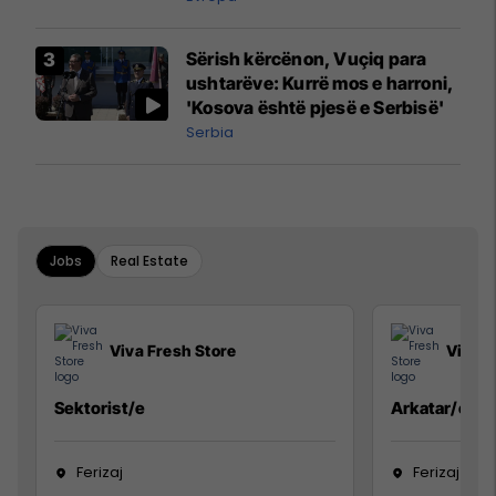
Sërish kërcënon, Vuçiq para
ushtarëve: Kurrë mos e harroni,
'Kosova është pjesë e Serbisë'
Serbia
Jobs
Real Estate
Viva Fresh Store
Viva F
Sektorist/e
Arkatar/e
Ferizaj
Ferizaj