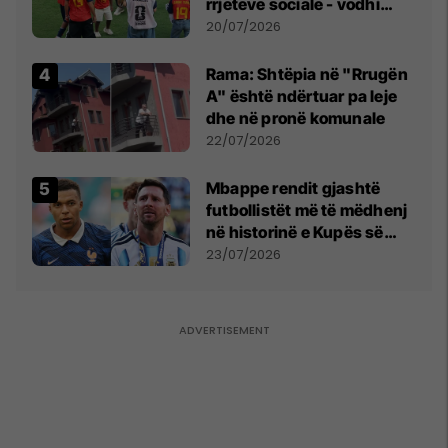
rrjeteve sociale - vodhi
vëmendjen pas finales së
20/07/2026
Kupës së Botës
Rama: Shtëpia në "Rrugën
A" është ndërtuar pa leje
dhe në pronë komunale
22/07/2026
Mbappe rendit gjashtë
futbollistët më të mëdhenj
në historinë e Kupës së
Botës, Messi mbetet i dyti
23/07/2026