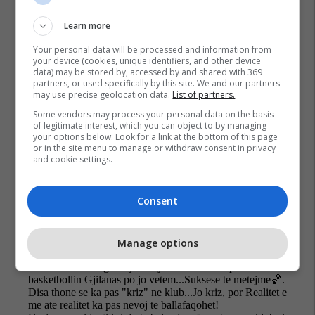
Learn more
Your personal data will be processed and information from
your device (cookies, unique identifiers, and other device
data) may be stored by, accessed by and shared with 369
partners, or used specifically by this site. We and our partners
Kb Drita
Sporti Në Rajonin E Gjilanit
Basketboll
may use precise geolocation data.
List of partners.
Alban Hyseni
Some vendors may process your personal data on the basis
of legitimate interest, which you can object to by managing
your options below. Look for a link at the bottom of this page
or in the site menu to manage or withdraw consent in privacy
and cookie settings.
Consent
Manage options