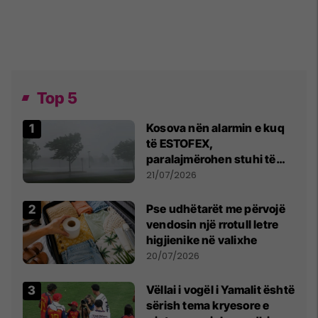
Top 5
Kosova nën alarmin e kuq
të ESTOFEX,
paralajmërohen stuhi të
fuqishme me breshër dhe
21/07/2026
erëra të forta
Pse udhëtarët me përvojë
vendosin një rrotull letre
higjienike në valixhe
20/07/2026
Vëllai i vogël i Yamalit është
sërish tema kryesore e