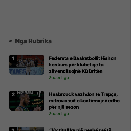
Nga Rubrika
Federata e Basketbollit lëshon
konkurs për klubet që ta
zëvendësojnë KB Dritën
Super Liga
Hasbrouck vazhdon te Trepça,
mitrovicasit e konfirmojnë edhe
për një sezon
Super Liga
“Ky titull ka një peshë më të