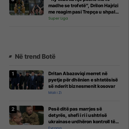
madhe se trofetë”, Drilon Hajrizi
me reagim pasi Trepça u shpall
kampion
Super Liga
Në trend Botë
Dritan Abazoviqi merret në
pyetje për dhënien e shtetësisë
së nderit biznesmenit kosovar
Mali i Zi
Pesë ditë pas marrjes së
detyrës, shefi i ri i ushtrisë
ukrainase urdhëron kontroll të
madh
Evropa