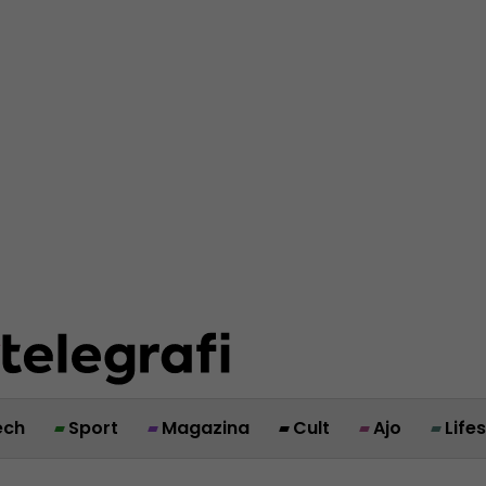
ech
Sport
Magazina
Cult
Ajo
Life