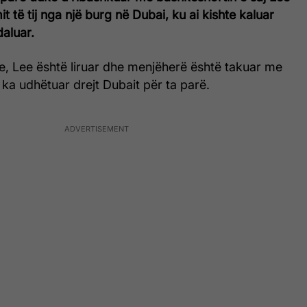
t të tij nga një burg në Dubai, ku ai kishte kaluar
daluar.
e, Lee është liruar dhe menjëherë është takuar me
a ka udhëtuar drejt Dubait për ta parë.