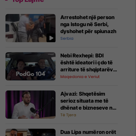
Arrestohet një person
nga Istogu në Serbi,
dyshohet për spiunazh
Serbia
Nebi Rexhepi: BDI
është ideatori i çdo të
arriture të shqiptarëve
në Maqedoninë e
Maqedonia e Veriut
Veriut
Ajvazi: Shqetësim
serioz situata me të
dhënat e bizneseve në
faqen e ARBK-së
Të Tjera
Dua Lipa numëron orët