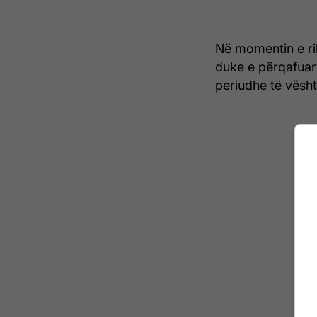
Në momentin e ri
duke e përqafuar 
periudhe të vësht