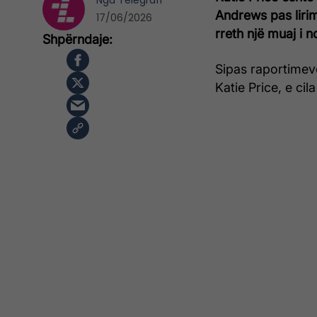
Nga
Telegrafi
Andrews pas lirimi
17/06/2026
rreth një muaj i n
Sipas raportimev
Katie Price, e cil