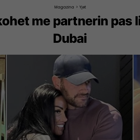
Magazina
>
Yjet
kohet me partnerin pas l
Dubai