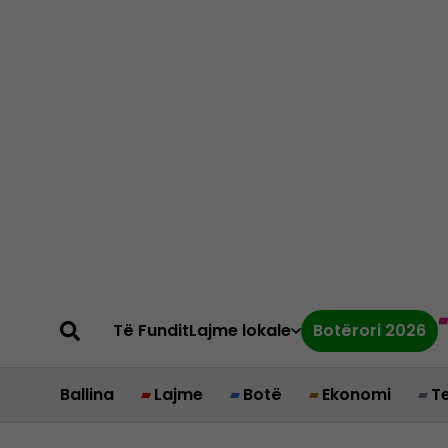
Të Fundit
Lajme lokale
Botërori 2026
Ballina
Lajme
Botë
Ekonomi
T