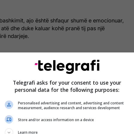
bashkimit, ajo është shfaqur shumë e emocionuar,
atë dhe duke kaluar kohë pranë tij pas një
irë ndarjeje.
Telegrafi asks for your consent to use your
personal data for the following purposes:
Personalised advertising and content, advertising and content
measurement, audience research and services development
Store and/or access information on a device
Learn more