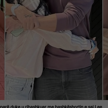
 parë duke u ribashkuar me bashkëshortin e saj Lee