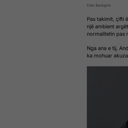
Foto: Backgrid
Pas takimit, çift
një ambient argët
normalitetin pas n
Nga ana e tij, An
ka mohuar akuza