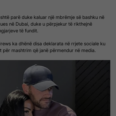
i është parë duke kaluar një mbrëmje së bashku në
ues në Dubai, duke u përpjekur të rikthejnë
gjarjeve të fundit.
drews ka dhënë disa deklarata në rrjete sociale ku
t për mashtrim që janë përmendur në media.