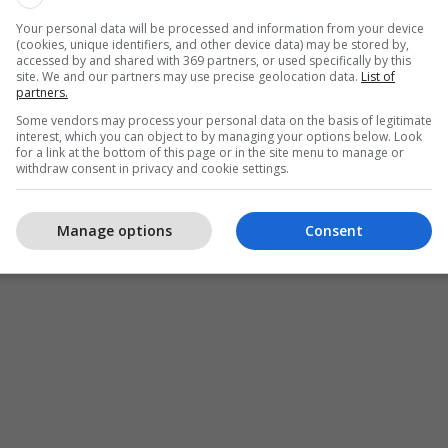
Your personal data will be processed and information from your device
(cookies, unique identifiers, and other device data) may be stored by,
accessed by and shared with 369 partners, or used specifically by this
site. We and our partners may use precise geolocation data.
List of
partners.
Some vendors may process your personal data on the basis of legitimate
interest, which you can object to by managing your options below. Look
for a link at the bottom of this page or in the site menu to manage or
withdraw consent in privacy and cookie settings.
Manage options
Consent