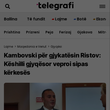
Ballina
Të fundit
Lajme
Botë
Ekono
Prishtina
Prizreni
Peja
Ferizaj
Gjakova
Mitrov
Lajme
>
Maqedonia e Veriut
>
Gjyqësi
Kambovski për gjykatësin Ristov:
Këshilli gjyqësor veproi sipas
kërkesës