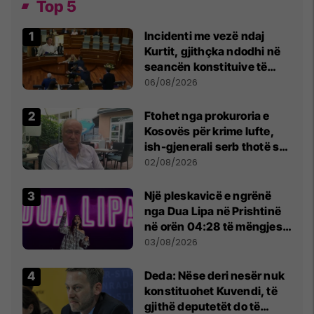
Top 5
Incidenti me vezë ndaj
Kurtit, gjithçka ndodhi në
seancën konstituive të
Kuvendit
06/08/2026
Ftohet nga prokuroria e
Kosovës për krime lufte,
ish-gjenerali serb thotë se
dikush e tradhtoi në
02/08/2026
Beograd
Një pleskavicë e ngrënë
nga Dua Lipa në Prishtinë
në orën 04:28 të mëngjesit
- dhe bota digjitale serbe
03/08/2026
shpall gjendjen e luftës
Deda: Nëse deri nesër nuk
konstituohet Kuvendi, të
gjithë deputetët do të