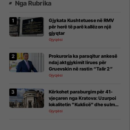
Nga Rubrika
Gjykata Kushtetuese në RMV
për herë të parë kallëzon një
gjyqtar
Gjyqësi
Prokuroria ka paraqitur ankesë
ndaj aktgjykimit lirues për
Gruevskin në rastin “Talir 2”
Gjyqësi
Kërkohet paraburgim për 41-
vjeçaren nga Kratova: Uzurpoi
lokalitetin "Kuklicë" dhe sulmoi
policët
Gjyqësi