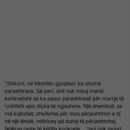
“Shikoni, në Këshillin gjyqësor ka shumë
parashtresa. Së pari, unë nuk mbaj mend
konkretisht se ka pasur parashtresë për marrje të
ryshfetit apo diçka të ngjashme. Një shembull, sa
më kujtohet, zhvillohej për mos përjashtimin e tij
në një lëndë, ndërkaq që duhej të përjashtohej.
Ndërsa raste të këtilla konkrete … tani nuk mund