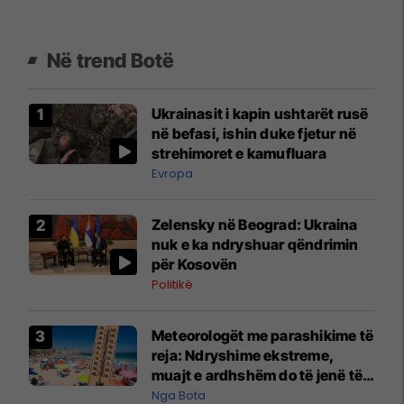
Në trend Botë
Ukrainasit i kapin ushtarët rusë
në befasi, ishin duke fjetur në
strehimoret e kamufluara
Evropa
Zelensky në Beograd: Ukraina
nuk e ka ndryshuar qëndrimin
për Kosovën
Politikë
Meteorologët me parashikime të
reja: Ndryshime ekstreme,
muajt e ardhshëm do të jenë të
pazakontë
Nga Bota