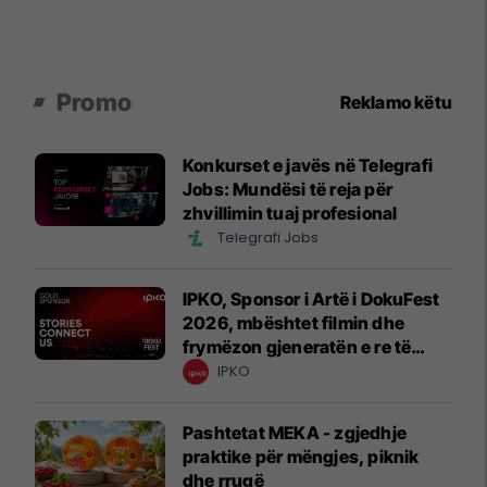
Promo
Reklamo këtu
Konkurset e javës në Telegrafi
Jobs: Mundësi të reja për
zhvillimin tuaj profesional
Telegrafi Jobs
IPKO, Sponsor i Artë i DokuFest
2026, mbështet filmin dhe
frymëzon gjeneratën e re të
krijuesve
IPKO
Pashtetat MEKA - zgjedhje
praktike për mëngjes, piknik
dhe rrugë