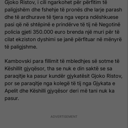
Gjoko Ristov, i cili ngarkohet për përfitim të
paligjshëm dhe fshehje të pronës dhe larje parash
dhe të ardhurave të tjera nga vepra ndëshkuese
pasi që në shtëpinë e prindërve të tij në Negotinë
policia gjeti 350.000 euro brenda një muri për të
cilat ekziston dyshimi se janë përfituar në mënyrë
të paligjshme.
Kambovski para fillimit të mbledhjes së sotme të
Këshillit gjyqësor, tha se nuk e din saktë se sa
paraqitje ka pasur kundër gjykatësit Gjoko Ristov,
por se paraqitje nga kolegë të tij nga Gjykata e
Apelit dhe Këshilli gjyqësor deri më tani nuk ka
pasur.