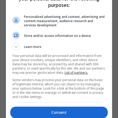
purposes:
Personalised advertising and content, advertising and
content measurement, audience research and
services development
Store and/or access information on a device
Learn more
Your personal data will be processed and information from
your device (cookies, unique identifiers, and other device
data) may be stored by, accessed by and shared with 369
partners, or used specifically by this site. We and our partners
may use precise geolocation data.
List of partners.
Këshilli Gjyqësor I Maqedonisë
Aleksandar Kambovski
Some vendors may process your personal data on the basis
of legitimate interest, which you can object to by managing
your options below. Look for a link at the bottom of this page
or in the site menu to manage or withdraw consent in privacy
and cookie settings.
Consent