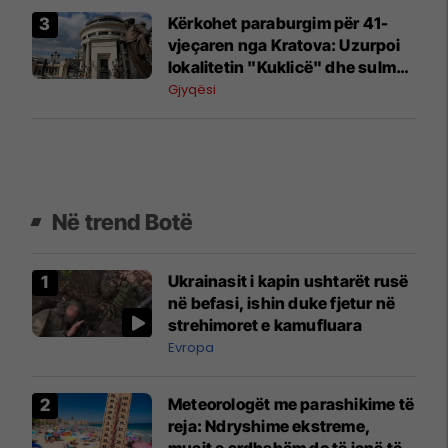
Kërkohet paraburgim për 41-
vjeçaren nga Kratova: Uzurpoi
lokalitetin "Kuklicë" dhe sulmoi
policët
Gjyqësi
Në trend Botë
Ukrainasit i kapin ushtarët rusë
në befasi, ishin duke fjetur në
strehimoret e kamufluara
Evropa
Meteorologët me parashikime të
reja: Ndryshime ekstreme,
muajt e ardhshëm do të jenë të