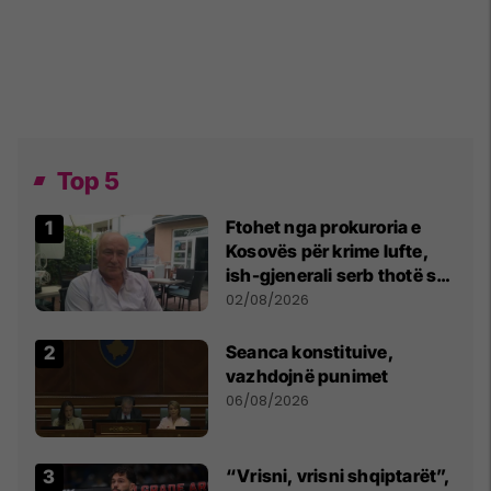
Top 5
Ftohet nga prokuroria e
Kosovës për krime lufte,
ish-gjenerali serb thotë se
dikush e tradhtoi në
02/08/2026
Beograd
Seanca konstituive,
vazhdojnë punimet
06/08/2026
“Vrisni, vrisni shqiptarët”,