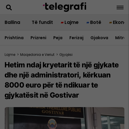
Ballina
Të fundit
Lajme
Botë
Ekono
Prishtina
Prizreni
Peja
Ferizaj
Gjakova
Mitrov
Lajme
>
Maqedonia e Veriut
>
Gjyqësi
Hetim ndaj kryetarit të një gjykate
dhe një administratori, kërkuan
8000 euro për të ndikuar te
gjykatësit në Gostivar