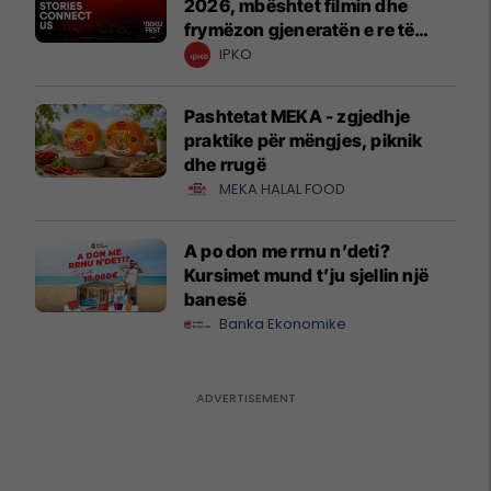
2026, mbështet filmin dhe
frymëzon gjeneratën e re të
krijuesve
IPKO
Pashtetat MEKA - zgjedhje
praktike për mëngjes, piknik
dhe rrugë
MEKA HALAL FOOD
A po don me rrnu n’deti?
Kursimet mund t’ju sjellin një
banesë
Banka Ekonomike