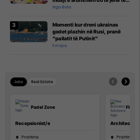
pazakontë
Nga Bota
Momenti kur droni ukrainas
godet plazhin në Rusi, pranë
"pallatit të Putinit"
Evropa
Jobs
Real Estate
Padel Zone
Flex B
Recepsionist/e
Architect
Prishtine
Prishtinë