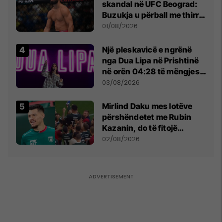
skandal në UFC Beograd:
Buzukja u përball me thirrje
anti-shqiptare nga
01/08/2026
tribunat
Një pleskavicë e ngrënë
nga Dua Lipa në Prishtinë
në orën 04:28 të mëngjesit
- dhe bota digjitale serbe
03/08/2026
shpall gjendjen e luftës
Mirlind Daku mes lotëve
përshëndetet me Rubin
Kazanin, do të fitojë
miliona te Spartak Moska
02/08/2026