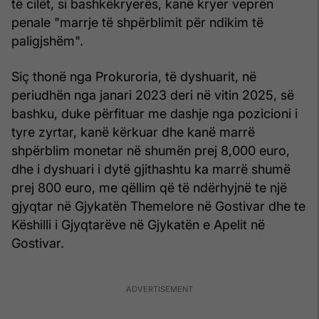
të cilët, si bashkëkryerës, kanë kryer veprën
penale "marrje të shpërblimit për ndikim të
paligjshëm".
Siç thonë nga Prokuroria, të dyshuarit, në
periudhën nga janari 2023 deri në vitin 2025, së
bashku, duke përfituar me dashje nga pozicioni i
tyre zyrtar, kanë kërkuar dhe kanë marrë
shpërblim monetar në shumën prej 8,000 euro,
dhe i dyshuari i dytë gjithashtu ka marrë shumë
prej 800 euro, me qëllim që të ndërhyjnë te një
gjyqtar në Gjykatën Themelore në Gostivar dhe te
Këshilli i Gjyqtarëve në Gjykatën e Apelit në
Gostivar.