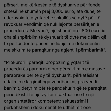
përsëri, me kërkesën e të dyshuarve për fonde
shtesë në shumën prej 3,000 euro, ata duhej të
ndërhynin te gjyqtarët e shkallës së dytë për të
revokuar vendimin që nuk lejonte përsëritjen e
procedurës. Më vonë, një shumë prej 800 euro iu
dha si shpërblim të dyshuarit të dytë me qëllim që
të përfundonte punën në lidhje me dokumentin
me shkrim të paraqitur nga agjenti i përmbarimit".
"Prokurori i paraqiti propozim gjyqtarit të
procedurës paraprake për përcaktimin e masave
paraprake për të dy të dyshuarit, përkatësisht
ndalimin e largimit nga vendbanimi, pra vendi i
banimit, detyrim për të pandehurin që të paraqitet
periodikisht te një zyrtar i caktuar ose te një
organ shtetëror kompetent; sekuestrimi i
përkohshëm i dokumentit të udhëtimit ose