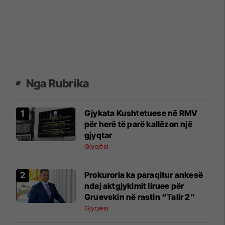
Nga Rubrika
Gjykata Kushtetuese në RMV
për herë të parë kallëzon një
gjyqtar
Gjyqësi
Prokuroria ka paraqitur ankesë
ndaj aktgjykimit lirues për
Gruevskin në rastin “Talir 2”
Gjyqësi