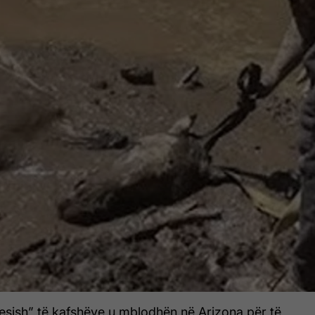
esish” të kafshëve u mblodhën në Arizona për të