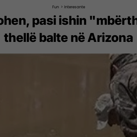
Fun
>
Interesante
ohen, pasi ishin "mbërth
thellë balte në Arizona