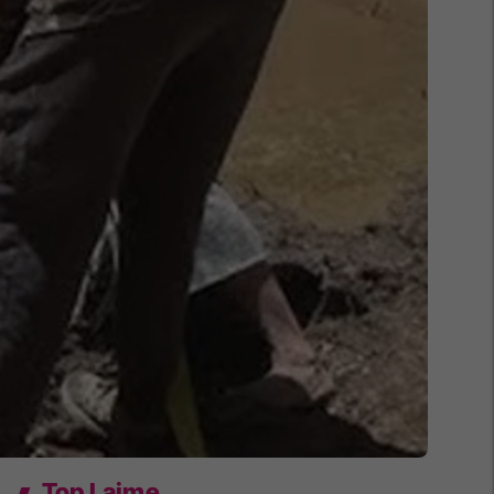
Top Lajme