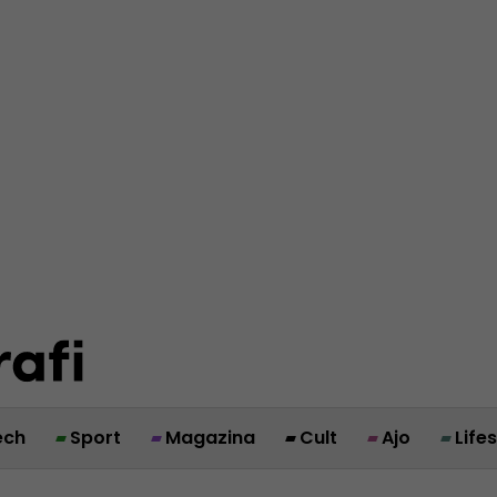
ech
Sport
Magazina
Cult
Ajo
Life