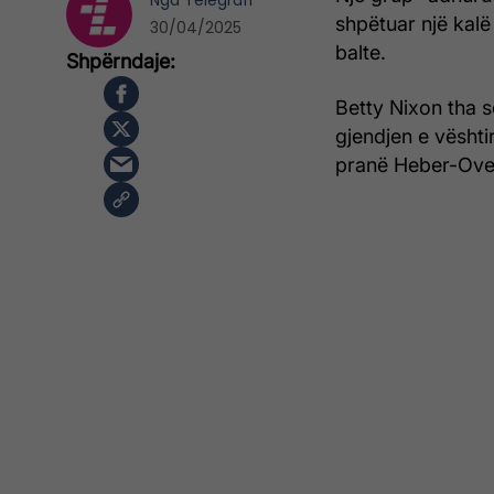
Nga
Telegrafi
shpëtuar një kalë
30/04/2025
balte.
Betty Nixon tha s
gjendjen e vështi
pranë Heber-Overg