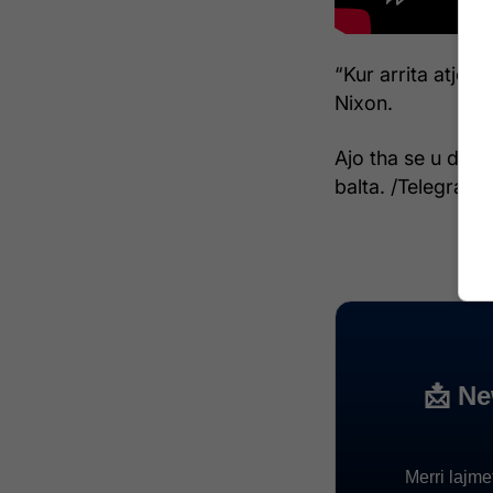
“Kur arrita atje, 
Nixon.
Ajo tha se u desh
balta. /Telegrafi/