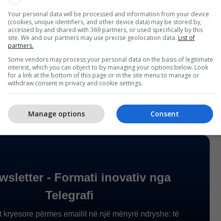
Your personal data will be processed and information from your device
(cookies, unique identifiers, and other device data) may be stored by,
accessed by and shared with 369 partners, or used specifically by this
ata tashmë e kishin nxjerrë mëzin nga balta”, tha
site. We and our partners may use precise geolocation data.
List of
partners.
Some vendors may process your personal data on the basis of legitimate
interest, which you can object to by managing your options below. Look
 më shumë se një orë për të nxjerrë pelën nga
for a link at the bottom of this page or in the site menu to manage or
withdraw consent in privacy and cookie settings.
Manage options
Consent