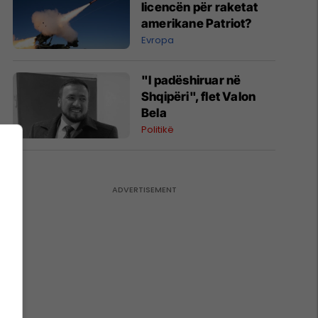
licencën për raketat
amerikane Patriot?
Evropa
"I padëshiruar në
Shqipëri", flet Valon
Bela
Politikë