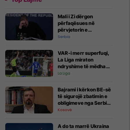
Mali i Zi dërgon
përfaqësues në
përvjetorin e
Operacionit “Stuhia”,
Serbia
zemërohet Vuçiq
VAR-i merr superfuqi,
La Liga miraton
ndryshime të mëdha
në rregullat për
La Liga
sezonin e ardhshëm
Bajrami i kërkon BE-së
të sigurojë zbatimin e
obligimeve nga Serbia
për personat e zhdukur
Kosovë
A do ta marrë Ukraina