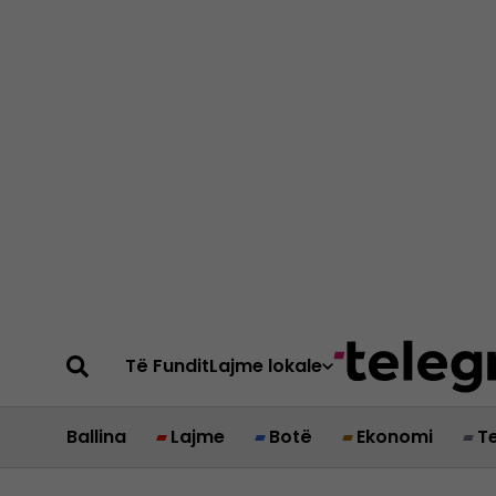
Të Fundit
Lajme lokale
Ballina
Lajme
Botë
Ekonomi
T