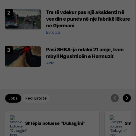
Tre të vdekur pas një aksidenti në
vendin e punës në një fabrikë lëkure
në Gjermani
Evropa
Pasi SHBA-ja ndaloi 21 anije, Irani
mbyll Ngushticën e Hormuzit
Azia
Jobs
Real Estate
Shtëpia botuese “Dukagjini”
Shtëp