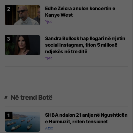
Edhe Zvicra anulon koncertin e
Kanye West
Yjet
Sandra Bullock hap llogari në rrjetin
social Instagram, fiton 5 milionë
ndjekës në tre ditë
Yjet
Në trend Botë
SHBA ndalon 21 anije në Ngushticën
e Hormuzit, rriten tensionet
Azia