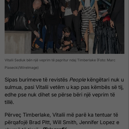
Vitalii Sediuk bën një veprim të papritur ndaj Timberlake (Foto: Marc
Piasecki/WireImage)
Sipas burimeve të revistës
People
këngëtari nuk u
sulmua, pasi Vitalii vetëm u kap pas këmbës së tij,
edhe pse nuk dihet se përse bëri një veprim të
tillë.
Përveç Timberlake, Vitalii më parë ka tentuar të
përqafojë Brad Pitt, Will Smith, Jennifer Lopez e