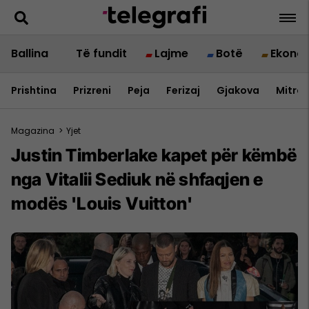
Ballina
Të fundit
Lajme
Botë
Ekono
Prishtina
Prizreni
Peja
Ferizaj
Gjakova
Mitrov
Magazina
>
Yjet
Justin Timberlake kapet për këmbë
nga Vitalii Sediuk në shfaqjen e
modës 'Louis Vuitton'