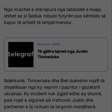
Nga imazhet e shkrepura nga tabloidet e huaja,
shihet se si Sediuk mbuloi fytyrën pas këmbës së
kapur të artistit të lartpërmendur.
Të gjitha lajmet nga Justin
Timberlake
Ndërkohë, Timberlake dhe Biel dukeshin mjaft të
shqetësuar nga ky veprim i papritur i gazetarit
ukrainas. Ky incident nuk zgjati edhe aq shumë,
pasi rojet e sigurisë që rrethonin Justin dhe
partneren e tij nxituan ta largonin menjëherë.