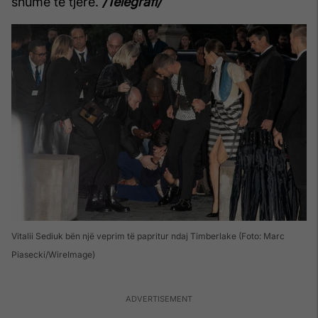
shumë të tjerë.
/Telegrafi/
Vitalii Sediuk bën një veprim të papritur ndaj Timberlake (Foto: Marc
Piasecki/WireImage)