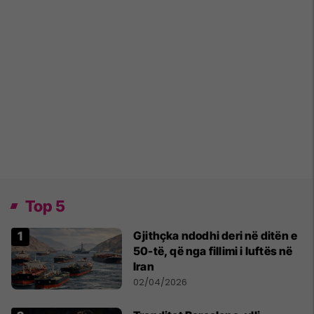
Top 5
Gjithçka ndodhi deri në ditën e
50-të, që nga fillimi i luftës në
Iran
02/04/2026