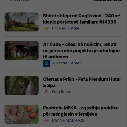
Shitet shtëpi në Çagllavicë - 240m²
ideale për jetesë familjare #14330
Pro Real Estate
Al Trade – cilësi në ndërtim, rehati
në jetesë dhe projekte që ndërtojnë
të ardhmen
Al Trade Center
Ofertat e Prillit - Fafa Premium Hotel
& Spa
Fafa Resort
Pashteta MEKA - zgjedhja praktike
për mëngjesin e fëmijëve
MEKA HALAL FOOD