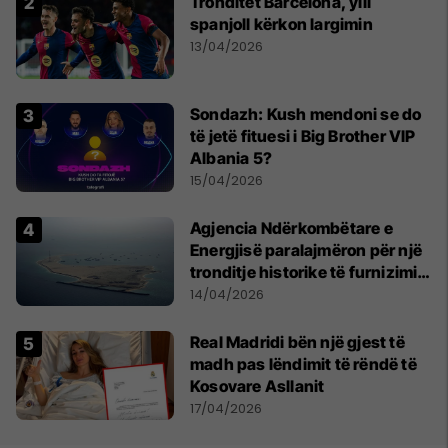
Tronditet Barcelona, ylli
spanjoll kërkon largimin
13/04/2026
Sondazh: Kush mendoni se do
të jetë fituesi i Big Brother VIP
Albania 5?
15/04/2026
Agjencia Ndërkombëtare e
Energjisë paralajmëron për një
tronditje historike të furnizimit
me naftë, ndërsa lufta me
14/04/2026
Iranin mbyt tregjet globale
Real Madridi bën një gjest të
madh pas lëndimit të rëndë të
Kosovare Asllanit
17/04/2026