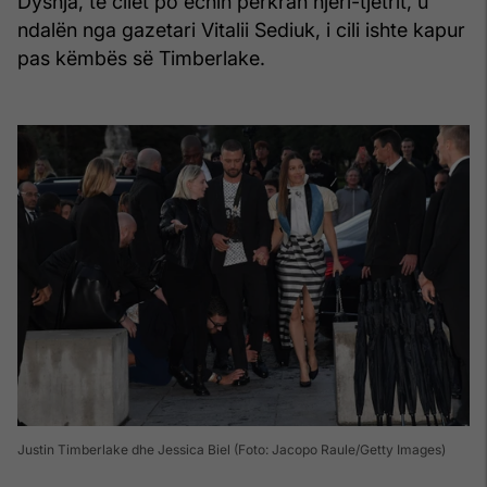
Dyshja, të cilët po ecnin përkrah njëri-tjetrit, u
ndalën nga gazetari Vitalii Sediuk, i cili ishte kapur
pas këmbës së Timberlake.
Justin Timberlake dhe Jessica Biel (Foto: Jacopo Raule/Getty Images)