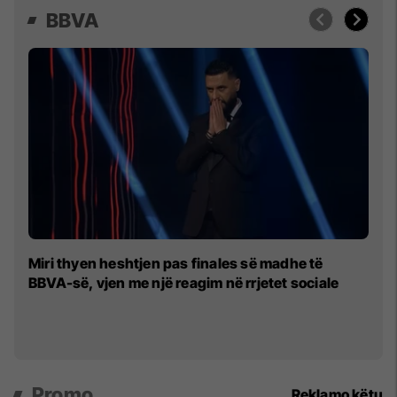
BBVA
Do
Miri thyen heshtjen pas finales së madhe të
p
BBVA-së, vjen me një reagim në rrjetet sociale
p
Promo
Reklamo këtu