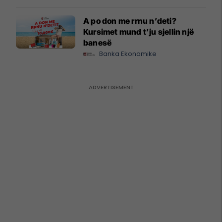
A po don me rrnu n’deti?
Kursimet mund t’ju sjellin një
banesë
Banka Ekonomike