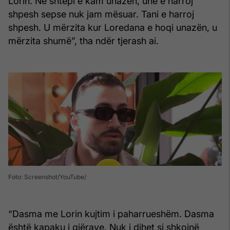
Lorin. Në shtëpi e kam unazën, unë e harroj
shpesh sepse nuk jam mësuar. Tani e harroj
shpesh. U mërzita kur Loredana e hoqi unazën, u
mërzita shumë”, tha ndër tjerash ai.
Foto: Screenshot/YouTube
“Dasma me Lorin kujtim i paharrueshëm. Dasma
është kapaku i gjërave. Nuk i dihet si shkojnë