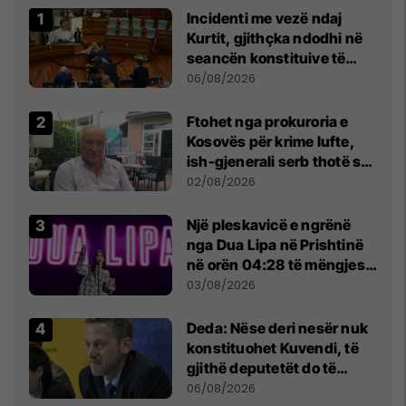
Incidenti me vezë ndaj
Kurtit, gjithçka ndodhi në
seancën konstituive të
Kuvendit
06/08/2026
Ftohet nga prokuroria e
Kosovës për krime lufte,
ish-gjenerali serb thotë se
dikush e tradhtoi në
02/08/2026
Beograd
Një pleskavicë e ngrënë
nga Dua Lipa në Prishtinë
në orën 04:28 të mëngjesit
- dhe bota digjitale serbe
03/08/2026
shpall gjendjen e luftës
Deda: Nëse deri nesër nuk
konstituohet Kuvendi, të
gjithë deputetët do të
bëjnë shkelje të rëndë
06/08/2026