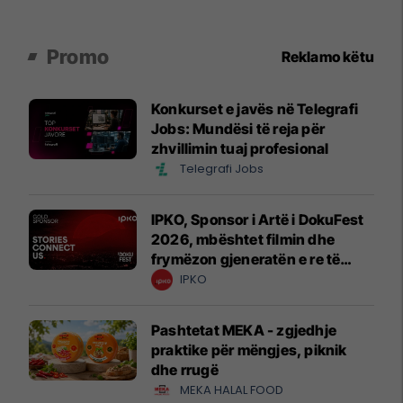
Promo
Reklamo këtu
Konkurset e javës në Telegrafi
Jobs: Mundësi të reja për
zhvillimin tuaj profesional
Telegrafi Jobs
IPKO, Sponsor i Artë i DokuFest
2026, mbështet filmin dhe
frymëzon gjeneratën e re të
krijuesve
IPKO
Pashtetat MEKA - zgjedhje
praktike për mëngjes, piknik
dhe rrugë
MEKA HALAL FOOD