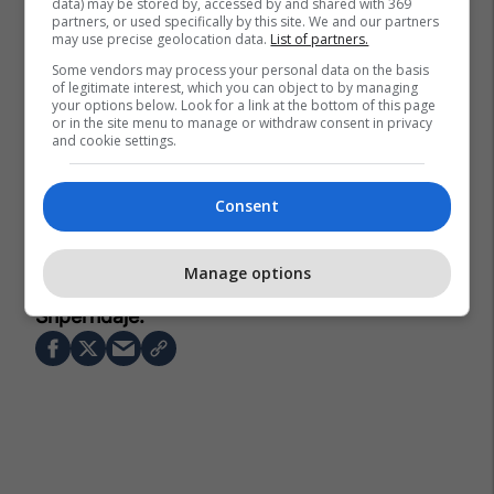
data) may be stored by, accessed by and shared with 369
partners, or used specifically by this site. We and our partners
may use precise geolocation data.
List of partners.
Some vendors may process your personal data on the basis
of legitimate interest, which you can object to by managing
your options below. Look for a link at the bottom of this page
or in the site menu to manage or withdraw consent in privacy
and cookie settings.
Consent
Manage options
Joz Marku
Loredana
Big Brother Vip Albania