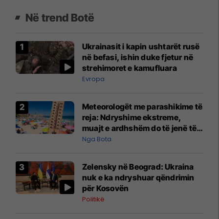
Në trend Botë
Ukrainasit i kapin ushtarët rusë
në befasi, ishin duke fjetur në
strehimoret e kamufluara
Evropa
Meteorologët me parashikime të
reja: Ndryshime ekstreme,
muajt e ardhshëm do të jenë të
pazakontë
Nga Bota
Zelensky në Beograd: Ukraina
nuk e ka ndryshuar qëndrimin
për Kosovën
Politikë