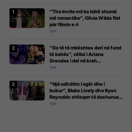
“The Invite më ka bërë shumë
më romantike”, Olivia Wilde flet
për filmin e ri
Yjet
“Do të të mbështes deri në fund
të kohës”, vëllai i Ariana
Grandes i del në krah
këngëtares
Yjet
“Një udhëtim i egër dhe i
bukur”, Blake Lively dhe Ryan
Reynolds shfaqen të dashuruar
në ndeshjen e futbollit
Yjet