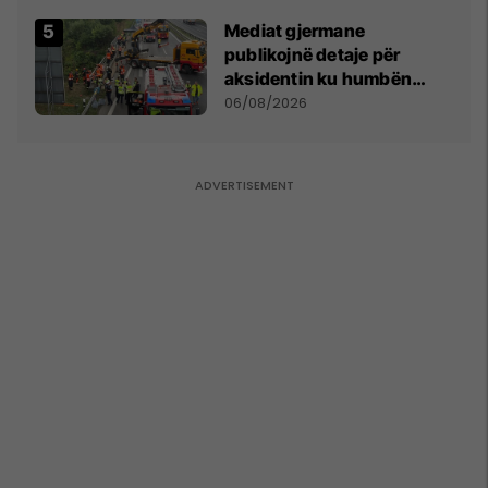
kushtetuese
Mediat gjermane
publikojnë detaje për
aksidentin ku humbën
jetën tre mërgimtarë nga
06/08/2026
Komogllava e Ferizajt