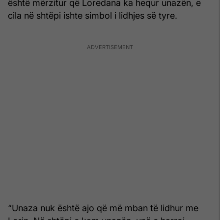
është mërzitur që Loredana ka hequr unazën, e
cila në shtëpi ishte simbol i lidhjes së tyre.
“Unaza nuk është ajo që më mban të lidhur me