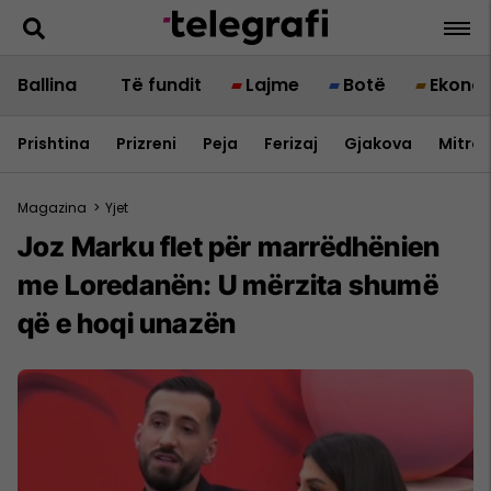
Ballina
Të fundit
Lajme
Botë
Ekono
Prishtina
Prizreni
Peja
Ferizaj
Gjakova
Mitrov
Magazina
>
Yjet
Joz Marku flet për marrëdhënien
me Loredanën: U mërzita shumë
që e hoqi unazën