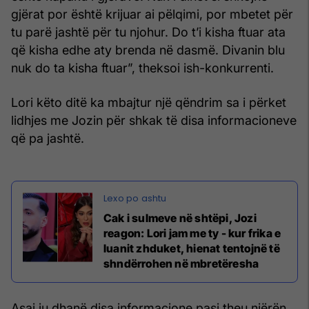
gjërat por është krijuar ai pëlqimi, por mbetet për
tu parë jashtë për tu njohur. Do t’i kisha ftuar ata
që kisha edhe aty brenda në dasmë. Divanin blu
nuk do ta kisha ftuar”, theksoi ish-konkurrenti.
Lori këto ditë ka mbajtur një qëndrim sa i përket
lidhjes me Jozin për shkak të disa informacioneve
që pa jashtë.
Cak i sulmeve në shtëpi, Jozi
reagon: Lori jam me ty - kur frika e
luanit zhduket, hienat tentojnë të
shndërrohen në mbretëresha
Asaj iu dhanë disa informacione pasi theu njërën