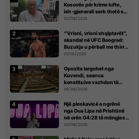
Kosovës për krime lufte,
ish-gjenerali serb thotë se
dikush e tradhtoi në
02/08/2026
Beograd
“Vrisni, vrisni shqiptarët”,
skandal në UFC Beograd:
Buzukja u përball me thirrje
anti-shqiptare nga
01/08/2026
tribunat
Opozita largohet nga
Kuvendi, seanca
konstituive vazhdon të
shtunën në orën 11:00
06/08/2026
Një pleskavicë e ngrënë
nga Dua Lipa në Prishtinë
në orën 04:28 të mëngjesit
- dhe bota digjitale serbe
03/08/2026
shpall gjendjen e luftës