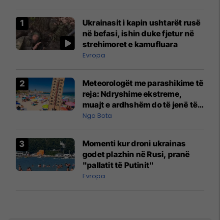
Ukrainasit i kapin ushtarët rusë
në befasi, ishin duke fjetur në
strehimoret e kamufluara
Evropa
Meteorologët me parashikime të
reja: Ndryshime ekstreme,
muajt e ardhshëm do të jenë të
pazakontë
Nga Bota
Momenti kur droni ukrainas
godet plazhin në Rusi, pranë
"pallatit të Putinit"
Evropa