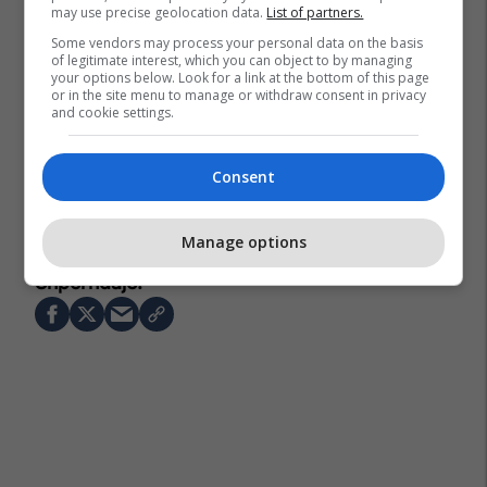
may use precise geolocation data.
List of partners.
Some vendors may process your personal data on the basis
of legitimate interest, which you can object to by managing
your options below. Look for a link at the bottom of this page
or in the site menu to manage or withdraw consent in privacy
and cookie settings.
Consent
Maxence Lacroix
Bruno Guimaraes
Liverpool
Anthony Gordon
Transferimet
Martin Zubimendi
Manage options
Antonio Silva
Ederson
Premier League