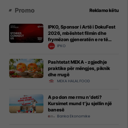
Promo
Reklamo këtu
IPKO, Sponsor i Artë i DokuFest
2026, mbështet filmin dhe
frymëzon gjeneratën e re të
krijuesve
IPKO
Pashtetat MEKA - zgjedhje
praktike për mëngjes, piknik
dhe rrugë
MEKA HALAL FOOD
A po don me rrnu n’deti?
Kursimet mund t’ju sjellin një
banesë
Banka Ekonomike