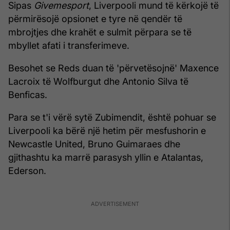
Sipas
Givemesport
, Liverpooli mund të kërkojë të
përmirësojë opsionet e tyre në qendër të
mbrojtjes dhe krahët e sulmit përpara se të
mbyllet afati i transferimeve.
Besohet se Reds duan të 'përvetësojnë' Maxence
Lacroix të Wolfburgut dhe Antonio Silva të
Benficas.
Para se t'i vërë sytë Zubimendit, është pohuar se
Liverpooli ka bërë një hetim për mesfushorin e
Newcastle United, Bruno Guimaraes dhe
gjithashtu ka marrë parasysh yllin e Atalantas,
Ederson.