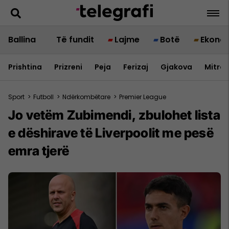
Ballina
Të fundit
Lajme
Botë
Ekono
Prishtina
Prizreni
Peja
Ferizaj
Gjakova
Mitrov
Sport
>
Futboll
>
Ndërkombëtare
>
Premier League
Jo vetëm Zubimendi, zbulohet lista
e dëshirave të Liverpoolit me pesë
emra tjerë