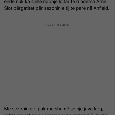
ende nuk ka sjellë ndonjë lojtar të ri ndërsa Arne
Slot përgatitet për sezonin e tij të parë në Anfield.
Me sezonin e ri pak më shumë se një javë larg,