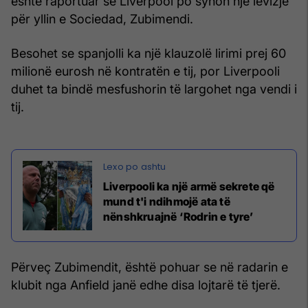
është raportuar se Liverpool po synon një lëvizje
për yllin e Sociedad, Zubimendi.
Besohet se spanjolli ka një klauzolë lirimi prej 60
milionë eurosh në kontratën e tij, por Liverpooli
duhet ta bindë mesfushorin të largohet nga vendi i
tij.
Liverpooli ka një armë sekrete që
mund t'i ndihmojë ata të
nënshkruajnë ‘Rodrin e tyre’
Përveç Zubimendit, është pohuar se në radarin e
klubit nga Anfield janë edhe disa lojtarë të tjerë.