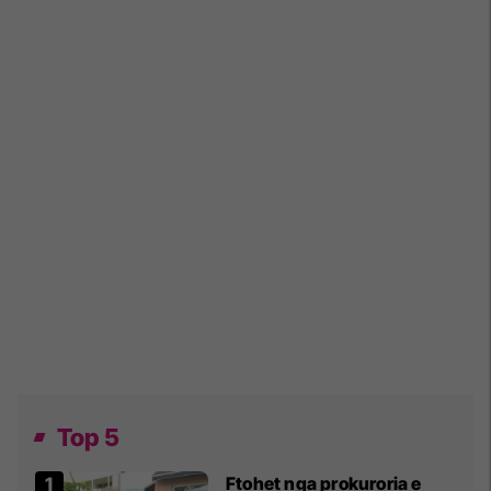
Top 5
Ftohet nga prokuroria e