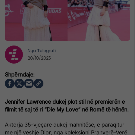
Nga
Telegrafi
20/10/2025
Jennifer Lawrence dukej plot stil në premierën e
filmit të saj të ri “Die My Love” në Romë të hënën.
Aktorja 35-vjeçare dukej mahnitëse, e paraqitur
me një veshje Dior, nga koleksioni Pranverë-Verë