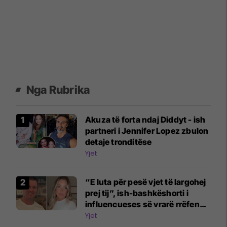
Nga Rubrika
Akuza të forta ndaj Diddyt - ish
partneri i Jennifer Lopez zbulon
detaje tronditëse
Yjet
“E luta për pesë vjet të largohej
prej tij”, ish-bashkëshorti i
influencueses së vrarë rrëfen
dramën
Yjet