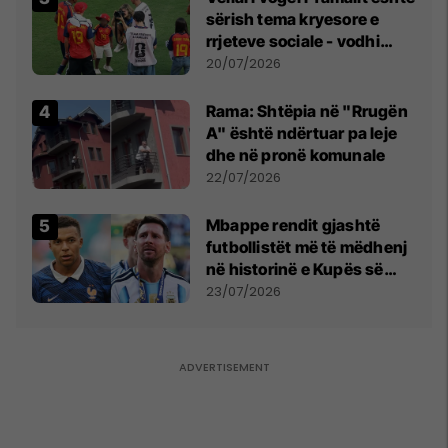
sërish tema kryesore e
rrjeteve sociale - vodhi
vëmendjen pas finales së
20/07/2026
Kupës së Botës
Rama: Shtëpia në "Rrugën
A" është ndërtuar pa leje
dhe në pronë komunale
22/07/2026
Mbappe rendit gjashtë
futbollistët më të mëdhenj
në historinë e Kupës së
Botës, Messi mbetet i dyti
23/07/2026