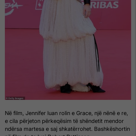
Në film, Jennifer luan rolin e Grace, një nënë e re,
e cila përjeton përkeqësim të shëndetit mendor
ndërsa martesa e saj shkatërrohet. Bashkëshortin