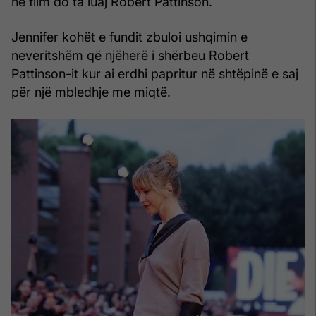
në film do ta luaj Robert Pattinson.
Jennifer kohët e fundit zbuloi ushqimin e
neveritshëm që njëherë i shërbeu Robert
Pattinson-it kur ai erdhi papritur në shtëpinë e saj
për një mbledhje me miqtë.