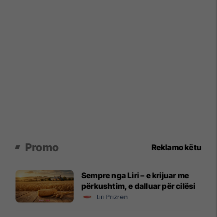
Promo
Reklamo këtu
Sempre nga Liri – e krijuar me
përkushtim, e dalluar për cilësi
Liri Prizren