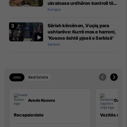
ukrainase urdhëron kontroll të
madh
Evropa
Sërish kërcënon, Vuçiq para
ushtarëve: Kurrë mos e harroni,
'Kosova është pjesë e Serbisë'
Serbia
Jobs
Real Estate
Avedo Kosovo
Dardan
Recepsioniste
Vozitës me K