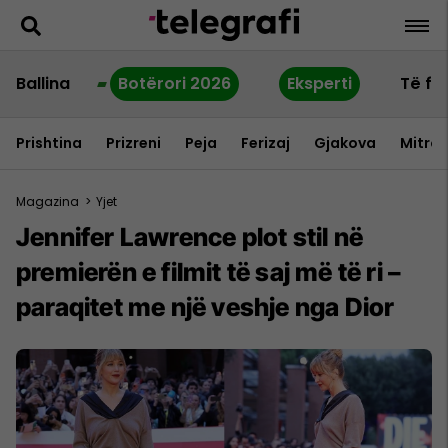
Ballina
Botërori 2026
Eksperti
Të fu
Prishtina
Prizreni
Peja
Ferizaj
Gjakova
Mitrov
Magazina
>
Yjet
Jennifer Lawrence plot stil në
premierën e filmit të saj më të ri –
paraqitet me një veshje nga Dior