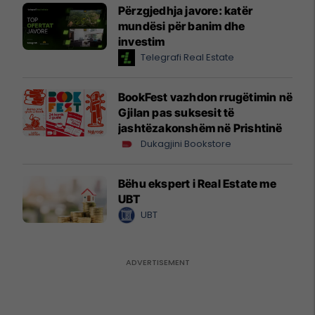
Përzgjedhja javore: katër
mundësi për banim dhe
investim
Telegrafi Real Estate
BookFest vazhdon rrugëtimin në
Gjilan pas suksesit të
jashtëzakonshëm në Prishtinë
Dukagjini Bookstore
Bëhu ekspert i Real Estate me
UBT
UBT