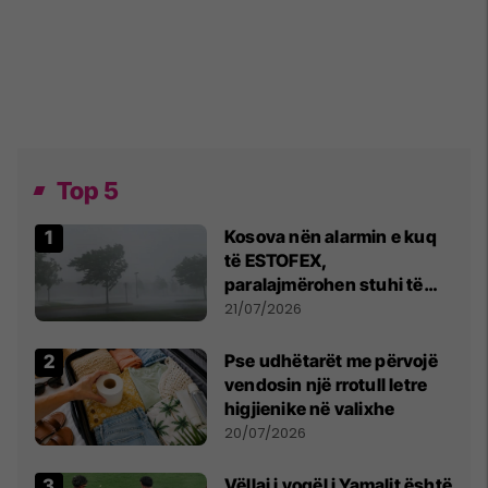
Top 5
Kosova nën alarmin e kuq
të ESTOFEX,
paralajmërohen stuhi të
fuqishme me breshër dhe
21/07/2026
erëra të forta
Pse udhëtarët me përvojë
vendosin një rrotull letre
higjienike në valixhe
20/07/2026
Vëllai i vogël i Yamalit është