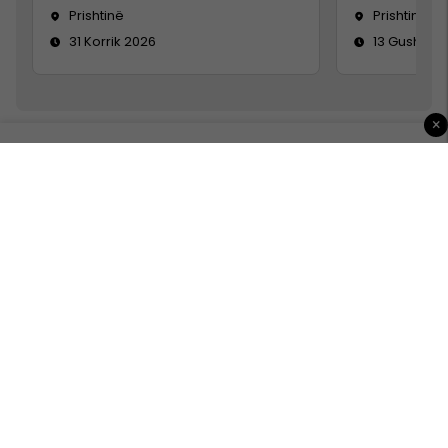
Prishtinë
Prishtinë
31 Korrik 2026
13 Gusht 20
×