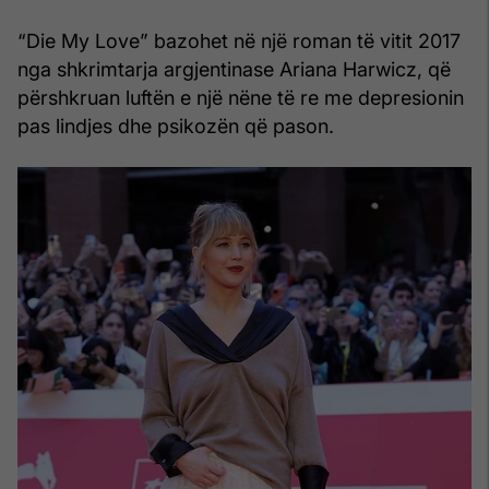
“Die My Love” bazohet në një roman të vitit 2017
nga shkrimtarja argjentinase Ariana Harwicz, që
përshkruan luftën e një nëne të re me depresionin
pas lindjes dhe psikozën që pason.