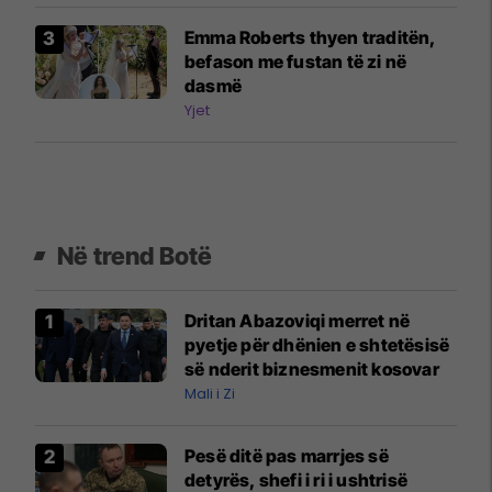
Emma Roberts thyen traditën,
befason me fustan të zi në
dasmë
Yjet
Në trend Botë
Dritan Abazoviqi merret në
pyetje për dhënien e shtetësisë
së nderit biznesmenit kosovar
Mali i Zi
Pesë ditë pas marrjes së
detyrës, shefi i ri i ushtrisë