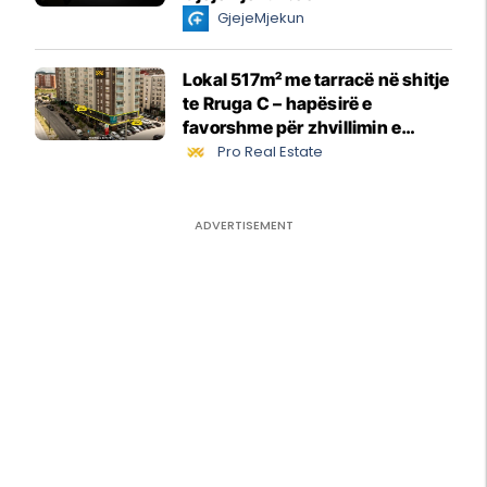
GjejeMjekun
Lokal 517m² me tarracë në shitje
te Rruga C – hapësirë e
favorshme për zhvillimin e
biznesit #15796
Pro Real Estate