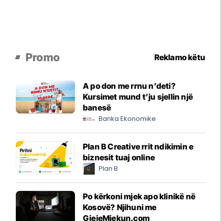
Promo
Reklamo këtu
A po don me rrnu n’deti?
Kursimet mund t’ju sjellin një
banesë
Banka Ekonomike
Plan B Creative rrit ndikimin e
biznesit tuaj online
Plan B
Po kërkoni mjek apo klinikë në
Kosovë? Njihuni me
GjejeMjekun.com