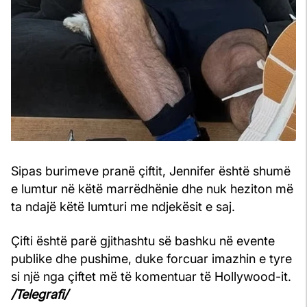
Sipas burimeve pranë çiftit, Jennifer është shumë
e lumtur në këtë marrëdhënie dhe nuk heziton më
ta ndajë këtë lumturi me ndjekësit e saj.
Çifti është parë gjithashtu së bashku në evente
publike dhe pushime, duke forcuar imazhin e tyre
si një nga çiftet më të komentuar të Hollywood-it.
/Telegrafi/