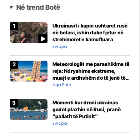
Në trend Botë
Ukrainasit i kapin ushtarët rusë
në befasi, ishin duke fjetur në
strehimoret e kamufluara
Evropa
Meteorologët me parashikime të
reja: Ndryshime ekstreme,
muajt e ardhshëm do të jenë të
pazakontë
Nga Bota
Momenti kur droni ukrainas
godet plazhin në Rusi, pranë
"pallatit të Putinit"
Evropa