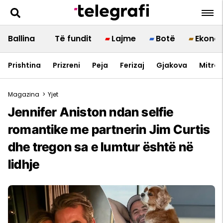
Ballina
Të fundit
Lajme
Botë
Ekono
Prishtina
Prizreni
Peja
Ferizaj
Gjakova
Mitrov
Magazina
>
Yjet
Jennifer Aniston ndan selfie
romantike me partnerin Jim Curtis
dhe tregon sa e lumtur është në
lidhje