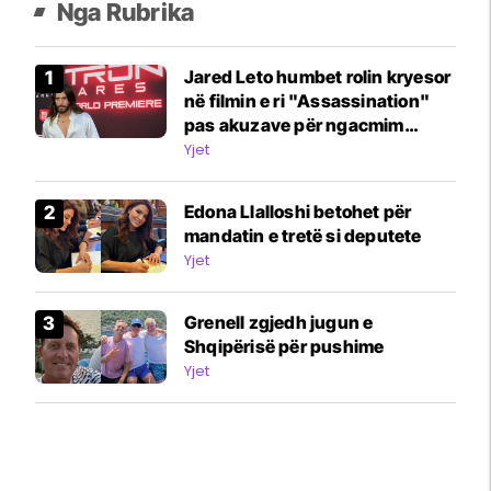
Nga Rubrika
Jared Leto humbet rolin kryesor
në filmin e ri "Assassination"
pas akuzave për ngacmim
seksual
Yjet
Edona Llalloshi betohet për
mandatin e tretë si deputete
Yjet
Grenell zgjedh jugun e
Shqipërisë për pushime
Yjet