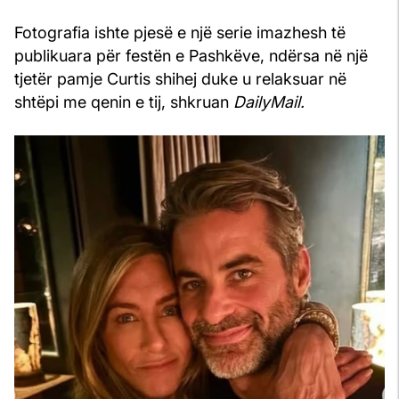
Fotografia ishte pjesë e një serie imazhesh të
publikuara për festën e Pashkëve, ndërsa në një
tjetër pamje Curtis shihej duke u relaksuar në
shtëpi me qenin e tij, shkruan
DailyMail.