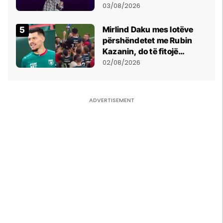
- dhe bota digjitale serbe
03/08/2026
shpall gjendjen e luftës
Mirlind Daku mes lotëve
përshëndetet me Rubin
Kazanin, do të fitojë
miliona te Spartak Moska
02/08/2026