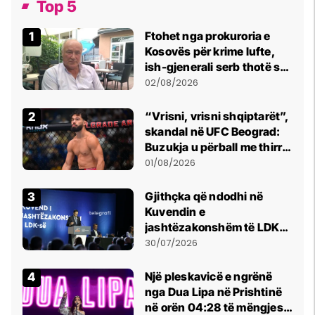
Top 5
Ftohet nga prokuroria e
Kosovës për krime lufte,
ish-gjenerali serb thotë se
dikush e tradhtoi në
02/08/2026
Beograd
“Vrisni, vrisni shqiptarët”,
skandal në UFC Beograd:
Buzukja u përball me thirrje
anti-shqiptare nga
01/08/2026
tribunat
Gjithçka që ndodhi në
Kuvendin e
jashtëzakonshëm të LDK-
së
30/07/2026
Një pleskavicë e ngrënë
nga Dua Lipa në Prishtinë
në orën 04:28 të mëngjesit