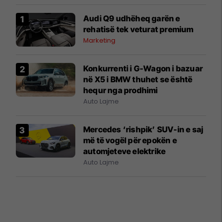
Audi Q9 udhëheq garën e
rehatisë tek veturat premium
Marketing
Konkurrenti i G-Wagon i bazuar
në X5 i BMW thuhet se është
hequr nga prodhimi
Auto Lajme
Mercedes ‘rishpik’ SUV-in e saj
më të vogël për epokën e
automjeteve elektrike
Auto Lajme