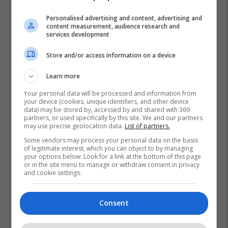
Personalised advertising and content, advertising and
content measurement, audience research and
services development
Store and/or access information on a device
Learn more
Your personal data will be processed and information from
your device (cookies, unique identifiers, and other device
data) may be stored by, accessed by and shared with 369
partners, or used specifically by this site. We and our partners
may use precise geolocation data.
List of partners.
Some vendors may process your personal data on the basis
of legitimate interest, which you can object to by managing
your options below. Look for a link at the bottom of this page
Jcb
Hydromax
or in the site menu to manage or withdraw consent in privacy
and cookie settings.
Consent