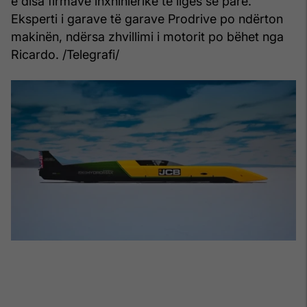
e disa firmave inxhinierike të ligës së parë.
Eksperti i garave të garave Prodrive po ndërton
makinën, ndërsa zhvillimi i motorit po bëhet nga
Ricardo. /Telegrafi/