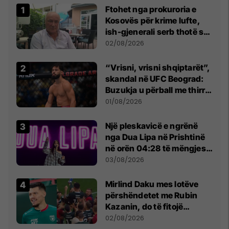
Ftohet nga prokuroria e
Kosovës për krime lufte,
ish-gjenerali serb thotë se
dikush e tradhtoi në
02/08/2026
Beograd
“Vrisni, vrisni shqiptarët”,
skandal në UFC Beograd:
Buzukja u përball me thirrje
anti-shqiptare nga
01/08/2026
tribunat
Një pleskavicë e ngrënë
nga Dua Lipa në Prishtinë
në orën 04:28 të mëngjesit
- dhe bota digjitale serbe
03/08/2026
shpall gjendjen e luftës
Mirlind Daku mes lotëve
përshëndetet me Rubin
Kazanin, do të fitojë
miliona te Spartak Moska
02/08/2026