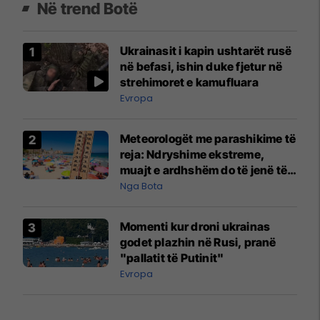
Në trend Botë
Ukrainasit i kapin ushtarët rusë
në befasi, ishin duke fjetur në
strehimoret e kamufluara
Evropa
Meteorologët me parashikime të
reja: Ndryshime ekstreme,
muajt e ardhshëm do të jenë të
pazakontë
Nga Bota
Momenti kur droni ukrainas
godet plazhin në Rusi, pranë
"pallatit të Putinit"
Evropa