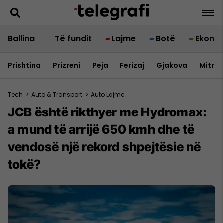
Ballina
Të fundit
Lajme
Botë
Ekono
Prishtina
Prizreni
Peja
Ferizaj
Gjakova
Mitrov
Tech
>
Auto & Transport
>
Auto Lajme
JCB është rikthyer me Hydromax:
a mund të arrijë 650 kmh dhe të
vendosë një rekord shpejtësie në
tokë?