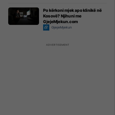
Po kërkoni mjek apo klinikë në
Kosovë? Njihuni me
GjejeMjekun.com
GjejeMjekun