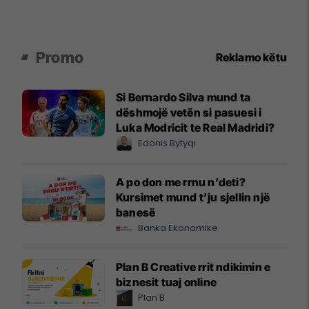
Promo
Reklamo këtu
Si Bernardo Silva mund ta
dëshmojë vetën si pasuesi i
Luka Modricit te Real Madridi?
Edonis Bytyqi
A po don me rrnu n’deti?
Kursimet mund t’ju sjellin një
banesë
Banka Ekonomike
Plan B Creative rrit ndikimin e
biznesit tuaj online
Plan B