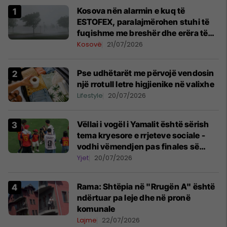
Kosova nën alarmin e kuq të
ESTOFEX, paralajmërohen stuhi të
fuqishme me breshër dhe erëra të
forta
Kosovë
21/07/2026
Pse udhëtarët me përvojë vendosin
një rrotull letre higjienike në valixhe
Lifestyle
20/07/2026
Vëllai i vogël i Yamalit është sërish
tema kryesore e rrjeteve sociale -
vodhi vëmendjen pas finales së
Kupës së Botës
Yjet
20/07/2026
Rama: Shtëpia në "Rrugën A" është
ndërtuar pa leje dhe në pronë
komunale
Lajme
22/07/2026