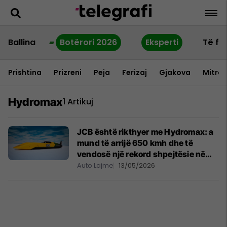
Ballina
Botërori 2026
Eksperti
Të fu
Prishtina
Prizreni
Peja
Ferizaj
Gjakova
Mitrov
Hydromax
1 Artikuj
JCB është rikthyer me Hydromax: a
mund të arrijë 650 kmh dhe të
vendosë një rekord shpejtësie në
tokë?
Auto Lajme
13/05/2026