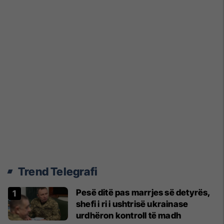
Trend Telegrafi
Pesë ditë pas marrjes së detyrës,
shefi i ri i ushtrisë ukrainase
urdhëron kontroll të madh