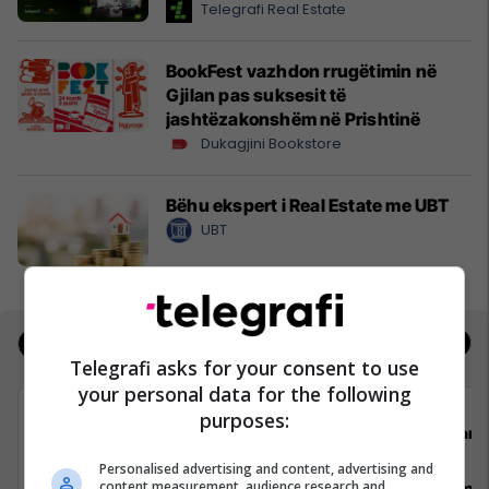
Telegrafi Real Estate
BookFest vazhdon rrugëtimin në
Gjilan pas suksesit të
jashtëzakonshëm në Prishtinë
Dukagjini Bookstore
Bëhu ekspert i Real Estate me UBT
UBT
Jobs
Real Estate
Telegrafi asks for your consent to use
your personal data for the following
purposes:
Avedo Kosovo
Darda
Personalised advertising and content, advertising and
content measurement, audience research and
Recepsioniste
Vozitës me 