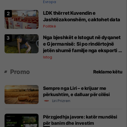
Evropa
LDK thërret Kuvendin e
Jashtëzakonshëm, caktohet data
Politikë
Nga bjeshkët e Istogut në dyqanet
e Gjermanisë: Si po rindërtojnë
jetën shumë familje nga eksporti i
bimëve mjekësore
Istog
Promo
Reklamo këtu
Sempre nga Liri – e krijuar me
përkushtim, e dalluar për cilësi
Liri Prizren
Përzgjedhja javore: katër mundësi
për banim dhe investim