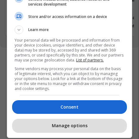
services development
Store and/or access information on a device
Prishtinë
Prishtinë
31 Korrik 2026
13 Gusht 2
Learn more
Your personal data will be processed and information from
your device (cookies, unique identifiers, and other device
data) may be stored by, accessed by and shared with 369
partners, or used specifically by this site. We and our partners
may use precise geolocation data.
List of partners.
Some vendors may process your personal data on the basis
of legitimate interest, which you can object to by managing
your options below. Look for a link at the bottom of this page
or in the site menu to manage or withdraw consent in privacy
and cookie settings.
Consent
Manage options