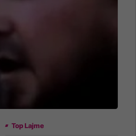
Top Lajme