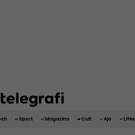
ech
Sport
Magazina
Cult
Ajo
Life