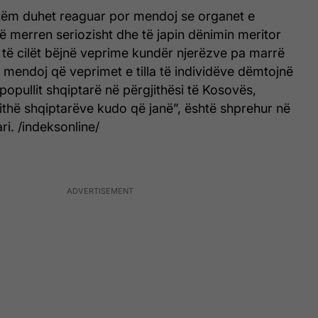
tëm duhet reaguar por mendoj se organet e
të merren seriozisht dhe të japin dënimin meritor
ë të cilët bëjnë veprime kundër njerëzve pa marrë
mendoj që veprimet e tilla të individëve dëmtojnë
popullit shqiptarë në përgjithësi të Kosovës,
ithë shqiptarëve kudo që janë”, është shprehur në
ri. /indeksonline/