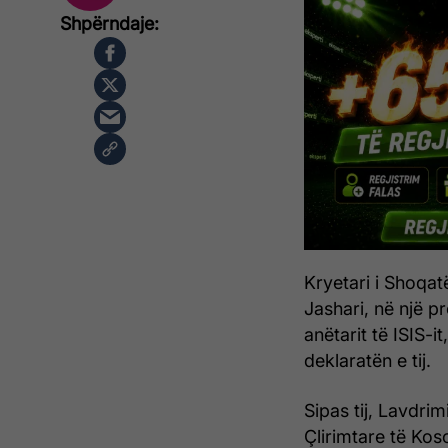
Kryetari i Shoqa
Jashari, në një p
anëtarit të ISIS-
deklaratën e tij.
Sipas tij, Lavdrim
Çlirimtare të Kos