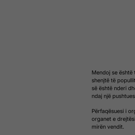
Mendoj se është tu
shenjtë të populli
së është nderi dh
ndaj një pushtues
Përfaqësuesi i or
organet e drejtës
mirën vendit.