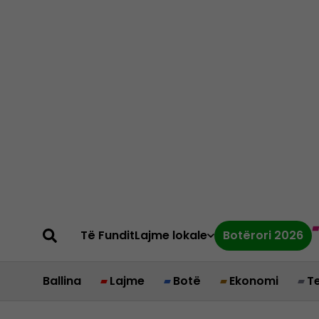
Të Fundit
Lajme lokale
Botërori 2026
Ballina
Lajme
Botë
Ekonomi
T