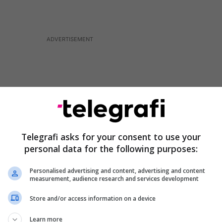
Telegrafi asks for your consent to use your
personal data for the following purposes:
Personalised advertising and content, advertising and content
measurement, audience research and services development
Store and/or access information on a device
ë të parë një deklaratë banale e një individi i cili
os luftën e Ushtrisë Çlirimtare të Kosovës me
Learn more