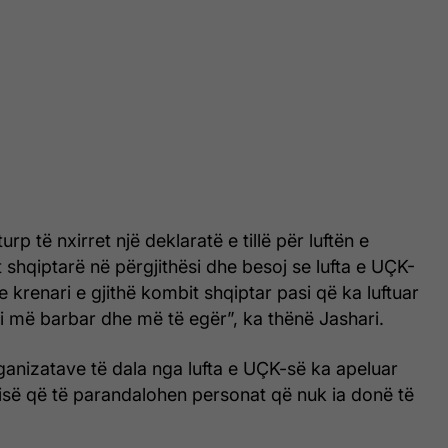
rp të nxirret një deklaratë e tillë për luftën e
t shqiptarë në përgjithësi dhe besoj se lufta e UÇK-
e krenari e gjithë kombit shqiptar pasi që ka luftuar
i më barbar dhe më të egër”, ka thënë Jashari.
ganizatave të dala nga lufta e UÇK-së ka apeluar
isë që të parandalohen personat që nuk ia donë të