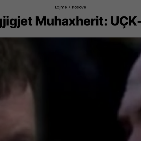
Lajme
>
Kosovë
gjigjet Muhaxherit: UÇK-