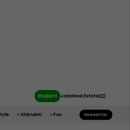
Eksperti
Jobs
Real Estate
style
Shëndeti
Fun
Newsletter