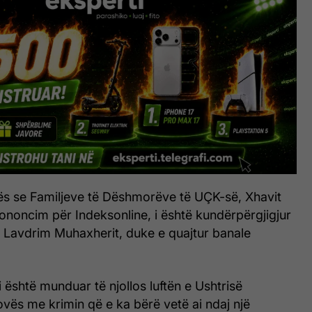
tës se Familjeve të Dëshmorëve të UÇK-së, Xhavit
rononcim për Indeksonline, i është kundërpërgjigjur
it, Lavdrim Muhaxherit, duke e quajtur banale
i është munduar të njollos luftën e Ushtrisë
ovës me krimin që e ka bërë vetë ai ndaj një