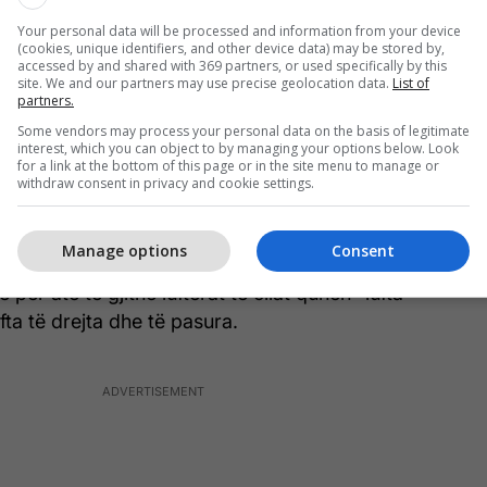
ë vetë ai ndaj një personi. Siç dihet botërisht, lufta
Your personal data will be processed and information from your device
 luftë e drejtë dhe është vlerësuar me dokumente
(cookies, unique identifiers, and other device data) may be stored by,
accessed by and shared with 369 partners, or used specifically by this
bëtare se është njëra prej luftërave më të drejta.
site. We and our partners may use precise geolocation data.
List of
otërisë (Lavdrim Muhaxherit) që luftëtarët e lirisë
partners.
ë kanë luftuar kundër atyre të cilët kanë bërë
Some vendors may process your personal data on the basis of legitimate
interest, which you can object to by managing your options below. Look
ndaj popullit shqiptar e që ka qenë shteti dhe
for a link at the bottom of this page or in the site menu to manage or
a thënë Jashari.
withdraw consent in privacy and cookie settings.
K nuk është marrë me individë e me civilë, por po
Manage options
Consent
ndër pushtuesit, kundër forcave të policisë dhe
 për atë të gjithë luftërat të cilat quhen “lufta
ufta të drejta dhe të pasura.