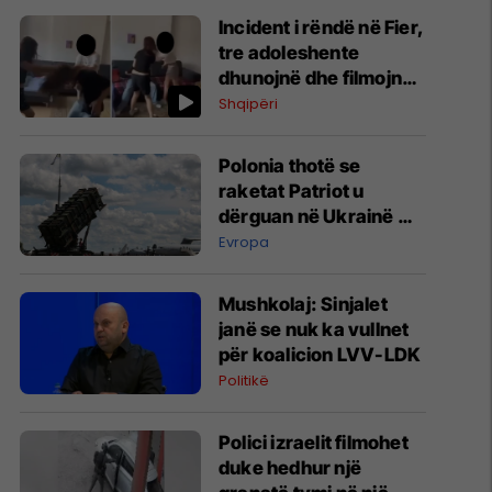
Incident i rëndë në Fier,
tre adoleshente
dhunojnë dhe filmojnë
një bashkëmoshatare,
Shqipëri
policia nis hetimet
Polonia thotë se
raketat Patriot u
dërguan në Ukrainë me
kërkesë të NATO-s dhe
Evropa
ushtrisë amerikane
Mushkolaj: Sinjalet
janë se nuk ka vullnet
për koalicion LVV-LDK
Politikë
Polici izraelit filmohet
duke hedhur një