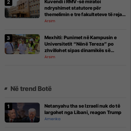
Kuvendi i RMV-së miratoi
ndryshimet statutore për
themelimin e tre fakulteteve të reja
në UNT
Arsim
Mexhiti: Punimet në Kampusin e
Universitetit “Nënë Tereza” po
zhvillohet sipas dinamikës së
paraparë
Arsim
Në trend Botë
Netanyahu tha se Izraeli nuk do të
largohet nga Libani, reagon Trump
Amerika