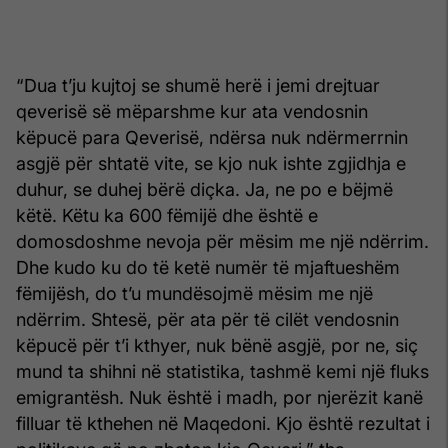
“Dua t’ju kujtoj se shumë herë i jemi drejtuar
qeverisë së mëparshme kur ata vendosnin
këpucë para Qeverisë, ndërsa nuk ndërmerrnin
asgjë për shtatë vite, se kjo nuk ishte zgjidhja e
duhur, se duhej bërë diçka. Ja, ne po e bëjmë
këtë. Këtu ka 600 fëmijë dhe është e
domosdoshme nevoja për mësim me një ndërrim.
Dhe kudo ku do të ketë numër të mjaftueshëm
fëmijësh, do t’u mundësojmë mësim me një
ndërrim. Shtesë, për ata për të cilët vendosnin
këpucë për t’i kthyer, nuk bënë asgjë, por ne, siç
mund ta shihni në statistika, tashmë kemi një fluks
emigrantësh. Nuk është i madh, por njerëzit kanë
filluar të kthehen në Maqedoni. Kjo është rezultat i