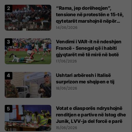
“Rama, jep dorëheqjen”,
tensione në protestën e 15-të,
qytetarët marshojnë nëpër
kryeqytet
14/06/2026
Vendimi i VAR-it në ndeshjen
Francë - Senegal që i habiti
gjyqtarët më të mirë në botë
17/06/2026
Ushtari arbëresh i Italisë
surprizon me shqipen e tij
18/06/2026
Votat e diasporës ndryshojnë
renditjen e partive në Istog dhe
Junik, LVV-ja del forcë e parë
15/06/2026