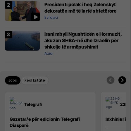
Presidenti polak i heq Zelenskyt
dekoratën më të lartë shtetërore
Evropa
Irani mbyll Ngushticën e Hormuzit,
akuzon SHBA-në dhe Izraelin për
shkelje të armëpushimit
Azia
Jobs
Real Estate
Telegrafi
22IN
Gazetar/e për edicionin Telegrafi
Inxhinier i 
Diasporë