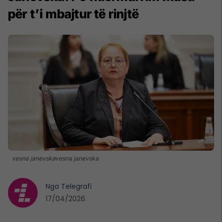
për t’i mbajtur të rinjtë
vesna janevska
vesna janevska
Nga
Telegrafi
17/04/2026