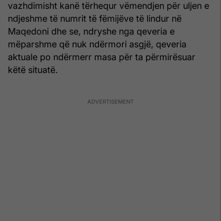
vazhdimisht kanë tërhequr vëmendjen për uljen e
ndjeshme të numrit të fëmijëve të lindur në
Maqedoni dhe se, ndryshe nga qeveria e
mëparshme që nuk ndërmori asgjë, qeveria
aktuale po ndërmerr masa për ta përmirësuar
këtë situatë.