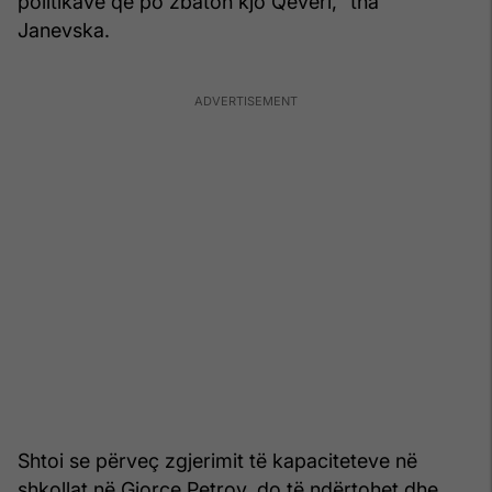
politikave që po zbaton kjo Qeveri,” tha
Janevska.
Shtoi se përveç zgjerimit të kapaciteteve në
shkollat në Gjorçe Petrov, do të ndërtohet dhe