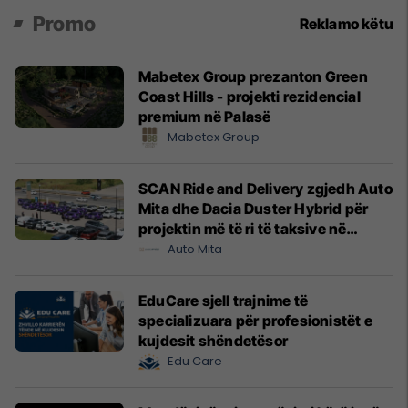
Promo
Reklamo këtu
Mabetex Group prezanton Green
Coast Hills - projekti rezidencial
premium në Palasë
Mabetex Group
SCAN Ride and Delivery zgjedh Auto
Mita dhe Dacia Duster Hybrid për
projektin më të ri të taksive në
Prishtinë
Auto Mita
EduCare sjell trajnime të
specializuara për profesionistët e
kujdesit shëndetësor
Edu Care