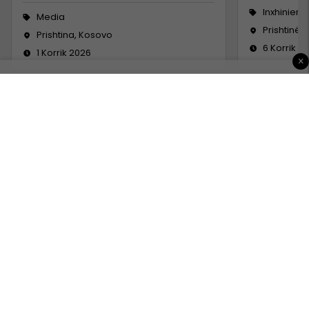
Inxhinieri
Media
Prishtinë
Prishtina, Kosovo
6 Korrik 2
1 Korrik 2026
×