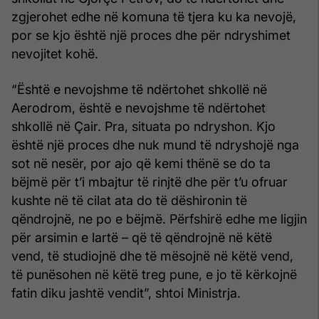
zgjerohet edhe në komuna të tjera ku ka nevojë,
por se kjo është një proces dhe për ndryshimet
nevojitet kohë.
“Është e nevojshme të ndërtohet shkollë në
Aerodrom, është e nevojshme të ndërtohet
shkollë në Çair. Pra, situata po ndryshon. Kjo
është një proces dhe nuk mund të ndryshojë nga
sot në nesër, por ajo që kemi thënë se do ta
bëjmë për t’i mbajtur të rinjtë dhe për t’u ofruar
kushte në të cilat ata do të dëshironin të
qëndrojnë, ne po e bëjmë. Përfshirë edhe me ligjin
për arsimin e lartë – që të qëndrojnë në këtë
vend, të studiojnë dhe të mësojnë në këtë vend,
të punësohen në këtë treg pune, e jo të kërkojnë
fatin diku jashtë vendit”, shtoi Ministrja.