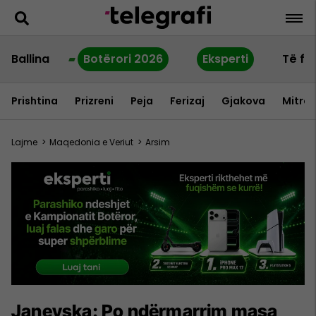
Ballina
Botërori 2026
Eksperti
Të fu
Prishtina
Prizreni
Peja
Ferizaj
Gjakova
Mitrov
Lajme
>
Maqedonia e Veriut
>
Arsim
Janevska: Po ndërmarrim masa