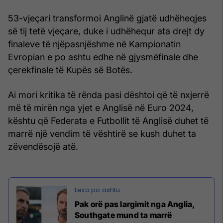
53-vjeçari transformoi Anglinë gjatë udhëheqjes
së tij tetë vjeçare, duke i udhëhequr ata drejt dy
finaleve të njëpasnjëshme në Kampionatin
Evropian e po ashtu edhe në gjysmëfinale dhe
çerekfinale të Kupës së Botës.
Ai mori kritika të rënda pasi dështoi që të nxjerrë
më të mirën nga yjet e Anglisë në Euro 2024,
kështu që Federata e Futbollit të Anglisë duhet të
marrë një vendim të vështirë se kush duhet ta
zëvendësojë atë.
Pak orë pas largimit nga Anglia,
Southgate mund ta marrë