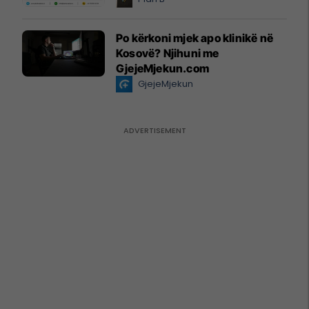
Po kërkoni mjek apo klinikë në
Kosovë? Njihuni me
GjejeMjekun.com
GjejeMjekun