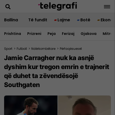
Ballina
Të fundit
Lajme
Botë
Ekono
Prishtina
Prizreni
Peja
Ferizaj
Gjakova
Mitrov
Sport
>
Futboll
>
Ndërkombëtare
>
Përfaqësueset
Jamie Carragher nuk ka asnjë
dyshim kur tregon emrin e trajnerit
që duhet ta zëvendësojë
Southgaten