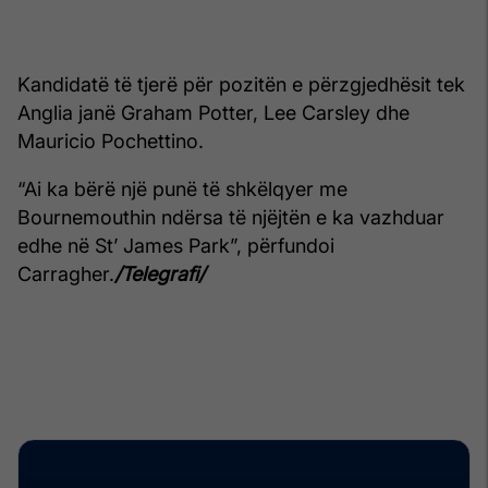
Kandidatë të tjerë për pozitën e përzgjedhësit tek
Anglia janë Graham Potter, Lee Carsley dhe
Mauricio Pochettino.
“Ai ka bërë një punë të shkëlqyer me
Bournemouthin ndërsa të njëjtën e ka vazhduar
edhe në St’ James Park”, përfundoi
Carragher.
/Telegrafi/