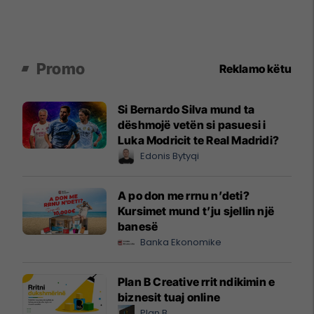
Promo
Reklamo këtu
Si Bernardo Silva mund ta
dëshmojë vetën si pasuesi i
Luka Modricit te Real Madridi?
Edonis Bytyqi
A po don me rrnu n’deti?
Kursimet mund t’ju sjellin një
banesë
Banka Ekonomike
Plan B Creative rrit ndikimin e
biznesit tuaj online
Plan B