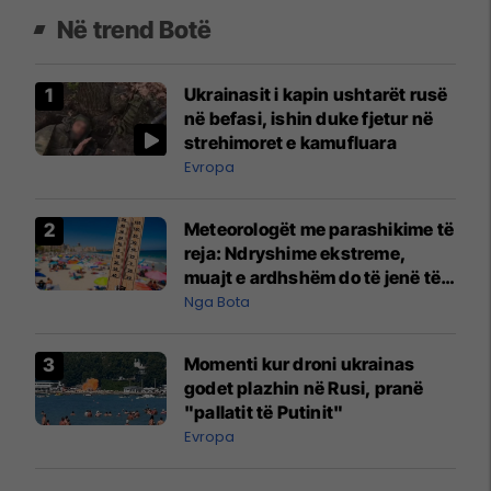
Në trend Botë
Ukrainasit i kapin ushtarët rusë
në befasi, ishin duke fjetur në
strehimoret e kamufluara
Evropa
Meteorologët me parashikime të
reja: Ndryshime ekstreme,
muajt e ardhshëm do të jenë të
pazakontë
Nga Bota
Momenti kur droni ukrainas
godet plazhin në Rusi, pranë
"pallatit të Putinit"
Evropa