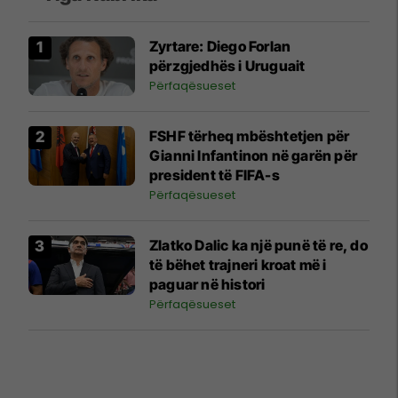
Zyrtare: Diego Forlan
përzgjedhës i Uruguait
Përfaqësueset
FSHF tërheq mbështetjen për
Gianni Infantinon në garën për
president të FIFA-s
Përfaqësueset
Zlatko Dalic ka një punë të re, do
të bëhet trajneri kroat më i
paguar në histori
Përfaqësueset