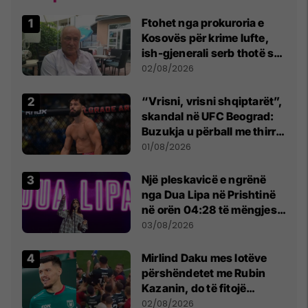
Ftohet nga prokuroria e
Kosovës për krime lufte,
ish-gjenerali serb thotë se
dikush e tradhtoi në
02/08/2026
Beograd
“Vrisni, vrisni shqiptarët”,
skandal në UFC Beograd:
Buzukja u përball me thirrje
anti-shqiptare nga
01/08/2026
tribunat
Një pleskavicë e ngrënë
nga Dua Lipa në Prishtinë
në orën 04:28 të mëngjesit
- dhe bota digjitale serbe
03/08/2026
shpall gjendjen e luftës
Mirlind Daku mes lotëve
përshëndetet me Rubin
Kazanin, do të fitojë
miliona te Spartak Moska
02/08/2026