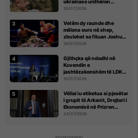
ukrainase urdhëron
kontroll të madh
26/07/2026
Vetëm dy raunde dhe
miliona euro në xhep,
zbulohet sa fituan Joshua
e Prenga
26/07/2026
Gjithçka që ndodhi në
Kuvendin e
jashtëzakonshëm të LDK-
së
30/07/2026
Vëllai iu etiketua si pjesëtar
i grupit të Arkanit, Drejtori i
Ekonomisë në Prizren
mohon pretendimet
24/07/2026