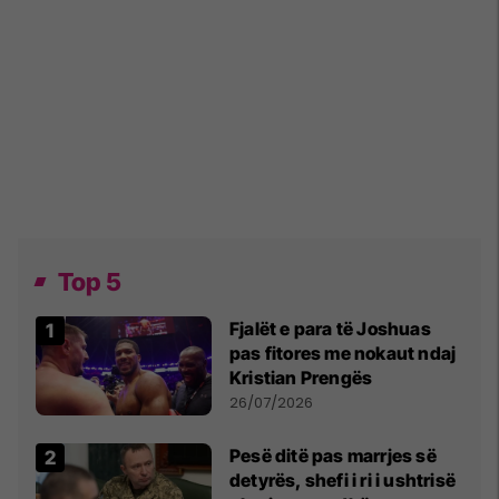
Top 5
Fjalët e para të Joshuas
pas fitores me nokaut ndaj
Kristian Prengës
26/07/2026
Pesë ditë pas marrjes së
detyrës, shefi i ri i ushtrisë