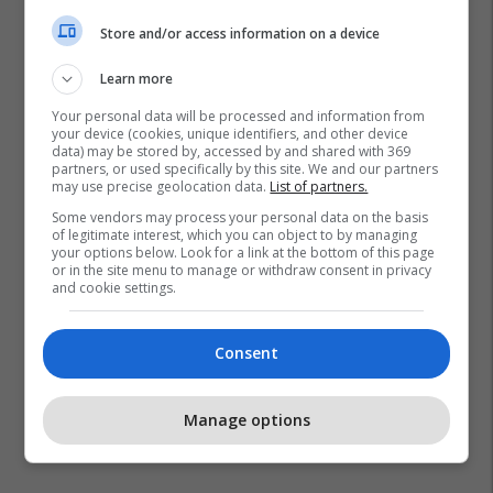
Store and/or access information on a device
Learn more
Your personal data will be processed and information from
your device (cookies, unique identifiers, and other device
data) may be stored by, accessed by and shared with 369
Ligue 1
Psg
Neymar
La Liga
Sandro Rosell
partners, or used specifically by this site. We and our partners
may use precise geolocation data.
List of partners.
Barcelona
Some vendors may process your personal data on the basis
of legitimate interest, which you can object to by managing
your options below. Look for a link at the bottom of this page
or in the site menu to manage or withdraw consent in privacy
and cookie settings.
Consent
Manage options