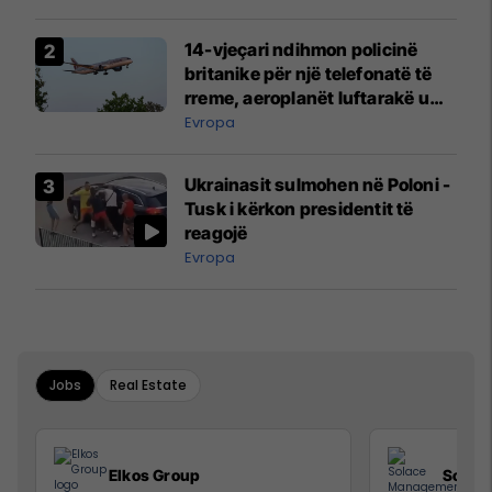
14-vjeçari ndihmon policinë
britanike për një telefonatë të
rreme, aeroplanët luftarakë u
ngritën në ajër për të
Evropa
interceptuar fluturaken e Qatar
Airways që po shkonte drejt
Ukrainasit sulmohen në Poloni -
Mançesterit
Tusk i kërkon presidentit të
reagojë
Evropa
Jobs
Real Estate
Elkos Group
Solac