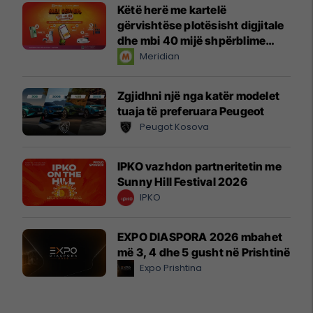
Këtë herë me kartelë
gërvishtëse plotësisht digjitale
dhe mbi 40 mijë shpërblime
instant!
Meridian
Zgjidhni një nga katër modelet
tuaja të preferuara Peugeot
Peugot Kosova
IPKO vazhdon partneritetin me
Sunny Hill Festival 2026
IPKO
EXPO DIASPORA 2026 mbahet
më 3, 4 dhe 5 gusht në Prishtinë
Expo Prishtina