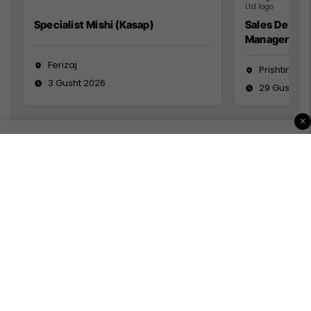
Specialist Mishi (Kasap)
Sales Devel
Manager
Ferizaj
Prishtinë
3 Gusht 2026
29 Gusht 2
×