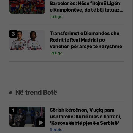
Barcelonës: Nëse fitojmë Ligën
e Kampionëve, do të bëj tatuazh
fytyrën e Flickut
La Liga
Transferimet e Diomandes dhe
Rodrit te Real Madridi po
vonohen për arsye të ndryshme
La Liga
Në trend Botë
Sërish kërcënon, Vuçiq para
ushtarëve: Kurrë mos e harroni,
'Kosova është pjesë e Serbisë'
Serbia