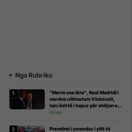
Nga Rubrika
"Merre ose lëre", Real Madridi i
vendos ultimatum Viniciusit,
tani është i hapur për shitjen e
tij
La Liga
Premtimi i çmendur i yllit të