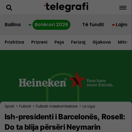
Ballina
Botërori 2026
Të fundit
Lajme
Prishtina
Prizreni
Peja
Ferizaj
Gjakova
Mitrov
Sport
>
Futboll
>
Futboll-nderkombetare
>
La Liga
Ish-presidenti i Barcelonës, Rosell:
Do ta blija përsëri Neymarin